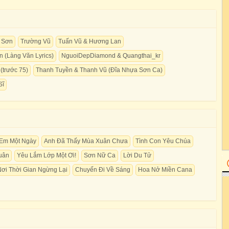
 Sơn
Trường Vũ
Tuấn Vũ & Hương Lan
 (Làng Văn Lyrics)
NguoiDepDiamond & Quangthai_kr
(trước 75)
Thanh Tuyền & Thanh Vũ (Đĩa Nhựa Sơn Ca)
Sĩ
Em Một Ngày
Anh Đã Thấy Mùa Xuân Chưa
Tình Con Yêu Chúa
uân
Yêu Lắm Lớp Một Ơi!
Sơn Nữ Ca
Lời Du Tử
ơi Thời Gian Ngừng Lại
Chuyến Đi Về Sáng
Hoa Nở Miền Cana