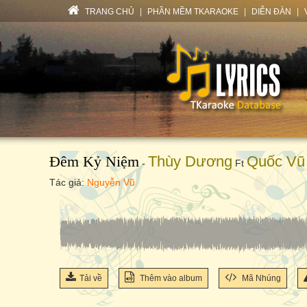
TRANG CHỦ
|
PHẦN MỀM TKARAOKE
|
DIỄN ĐÀN
|
Đêm Kỷ Niệm
Thùy Dương
Quốc Vũ
-
Ft
Tác giả:
Nguyễn Vũ
Tải về
Thêm vào album
Mã Nhúng