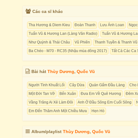
Các ca sĩ khác
Tha Hương & Diem Kieu
Đoàn Thanh
Lưu Ánh Loan
Ngọc
Tuấn Vũ & Hương Lan (Làng Văn Radio)
Tuấn Vũ & Hương Lan
Như Quỳnh & Thái Châu
Vũ Phiên
Thanh Tuyền & Thanh Vũ 
Ba Chéo - M70 - RC35 (Nhậu mùa đông 2017)
Tất Cả Các Ca 
Bài hát
Thùy Dương
,
Quốc Vũ
Người Tình Khuất Lối
Cây Dừa
Quán Gấm Đầu Làng
Cho 
Một Đời Tan Vỡ
Bến Xuân
Đưa Em Về Quê Hương
Đêm X
Vầng Trăng Ai Xẻ Làm Đôi
Anh Ở Đầu Sông Em Cuối Sông
N
Em Đến Thăm Anh Một Chiều Mưa
Hẹn Hò
Album/playlist
Thùy Dương
,
Quốc Vũ