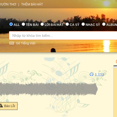
VƯỜN THƠ
|
THÊM BÀI HÁT
ALL
TÊN BÀI
LỜI BÀI HÁT
CA SỸ
NHẠC SỸ
ALBU
Gõ Tiếng Việt
1.112
Báo Lỗi