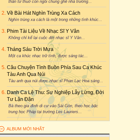
thân từ thuở còn ngồi chung ghế nhà trường...
Về Bài Hát Nghìn Trùng Xa Cách
Nghìn trùng xa cách là một trong những tình khúc...
Phim Tài Liệu Về Nhạc Sĩ Y Vân
Không chỉ kể lại cuộc đời nhạc sĩ Y Vân...
Tháng Sáu Trời Mưa
Một ca khúc nhạc trữ tình, được sáng tác...
Câu Chuyện Tình Buồn Phía Sau Ca Khúc
Tàu Anh Qua Núi
Tàu anh qua núi được nhạc sĩ Phan Lạc Hoa sáng...
Danh Ca Lệ Thu: Sự Nghiệp Lẫy Lừng, Đời
Tư Lận Đận
Bà theo gia đình di cư vào Sài Gòn, theo học bậc
trung học Pháp tại trường Les Lauriers...
ALBUM MỚI NHẤT