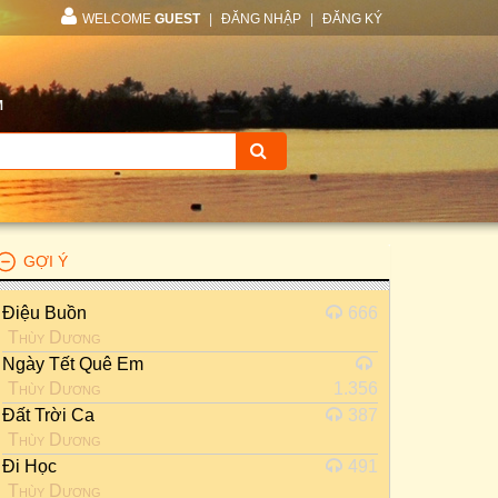
WELCOME
GUEST
|
ĐĂNG NHẬP
|
ĐĂNG KÝ
M
GỢI Ý
Điệu Buồn
666
Thùy Dương
Ngày Tết Quê Em
Thùy Dương
1.356
Đất Trời Ca
387
Thùy Dương
Đi Học
491
Thùy Dương