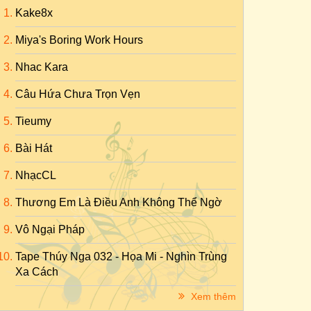
Kake8x
Miya's Boring Work Hours
Nhac Kara
Câu Hứa Chưa Trọn Vẹn
Tieumy
Bài Hát
NhạcCL
Thương Em Là Điều Anh Không Thể Ngờ
Vô Ngại Pháp
Tape Thúy Nga 032 - Họa Mi - Nghìn Trùng
Xa Cách
Xem thêm