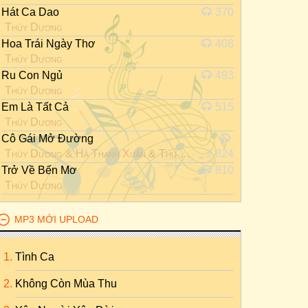
Hát Ca Dao
370
Thùy Dương
Hoa Trái Ngày Thơ
408
Thùy Dương
Ru Con Ngủ
493
Thùy Dương
Em Là Tất Cả
515
Thùy Dương
Cô Gái Mở Đường
Thùy Dương
&
Hà Thanh Xuân
&
Thu Trang
2.824
Trở Về Bến Mơ
810
Thùy Dương
MP3 MỚI UPLOAD
Tình Ca
Không Còn Mùa Thu