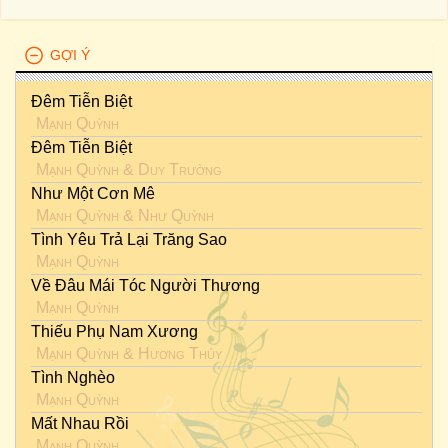
GỢI Ý
Đêm Tiễn Biệt
Mạnh Quỳnh
Đêm Tiễn Biệt
Mạnh Quỳnh
&
Duy Trường
Như Một Cơn Mê
Mạnh Quỳnh
&
Như Quỳnh
Tình Yêu Trả Lại Trăng Sao
Mạnh Quỳnh
Về Đâu Mái Tóc Người Thương
Mạnh Quỳnh
Thiếu Phụ Nam Xương
Mạnh Quỳnh
&
Hương Thủy
Tình Nghèo
Mạnh Quỳnh
Mất Nhau Rồi
Mạnh Quỳnh