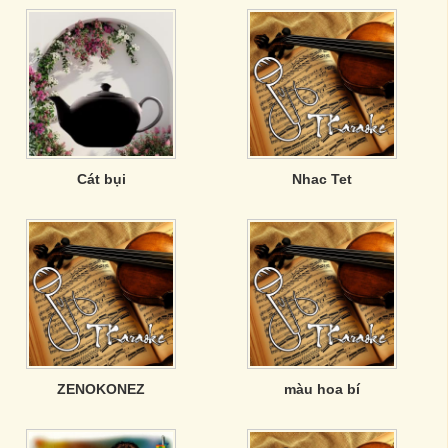
Cát bụi
Nhac Tet
ZENOKONEZ
màu hoa bí