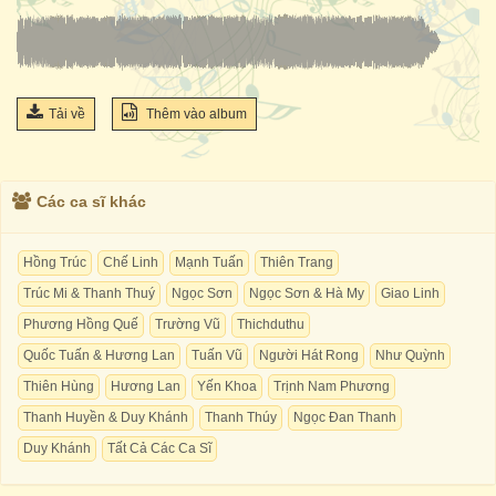
Tải về
Thêm vào album
Các ca sĩ khác
Hồng Trúc
Chế Linh
Mạnh Tuấn
Thiên Trang
Trúc Mi & Thanh Thuý
Ngọc Sơn
Ngọc Sơn & Hà My
Giao Linh
Phương Hồng Quế
Trường Vũ
Thichduthu
Quốc Tuấn & Hương Lan
Tuấn Vũ
Người Hát Rong
Như Quỳnh
Thiên Hùng
Hương Lan
Yến Khoa
Trịnh Nam Phương
Thanh Huyền & Duy Khánh
Thanh Thúy
Ngọc Đan Thanh
Duy Khánh
Tất Cả Các Ca Sĩ