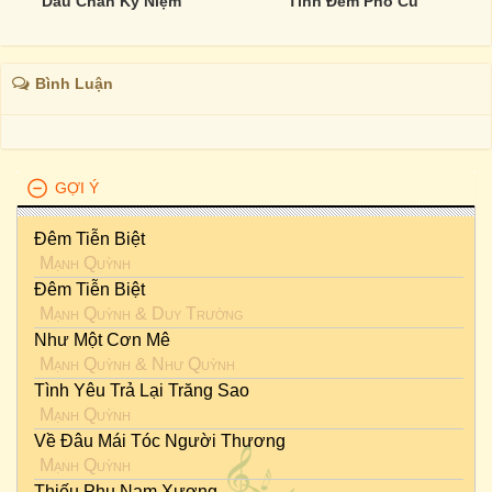
Dấu Chân Kỷ Niệm
Tình Đêm Phố Cũ
Bình Luận
GỢI Ý
Đêm Tiễn Biệt
Mạnh Quỳnh
Đêm Tiễn Biệt
Mạnh Quỳnh
&
Duy Trường
Như Một Cơn Mê
Mạnh Quỳnh
&
Như Quỳnh
Tình Yêu Trả Lại Trăng Sao
Mạnh Quỳnh
Về Đâu Mái Tóc Người Thương
Mạnh Quỳnh
Thiếu Phụ Nam Xương