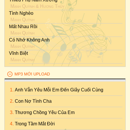
Mạnh Quỳnh
&
Hương Thủy
Tình Nghèo
Mạnh Quỳnh
Mất Nhau Rồi
Mạnh Quỳnh
Có Nhớ Không Anh
Mạnh Quỳnh
Vĩnh Biệt
Mạnh Quỳnh
MP3 MỚI UPLOAD
Anh Vẫn Yêu Mỗi Em Đến Giây Cuối Cùng
Con Nợ Tình Cha
Thương Chồng Yêu Của Em
Trong Tầm Mắt Đời