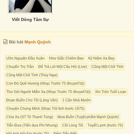
Viết Dòng Tâm Sự
Bài hát
Mạnh Quỳnh
Ước Nguyện Đầu Xuân
Như Giấc Chiêm Bao
Kỷ Niệm Xa Bay
Chuyến Trọ Trần
Để Trả Lời Một Câu Hỏi (Live)
Cũng Một Chữ Tình
Cũng Một Chữ Tình (Thúy Nga)
Con Đò Quê Hương (Nhạc Trước 75 (thuyet7d))
Thư Gửi Người Miền Xa (Nhạc Trước 75 (thuyet7d))
Xin Tròn Tuổi Loạn
Đoạn Buồn Cho Tôi (Làng Văn)
1 Căn Nhà Mướn
Chuyện Chúng Mình (Nhạc Trữ tình trước 1975)
Chia Xa (ST Tô Thanh Tùng)
Mưa Buồn (Tuyệt phẩm Mạnh Quỳnh)
Tiễn Đưa (Tiển đưa Phi Nhung)
Cõi Lòng Tôi
Tuyết Lạnh (trước 75)
Hỏi Anh Hỏi Em (trước 75)
Đêm Tiễn Biệt