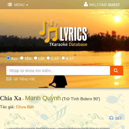
MENU
WELCOME
GUEST
ALL
TÊN
LỜI
C.SỸ
N.SỸ
Gõ Tiếng Việt
Chia Xa
Mạnh Quỳnh
-
(Trữ Tình Bolero 90')
Tác giả:
Chưa Biết
367