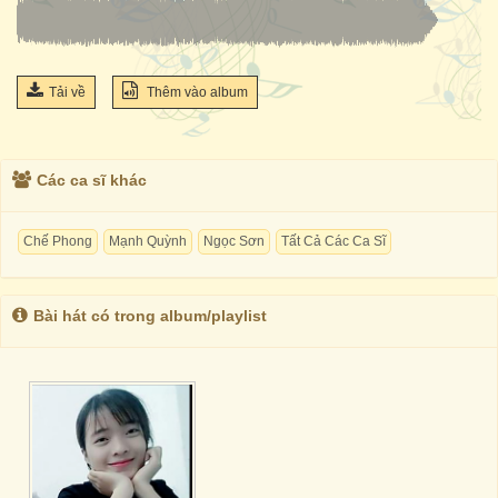
Tải về
Thêm vào album
Các ca sĩ khác
Chế Phong
Mạnh Quỳnh
Ngọc Sơn
Tất Cả Các Ca Sĩ
Bài hát có trong album/playlist