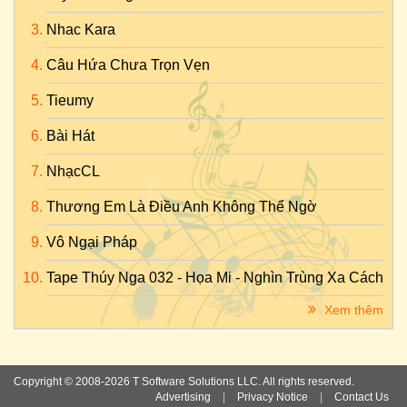
Nhac Kara
Câu Hứa Chưa Trọn Vẹn
Tieumy
Bài Hát
NhạcCL
Thương Em Là Điều Anh Không Thể Ngờ
Vô Ngại Pháp
Tape Thúy Nga 032 - Họa Mi - Nghìn Trùng Xa Cách
Xem thêm
Copyright © 2008-2026 T Software Solutions LLC. All rights reserved.
Advertising
|
Privacy Notice
|
Contact Us