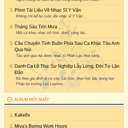
Phim Tài Liệu Về Nhạc Sĩ Y Vân
Không chỉ kể lại cuộc đời nhạc sĩ Y Vân...
Tháng Sáu Trời Mưa
Một ca khúc nhạc trữ tình, được sáng tác...
Câu Chuyện Tình Buồn Phía Sau Ca Khúc Tàu Anh
Qua Núi
Tàu anh qua núi được nhạc sĩ Phan Lạc Hoa sáng...
Danh Ca Lệ Thu: Sự Nghiệp Lẫy Lừng, Đời Tư Lận
Đận
Bà theo gia đình di cư vào Sài Gòn, theo học bậc trung học
Pháp tại trường Les Lauriers...
ALBUM MỚI NHẤT
Kake8x
Miya's Boring Work Hours