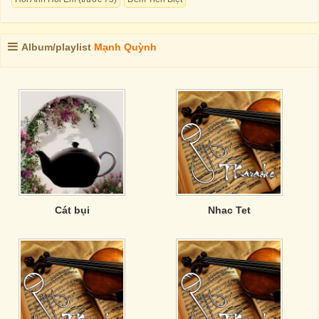
Album/playlist
Mạnh Quỳnh
Cát bụi
Nhac Tet