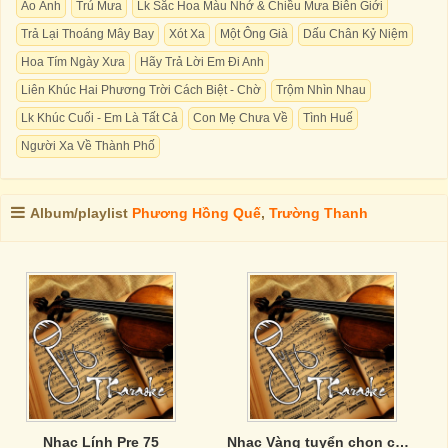
Ảo Ảnh
Trú Mưa
Lk Sắc Hoa Màu Nhớ & Chiều Mưa Biên Giới
Trả Lại Thoáng Mây Bay
Xót Xa
Một Ông Già
Dấu Chân Kỷ Niệm
Hoa Tím Ngày Xưa
Hãy Trả Lời Em Đi Anh
Liên Khúc Hai Phương Trời Cách Biệt - Chờ
Trộm Nhìn Nhau
Lk Khúc Cuối - Em Là Tất Cả
Con Mẹ Chưa Về
Tình Huế
Người Xa Về Thành Phố
Album/playlist
Phương Hồng Quế
,
Trường Thanh
Nhạc Lính Pre 75
Nhạc Vàng tuyển chọn của Phương Anh