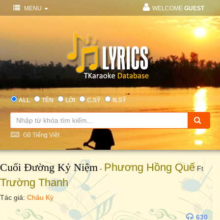
MENU
WELCOME
GUEST
ALL
TÊN
LỜI
C.SỸ
N.SỸ
Gõ Tiếng Việt
Cuối Đường Kỷ Niệm
Phương Hồng Quế
-
Ft
Trường Thanh
Tác giả:
Châu Kỳ
630