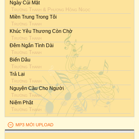
Ngày Cúi Mặt
Trường Thanh
&
Phương Hồng Ngọc
Miền Trung Trong Tôi
Trường Thanh
Khúc Yêu Thương Còn Chờ
Trường Thanh
Đêm Ngắn Tình Dài
Trường Thanh
Biển Dâu
Trường Thanh
Trả Lại
Trường Thanh
Nguyện Cầu Cho Người
Trường Thanh
Niệm Phật
Trường Thanh
MP3 MỚI UPLOAD