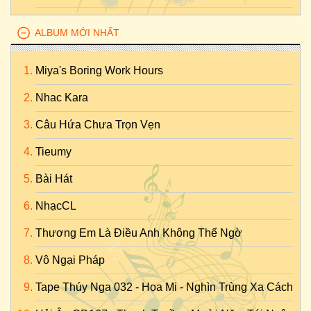
ALBUM MỚI NHẤT
Miya's Boring Work Hours
Nhac Kara
Câu Hứa Chưa Trọn Vẹn
Tieumy
Bài Hát
NhạcCL
Thương Em Là Điều Anh Không Thể Ngờ
Vô Ngại Pháp
Tape Thúy Nga 032 - Họa Mi - Nghìn Trùng Xa Cách