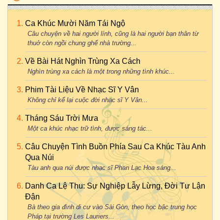
Ca Khúc Mười Năm Tái Ngộ
Câu chuyện về hai người lính, cũng là hai người bạn thân từ
thuở còn ngồi chung ghế nhà trường...
Về Bài Hát Nghìn Trùng Xa Cách
Nghìn trùng xa cách là một trong những tình khúc...
Phim Tài Liệu Về Nhạc Sĩ Y Vân
Không chỉ kể lại cuộc đời nhạc sĩ Y Vân...
Tháng Sáu Trời Mưa
Một ca khúc nhạc trữ tình, được sáng tác...
Câu Chuyện Tình Buồn Phía Sau Ca Khúc Tàu Anh
Qua Núi
Tàu anh qua núi được nhạc sĩ Phan Lạc Hoa sáng...
Danh Ca Lệ Thu: Sự Nghiệp Lẫy Lừng, Đời Tư Lận
Đận
Bà theo gia đình di cư vào Sài Gòn, theo học bậc trung học
Pháp tại trường Les Lauriers...