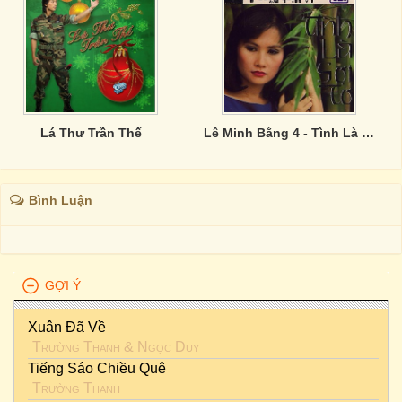
Lá Thư Trần Thế
Lê Minh Bằng 4 - Tình Là Sợi Tơ
Bình Luận
GỢI Ý
Xuân Đã Về
Trường Thanh
&
Ngọc Duy
Tiếng Sáo Chiều Quê
Trường Thanh