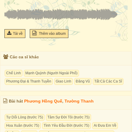
Tải về
Thêm vào album
Các ca sĩ khác
Chế Linh
Mạnh Quỳnh (Người Ngoài Phố)
Phương Đại & Thanh Tuyền
Giao Linh
Đăng Vũ
Tất Cả Các Ca Sĩ
Bài hát
Phương Hồng Quế
,
Trường Thanh
Tự Dối Lòng (trước 75)
Tâm Sự Đời Tôi (trước 75)
Hoa Xuân (trước 75)
Tình Yêu Đầu Đời (trước 75)
Ai Đưa Em Về