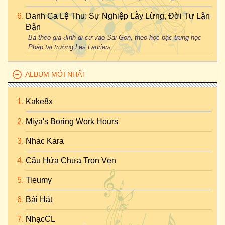
Danh Ca Lệ Thu: Sự Nghiệp Lẫy Lừng, Đời Tư Lận
Đận
Bà theo gia đình di cư vào Sài Gòn, theo học bậc trung học
Pháp tại trường Les Lauriers...
ALBUM MỚI NHẤT
Kake8x
Miya's Boring Work Hours
Nhac Kara
Câu Hứa Chưa Trọn Vẹn
Tieumy
Bài Hát
NhạcCL