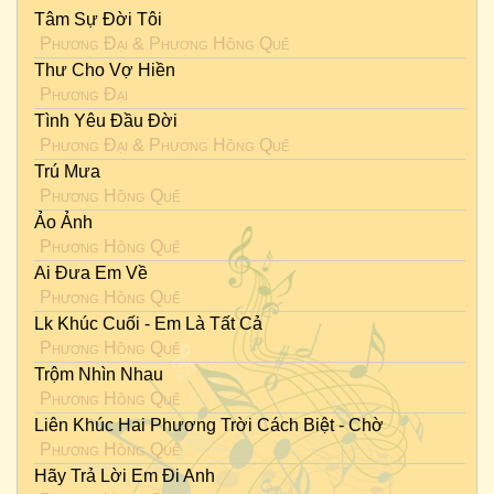
Tâm Sự Đời Tôi
Phương Đại
&
Phương Hồng Quế
Thư Cho Vợ Hiền
Phương Đại
Tình Yêu Đầu Đời
Phương Đại
&
Phương Hồng Quế
Trú Mưa
Phương Hồng Quế
Ảo Ảnh
Phương Hồng Quế
Ai Đưa Em Về
Phương Hồng Quế
Lk Khúc Cuối - Em Là Tất Cả
Phương Hồng Quế
Trộm Nhìn Nhau
Phương Hồng Quế
Liên Khúc Hai Phương Trời Cách Biệt - Chờ
Phương Hồng Quế
Hãy Trả Lời Em Đi Anh