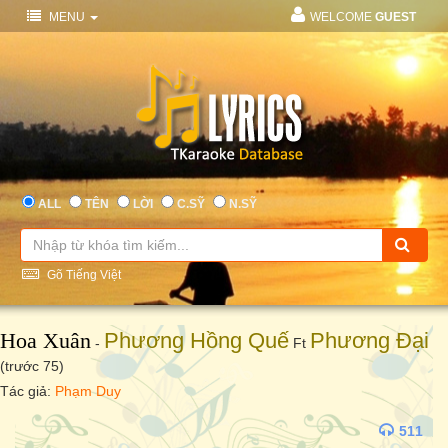
MENU
WELCOME
GUEST
ALL
TÊN
LỜI
C.SỸ
N.SỸ
Gõ Tiếng Việt
Hoa Xuân
Phương Hồng Quế
Phương Đại
-
Ft
(trước 75)
Tác giả:
Phạm Duy
511