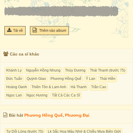
Tải về
Thêm vào album
Các ca sĩ khác
Khánh Ly
Nguyễn Hồng Nhung
Thùy Dương
Thái Thanh (trước 75)
Đức Tuấn
Quỳnh Giao
Phương Hồng Quế
Ý Lan
Thái Hiền
Hoàng Oanh
Thiên Tôn & Lam Anh
Hà Thanh
Trần Cao
Ngọc Lan
Ngọc Hương
Tất Cả Các Ca Sĩ
Bài hát
Phương Hồng Quế
,
Phương Đại
Tự Dối Lòng (trước 75)
Lk Sắc Hoa Màu Nhớ & Chiều Mưa Biên Giới