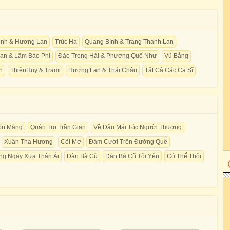
inh & Hương Lan
Trúc Hà
Quang Bình & Trang Thanh Lan
an & Lâm Bảo Phi
Đào Trọng Hải & Phương Quế Như
Vũ Bằng
h
ThiênHuy & Trami
Hương Lan & Thái Châu
Tất Cả Các Ca Sĩ
ộn Màng
Quán Trọ Trần Gian
Về Đâu Mái Tóc Người Thương
Xuân Tha Hương
Cõi Mơ
Đám Cưới Trên Đường Quê
g Ngày Xưa Thân Ái
Đàn Bà Cũ
Đàn Bà Cũ Tôi Yêu
Có Thế Thôi