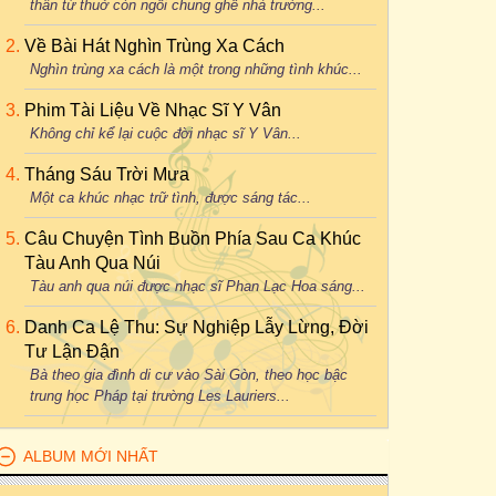
thân từ thuở còn ngồi chung ghế nhà trường...
Về Bài Hát Nghìn Trùng Xa Cách
Nghìn trùng xa cách là một trong những tình khúc...
Phim Tài Liệu Về Nhạc Sĩ Y Vân
Không chỉ kể lại cuộc đời nhạc sĩ Y Vân...
Tháng Sáu Trời Mưa
Một ca khúc nhạc trữ tình, được sáng tác...
Câu Chuyện Tình Buồn Phía Sau Ca Khúc
Tàu Anh Qua Núi
Tàu anh qua núi được nhạc sĩ Phan Lạc Hoa sáng...
Danh Ca Lệ Thu: Sự Nghiệp Lẫy Lừng, Đời
Tư Lận Đận
Bà theo gia đình di cư vào Sài Gòn, theo học bậc
trung học Pháp tại trường Les Lauriers...
ALBUM MỚI NHẤT