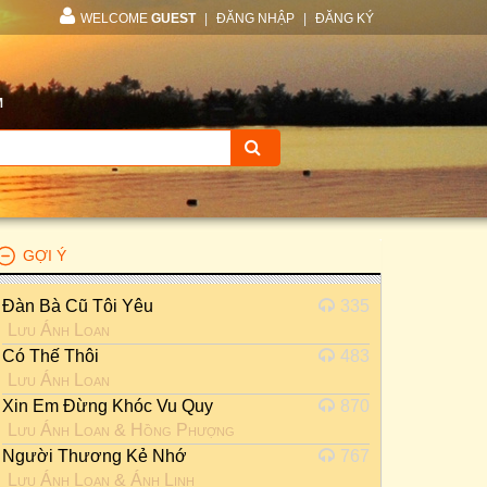
WELCOME
GUEST
|
ĐĂNG NHẬP
|
ĐĂNG KÝ
M
GỢI Ý
Đàn Bà Cũ Tôi Yêu
335
Lưu Ánh Loan
Có Thế Thôi
483
Lưu Ánh Loan
Xin Em Đừng Khóc Vu Quy
870
Lưu Ánh Loan
&
Hồng Phượng
Người Thương Kẻ Nhớ
767
Lưu Ánh Loan
&
Ánh Linh