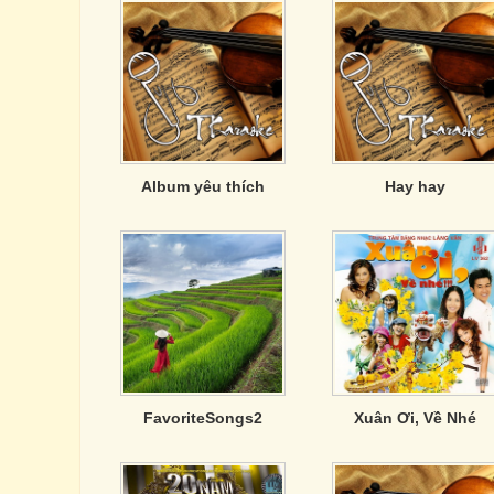
Album yêu thích
Hay hay
FavoriteSongs2
Xuân Ơi, Về Nhé