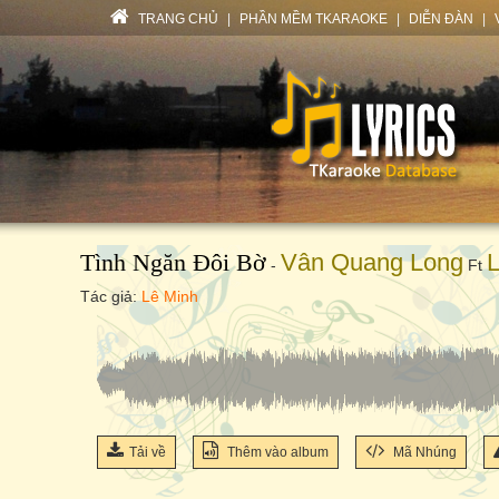
TRANG CHỦ
|
PHẦN MỀM TKARAOKE
|
DIỄN ĐÀN
|
Tình Ngăn Đôi Bờ
Vân Quang Long
-
Ft
Tác giả:
Lê Minh
Tải về
Thêm vào album
Mã Nhúng