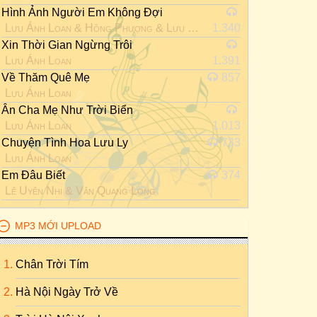
Hình Ảnh Người Em Không Đợi
Lưu Ánh Loan
&
Hồng Phượng
&
Lưu Trúc Ly
1.340
Xin Thời Gian Ngừng Trôi
Lưu Ánh Loan
1.391
Về Thăm Quê Mẹ
857
Lưu Ánh Loan
Ân Cha Mẹ Như Trời Biển
Lưu Ánh Loan
1.013
Chuyện Tình Hoa Lưu Ly
733
Lưu Ánh Loan
Em Đâu Biết
374
Lê Uyên Nhi
&
Vân Quang Long
MP3 MỚI UPLOAD
Chân Trời Tím
Hà Nội Ngày Trở Về