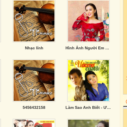
Nhạc lính
Hình Ảnh Người Em Không Đợi - Lưu Ánh Loan
5456432158
Làm Sao Anh Biết - Ước Mơ Của Tôi