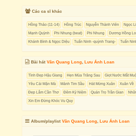
Các ca sĩ khác
Hồng Thảo (11-14)
Hồng Trúc
Nguyễn Thành Viên
Ngọc L
Mạnh Quỳnh
Phi Nhung (beat)
Phi Nhung
Dương Hồng Lo
Khánh Bình & Ngọc Diệu
Tuấn Ninh -quỳnh Trang-
Tuấn Nin
Bài hát
Vân Quang Long
,
Lưu Ánh Loan
Tình Đẹp Hậu Giang
Hẹn Mùa Trăng Sau
Giọt Nước Mắt Mu
Yêu Cái Mặn Mà
Mảnh Tim Sầu
Hát Mừng Xuân
Xuân Về
Đẹp Lắm Cần Thơ
Đêm Kỷ Niệm
Quán Trọ Trần Gian
Nhữn
Xin Em Đừng Khóc Vu Quy
Album/playlist
Vân Quang Long
,
Lưu Ánh Loan