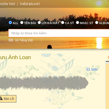
VƯỜN THƠ
|
THÊM BÀI HÁT
ALL
TÊN BÀI
LỜI BÀI HÁT
CA SỸ
NHẠC SỸ
ALBU
Gõ Tiếng Việt
Lưu Ánh Loan
565
Báo Lỗi