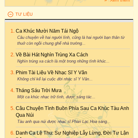
Xem thêm
TƯ LIỆU
Ca Khúc Mười Năm Tái Ngộ
Câu chuyện về hai người lính, cũng là hai người bạn thân từ
thuở còn ngồi chung ghế nhà trường...
Về Bài Hát Nghìn Trùng Xa Cách
Nghìn trùng xa cách là một trong những tình khúc...
Phim Tài Liệu Về Nhạc Sĩ Y Vân
Không chỉ kể lại cuộc đời nhạc sĩ Y Vân...
Tháng Sáu Trời Mưa
Một ca khúc nhạc trữ tình, được sáng tác...
Câu Chuyện Tình Buồn Phía Sau Ca Khúc Tàu Anh
Qua Núi
Tàu anh qua núi được nhạc sĩ Phan Lạc Hoa sáng...
Danh Ca Lệ Thu: Sự Nghiệp Lẫy Lừng, Đời Tư Lận