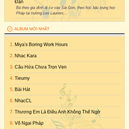
Đận
Bà theo gia đình di cư vào Sài Gòn, theo học bậc trung học
Pháp tại trường Les Lauriers...
ALBUM MỚI NHẤT
Miya's Boring Work Hours
Nhac Kara
Câu Hứa Chưa Trọn Vẹn
Tieumy
Bài Hát
NhạcCL
Thương Em Là Điều Anh Không Thể Ngờ
Vô Ngại Pháp