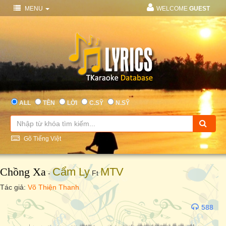
MENU
WELCOME
GUEST
ALL
TÊN
LỜI
C.SỸ
N.SỸ
Gõ Tiếng Việt
Chồng Xa
Cẩm Ly
MTV
-
Ft
Tác giả:
Võ Thiện Thanh
588