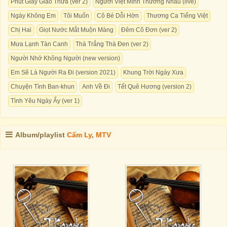
Phút Giây Giao Thừa (ver 2)
Người Việt Mình Thương Nhau (live)
Ngày Không Em
Tôi Muốn
Cô Bé Dỗi Hờn
Thương Ca Tiếng Việt
Chị Hai
Giọt Nước Mắt Muộn Màng
Đêm Cô Đơn (ver 2)
Mưa Lạnh Tàn Canh
Thà Trắng Thà Đen (ver 2)
Người Nhớ Không Người (new version)
Em Sẽ Là Người Ra Đi (version 2021)
Khung Trời Ngày Xưa
Chuyện Tình Ban-khun
Anh Về Đi
Tết Quê Hương (version 2)
Tình Yêu Ngày Ấy (ver 1)
Album/playlist
Cẩm Ly
,
MTV