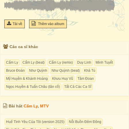
Tải về
Thêm vào album
Các ca sĩ khác
Cẩm Ly
Cẩm Ly (beat)
Cẩm Ly (remix)
Duy Linh
Minh Tuyết
Bruce Đoàn
Như Quỳnh
Như Quỳnh (beat)
Khả Tú
Mỹ Huyền & Khánh Hoàng
Khưu Huy Vũ
Tâm Đoan
Ngọc Huyền & Tuấn Châu (tân cổ)
Tất Cả Các Ca Sĩ
Bài hát
Cẩm Ly
,
MTV
Huế Tình Yêu Của Tôi (version 2025)
Nỗi Buồn Đêm Đông