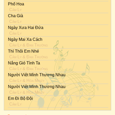
Phố Hoa
Cẩm Ly
Cha Già
Cẩm Ly
Ngày Xưa Hai Đứa
Cẩm Ly
Ngày Mai Xa Cách
Cẩm Ly
&
Đan Trường
Thì Thôi Em Nhé
Cẩm Ly
&
Đan Trường
Nắng Gió Tình Ta
Cẩm Ly
&
Đan Trường
Người Việt Mình Thương Nhau
Cẩm Ly
&
Hòa Minzy
Người Việt Mình Thương Nhau
Cẩm Ly
&
Hòa Minzy
Em Đi Bộ Đội
Cẩm Ly