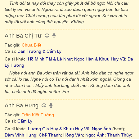
Tình đôi ta nay đổi thay còn giây phút để bỡ ngỡ. Nói chi câu
biệt ly em với anh. Người ra đi sao đành quên ngày bên tôi bao
mộng mơ. Chút hương hoa tàn phai tôi với người. Khi xưa nhìn
mây tôi với anh cùng thề nguyền. Không.
Anh Ba Chị Tư
Tác giả:
Chưa Biết
Ca sĩ:
Đan Trường & Cẩm Ly
Ca sĩ khác:
Hồ Minh Tài & Lê Như
;
Ngọc Hân & Khưu Huy Vũ
;
Dạ
Lý Hương
Nghe nói anh Ba xóm trên rất đa tài. Anh kéo đàn cò nghe ngọt
sớt cái lỗ tai. Nghe nói cô Tư nổi danh nhất xóm ngoài. Giọng ca
như chim hót... Mấy anh trai làng chết mê.. Không dám đâu anh
ba, chắc anh đã nghe nhầm. Em.
Anh Ba Hưng
Tác giả:
Trần Kiết Tường
Ca sĩ:
Cẩm Ly
Ca sĩ khác:
Lương Gia Huy & Khưu Huy Vũ
;
Ngọc Ánh
(beat);
Đàm Vĩnh Hưng
;
Chế Thanh
;
Hồng Vân
;
Ngọc Ánh
;
Thanh Thúy
;