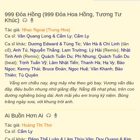
999 Đóa Hồng (999 Đóa Hoa Hồng, Tương Tư
Khúc)
Tác giả:
Nhạc Ngoại (Trung Hoa)
Ca sĩ:
Vân Quang Long & Cẩm Ly
;
Cẩm Ly
Ca sĩ khác:
Dương Edward & Tùng Tic
;
Vân Hà & Chí Linh
(tân
cổ);
Anh Tú
;
Nguyễn Thắng
;
Lam Trường
;
Lý Hải
(Remix);
Nhật
Tinh Anh
(Remix);
Quách Tuấn Du
;
Phi Nhung
;
Quách Tuấn Du
(beat);
Trịnh Tuấn Vỹ
;
Lâm Nhật Tiến
;
Thanh Hà
;
Hạ Vy
;
Bảo
Ngọc
;
Kenny Thái
;
Bruce Đoàn
;
Ngọc Huệ
;
Vân Khanh
;
Bảo
Thiên
;
Tú Quyên
Vắng em chiều nay, áng mây nhẹ theo gió bay. Vương vấn đâu
đây, điệu buồn nhung nhớ giăng đầy. Nắng đã nhạt phai, trên con
đường nghiêng bóng dài. Anh mãi yêu em trong kỷ niệm. Bóng
trăng ngày xưa, với khung trời anh.
Ai Buồn Hơn Ai
Tác giả:
Hoàng Thi Thơ
Ca sĩ:
Cẩm Ly
Ca sĩ khác:
Đặng Thế Luân & Lâm Thúy Vân
;
Duy Quang & Kim