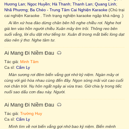
Hương Lan
;
Ngọc Huyền
;
Hà Thanh
;
Thanh Lan
;
Quang Linh
;
Nhã Phương
;
Ba Chéo - Trung Tâm Cai Nghiện Karaoke
(Chủ trại
cai nghiện Karaoke . Tình trạng nghiện karaoke ngập khá nặng .)
Ai lên xứ hoa đào dừng chân bên hồ nghe chiều rơi. Nghe hơi
giá len vào hồn người chiều Xuân mây êm trôi. Thông reo bên
suối vắng, lời dìu dặt như tiếng tơ. Xuân đi trong mắt biếc lòng dạt
dào nên ý thơ. Nghe tâm tư.
Ai Mang Đi Niềm Đau
Tác giả:
Minh Tâm
Ca sĩ:
Cẩm Ly
Màn sương rơi đêm biển vắng gợi nhớ kỷ niệm. Ngàn mây ơi
cùng với gió hòa nhau cùng đến đây. Ngọn sóng mãi vút cao cuối
nơi chân trời. Nụ hôn ngất ngây ai vừa trao. Giờ chia ly trong tiếc
nuối sao dấu cơn đau này. Người.
Ai Mang Đi Niềm Đau
Tác giả:
Trường Huy
Ca sĩ:
Cẩm Ly
Mình tìm về nơi biển vắng gợi nhớ bao kỷ niệm. Biển mênh