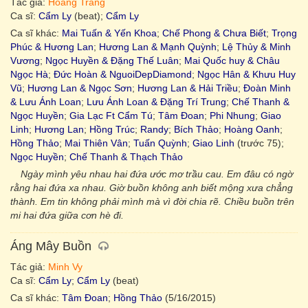
Tác giả:
Hoàng Trang
Ca sĩ:
Cẩm Ly
(beat);
Cẩm Ly
Ca sĩ khác:
Mai Tuấn & Yến Khoa
;
Chế Phong & Chưa Biết
;
Trọng
Phúc & Hương Lan
;
Hương Lan & Mạnh Quỳnh
;
Lệ Thủy & Minh
Vương
;
Ngọc Huyền & Đặng Thế Luân
;
Mai Quốc huy & Châu
Ngọc Hà
;
Đức Hoàn & NguoiDepDiamond
;
Ngọc Hân & Khưu Huy
Vũ
;
Hương Lan & Ngọc Sơn
;
Hương Lan & Hải Triều
;
Đoàn Minh
& Lưu Ánh Loan
;
Lưu Ánh Loan & Đặng Trí Trung
;
Chế Thanh &
Ngọc Huyền
;
Gia Lạc Ft Cẩm Tú
;
Tâm Đoan
;
Phi Nhung
;
Giao
Linh
;
Hương Lan
;
Hồng Trúc
;
Randy
;
Bích Thảo
;
Hoàng Oanh
;
Hồng Thảo
;
Mai Thiên Vân
;
Tuấn Quỳnh
;
Giao Linh
(trước 75);
Ngọc Huyền
;
Chế Thanh & Thạch Thảo
Ngày mình yêu nhau hai đứa ước mơ trầu cau. Em đâu có ngờ
rằng hai đứa xa nhau. Giờ buồn không anh biết mộng xưa chẳng
thành. Em tin không phải mình mà vì đời chia rẽ. Chiều buồn trên
mi hai đứa giữa cơn hè đi.
Áng Mây Buồn
Tác giả:
Minh Vy
Ca sĩ:
Cẩm Ly
;
Cẩm Ly
(beat)
Ca sĩ khác:
Tâm Đoan
;
Hồng Thảo
(5/16/2015)