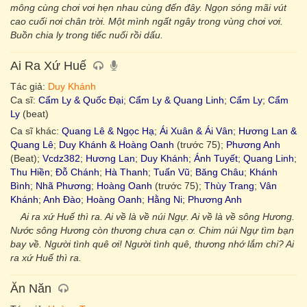
mông cùng chơi vơi hẹn nhau cùng đến đây. Ngọn sóng mãi vút
cao cuối nơi chân trời. Một mình ngất ngây trong vùng chơi vơi.
Buồn chia ly trong tiếc nuối rồi dấu.
Ai Ra Xứ Huế
Tác giả:
Duy Khánh
Ca sĩ:
Cẩm Ly & Quốc Đại
;
Cẩm Ly & Quang Linh
;
Cẩm Ly
;
Cẩm
Ly
(beat)
Ca sĩ khác:
Quang Lê & Ngọc Hạ
;
Ái Xuân & Ái Vân
;
Hương Lan &
Quang Lê
;
Duy Khánh & Hoàng Oanh
(trước 75);
Phương Anh
(Beat);
Vcdz382
;
Hương Lan
;
Duy Khánh
;
Ánh Tuyết
;
Quang Linh
;
Thu Hiền
;
Đỗ Chánh
;
Hà Thanh
;
Tuấn Vũ
;
Băng Châu
;
Khánh
Bình
;
Nhã Phương
;
Hoàng Oanh
(trước 75);
Thùy Trang
;
Vân
Khánh
;
Anh Đào
;
Hoàng Oanh
;
Hằng Ni
;
Phương Anh
Ai ra xứ Huế thì ra. Ai về là về núi Ngự. Ai về là về sông Hương.
Nước sông Hương còn thương chưa cạn ơ. Chim núi Ngự tìm bạn
bay về. Người tình quê ơi! Người tình quê, thương nhớ lắm chi? Ai
ra xứ Huế thì ra.
Ăn Năn