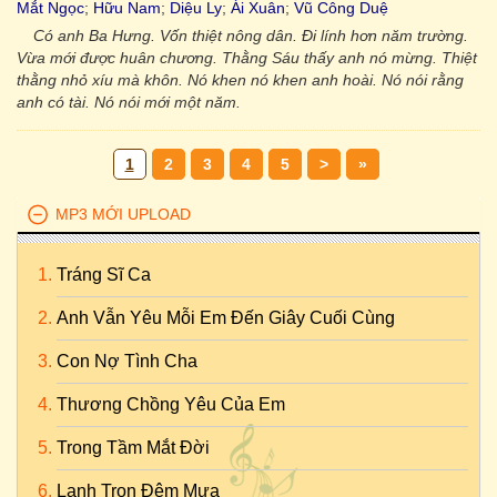
Mắt Ngọc
;
Hữu Nam
;
Diệu Ly
;
Ái Xuân
;
Vũ Công Duệ
Có anh Ba Hưng. Vốn thiệt nông dân. Đi lính hơn năm trường.
Vừa mới được huân chương. Thằng Sáu thấy anh nó mừng. Thiệt
thằng nhỏ xíu mà khôn. Nó khen nó khen anh hoài. Nó nói rằng
anh có tài. Nó nói mới một năm.
1
2
3
4
5
>
»
MP3 MỚI UPLOAD
Tráng Sĩ Ca
Anh Vẫn Yêu Mỗi Em Đến Giây Cuối Cùng
Con Nợ Tình Cha
Thương Chồng Yêu Của Em
Trong Tầm Mắt Đời
Lạnh Trọn Đêm Mưa