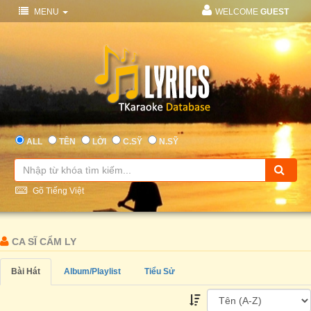
MENU
WELCOME
GUEST
ALL
TÊN
LỜI
C.SỸ
N.SỸ
Gõ Tiếng Việt
CA SĨ CẨM LY
Bài Hát
Album/Playlist
Tiểu Sử