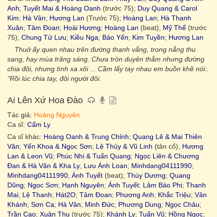
Anh
;
Tuyết Mai & Hoàng Oanh
(trước 75);
Duy Quang & Carol
Kim
;
Hà Vân
;
Hương Lan
(Trước 75);
Hoàng Lan
;
Hà Thanh
Xuân
;
Tâm Đoan
;
Hoài Hương
;
Hoàng Lan
(beat);
Mỹ Thể
(trước
75);
Chung Tử Lưu
;
Kiều Nga
;
Bảo Yến
;
Kim Tuyền
;
Hương Lan
Thuở ấy quen nhau trên đường thanh vắng, trong nắng thu
sang, hay mùa trăng sáng. Chưa tròn duyên thắm nhưng đường
chia đôi, nhưng tình xa xôi ... Cầm lấy tay nhau em buồn khẽ nói:.
"Rồi lúc chia tay, đôi người đôi.
Ai Lên Xứ Hoa Đào
Tác giả:
Hoàng Nguyên
Ca sĩ:
Cẩm Ly
Ca sĩ khác:
Hoàng Oanh & Trung Chỉnh
;
Quang Lê & Mai Thiên
Vân
;
Yến Khoa & Ngọc Sơn
;
Lệ Thủy & Vũ Linh
(tân cổ);
Hương
Lan & Leon Vũ
;
Phúc Nhi & Tuấn Quang
;
Ngọc Liên & Chương
Đan & Hà Vân & Kha Ly
;
Lưu Ánh Loan
;
Minhdang04111990
;
Minhdang04111990
;
Ánh Tuyết
(beat);
Thùy Dương
;
Quang
Dũng
;
Ngọc Sơn
;
Hạnh Nguyên
;
Ánh Tuyết
;
Lâm Bảo Phi
;
Thanh
Mai
;
Lệ Thanh
;
Hát2O
;
Tâm Đoan
;
Phương Anh
;
Khắc Triệu
;
Vân
Khánh
;
Sơn Ca
;
Hà Vân
;
Minh Đức
;
Phương Dung
;
Ngọc Châu
;
Trần Cao
;
Xuân Thu
(trước 75);
Khánh Ly
;
Tuấn Vũ
;
Hồng Ngọc
;