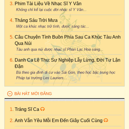
Phim Tài Liệu Về Nhạc Sĩ Y Vân
Không chỉ kể lại cuộc đời nhạc sĩ Y Vân...
Tháng Sáu Trời Mưa
Một ca khúc nhạc trữ tình, được sáng tác...
Câu Chuyện Tình Buồn Phía Sau Ca Khúc Tàu Anh
Qua Núi
Tàu anh qua núi được nhạc sĩ Phan Lạc Hoa sáng...
Danh Ca Lệ Thu: Sự Nghiệp Lẫy Lừng, Đời Tư Lận
Đận
Bà theo gia đình di cư vào Sài Gòn, theo học bậc trung học
Pháp tại trường Les Lauriers...
BÀI HÁT MỚI ĐĂNG
Tráng Sĩ Ca
Anh Vẫn Yêu Mỗi Em Đến Giây Cuối Cùng