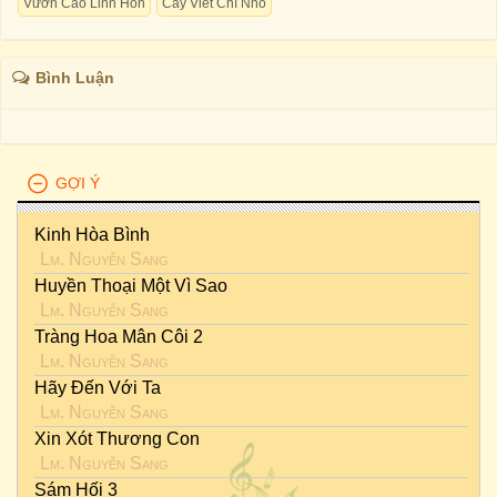
Vươn Cao Linh Hồn
Cây Viết Chì Nhỏ
Bình Luận
GỢI Ý
Kinh Hòa Bình
Lm. Nguyễn Sang
Huyền Thoại Một Vì Sao
Lm. Nguyễn Sang
Tràng Hoa Mân Côi 2
Lm. Nguyễn Sang
Hãy Đến Với Ta
Lm. Nguyễn Sang
Xin Xót Thương Con
Lm. Nguyễn Sang
Sám Hối 3