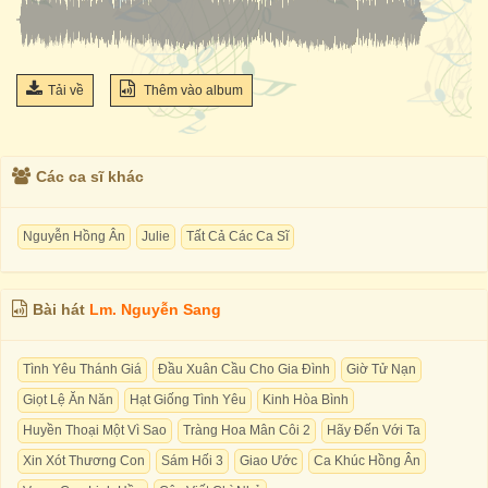
Tải về
Thêm vào album
Các ca sĩ khác
Nguyễn Hồng Ân
Julie
Tất Cả Các Ca Sĩ
Bài hát
Lm. Nguyễn Sang
Tình Yêu Thánh Giá
Đầu Xuân Cầu Cho Gia Đình
Giờ Tử Nạn
Giọt Lệ Ăn Năn
Hạt Giống Tình Yêu
Kinh Hòa Bình
Huyền Thoại Một Vì Sao
Tràng Hoa Mân Côi 2
Hãy Đến Với Ta
Xin Xót Thương Con
Sám Hối 3
Giao Ước
Ca Khúc Hồng Ân