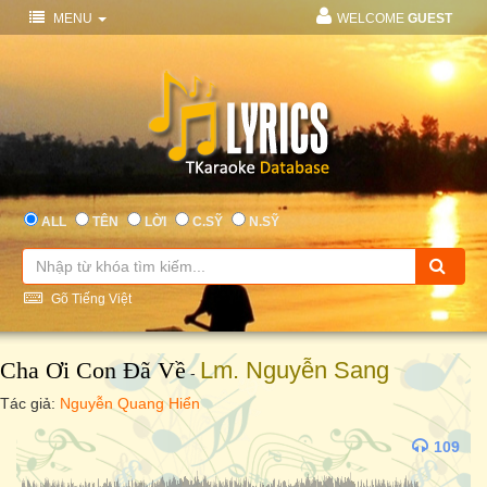
MENU
WELCOME
GUEST
ALL
TÊN
LỜI
C.SỸ
N.SỸ
Gõ Tiếng Việt
Cha Ơi Con Đã Về
Lm. Nguyễn Sang
-
Tác giả:
Nguyễn Quang Hiển
109