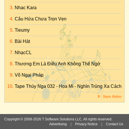
Nhac Kara
Câu Hứa Chưa Trọn Vẹn
Tieumy
Bài Hát
NhạcCL
Thương Em Là Điều Anh Không Thể Ngờ
Vô Ngại Pháp
Tape Thúy Nga 032 - Họa Mi - Nghìn Trùng Xa Cách
Xem thêm
Copyright © 2008-2026 T Software Solutions LLC. All rights reserved.
Advertising
|
Privacy Notice
|
Contact Us