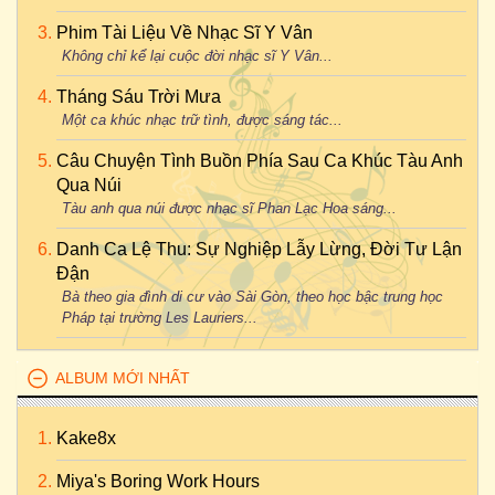
Phim Tài Liệu Về Nhạc Sĩ Y Vân
Không chỉ kể lại cuộc đời nhạc sĩ Y Vân...
Tháng Sáu Trời Mưa
Một ca khúc nhạc trữ tình, được sáng tác...
Câu Chuyện Tình Buồn Phía Sau Ca Khúc Tàu Anh
Qua Núi
Tàu anh qua núi được nhạc sĩ Phan Lạc Hoa sáng...
Danh Ca Lệ Thu: Sự Nghiệp Lẫy Lừng, Đời Tư Lận
Đận
Bà theo gia đình di cư vào Sài Gòn, theo học bậc trung học
Pháp tại trường Les Lauriers...
ALBUM MỚI NHẤT
Kake8x
Miya's Boring Work Hours