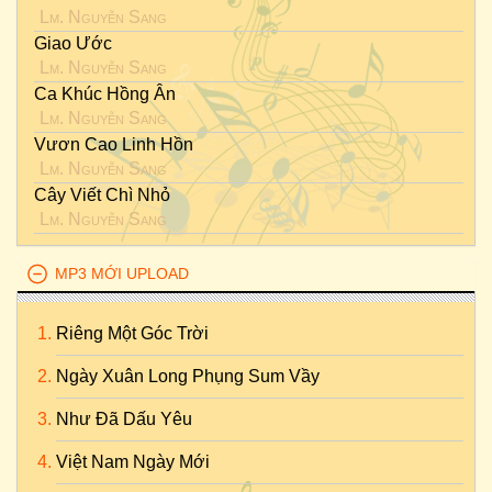
Lm. Nguyễn Sang
Giao Ước
Lm. Nguyễn Sang
Ca Khúc Hồng Ân
Lm. Nguyễn Sang
Vươn Cao Linh Hồn
Lm. Nguyễn Sang
Cây Viết Chì Nhỏ
Lm. Nguyễn Sang
MP3 MỚI UPLOAD
Riêng Một Góc Trời
Ngày Xuân Long Phụng Sum Vầy
Như Đã Dấu Yêu
Việt Nam Ngày Mới