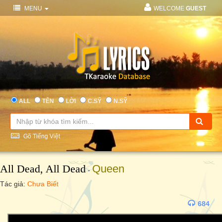
MENU
WELCOME
GUEST
ALL
TÊN
LỜI
C.SỸ
N.SỸ
Gõ Tiếng Việt
All Dead, All Dead
Queen
-
Tác giả:
Chưa Biết
684