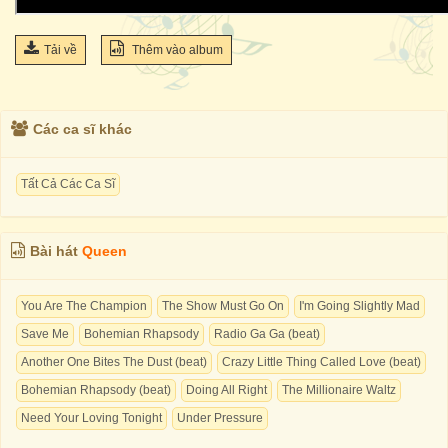
Tải về
Thêm vào album
Các ca sĩ khác
Tất Cả Các Ca Sĩ
Bài hát
Queen
You Are The Champion
The Show Must Go On
I'm Going Slightly Mad
Save Me
Bohemian Rhapsody
Radio Ga Ga (beat)
Another One Bites The Dust (beat)
Crazy Little Thing Called Love (beat)
Bohemian Rhapsody (beat)
Doing All Right
The Millionaire Waltz
Need Your Loving Tonight
Under Pressure