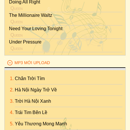
Doing All Right
Queen
The Millionaire Waltz
Queen
Need Your Loving Tonight
Queen
Under Pressure
Queen
MP3 MỚI UPLOAD
Chân Trời Tím
Hà Nội Ngày Trở Về
Trời Hà Nội Xanh
Trái Tim Bên Lề
Yêu Thương Mong Manh