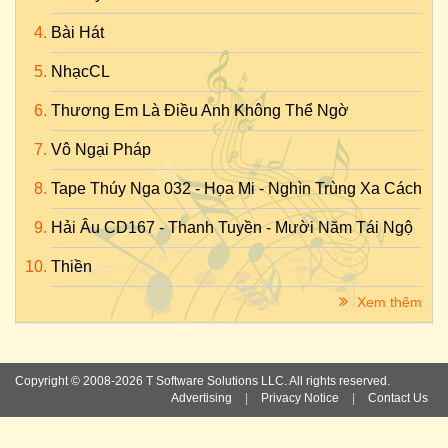
Bài Hát
NhạcCL
Thương Em Là Điều Anh Không Thể Ngờ
Vô Ngại Pháp
Tape Thúy Nga 032 - Họa Mi - Nghìn Trùng Xa Cách
Hải Âu CD167 - Thanh Tuyền - Mười Năm Tái Ngộ
Thiền
Xem thêm
Copyright © 2008-2026 T Software Solutions LLC. All rights reserved.
Advertising
|
Privacy Notice
|
Contact Us