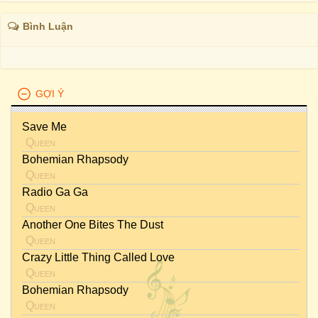
Bình Luận
GỢI Ý
Save Me
Queen
Bohemian Rhapsody
Queen
Radio Ga Ga
Queen
Another One Bites The Dust
Queen
Crazy Little Thing Called Love
Queen
Bohemian Rhapsody
Queen