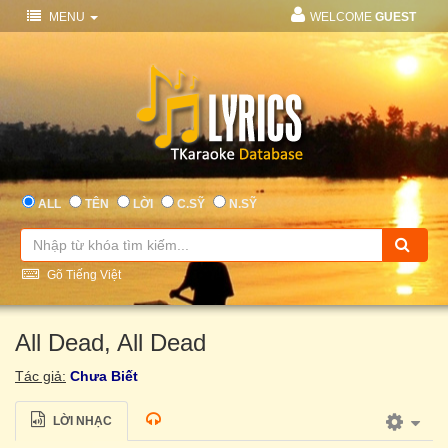
MENU
WELCOME
GUEST
ALL
TÊN
LỜI
C.SỸ
N.SỸ
Gõ Tiếng Việt
All Dead, All Dead
Tác giả:
Chưa Biết
LỜI NHẠC