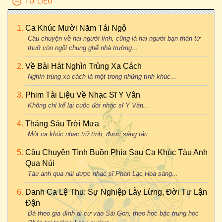
TƯ LIỆU
Ca Khúc Mười Năm Tái Ngộ
Câu chuyện về hai người lính, cũng là hai người bạn thân từ
thuở còn ngồi chung ghế nhà trường...
Về Bài Hát Nghìn Trùng Xa Cách
Nghìn trùng xa cách là một trong những tình khúc...
Phim Tài Liệu Về Nhạc Sĩ Y Vân
Không chỉ kể lại cuộc đời nhạc sĩ Y Vân...
Tháng Sáu Trời Mưa
Một ca khúc nhạc trữ tình, được sáng tác...
Câu Chuyện Tình Buồn Phía Sau Ca Khúc Tàu Anh
Qua Núi
Tàu anh qua núi được nhạc sĩ Phan Lạc Hoa sáng...
Danh Ca Lệ Thu: Sự Nghiệp Lẫy Lừng, Đời Tư Lận
Đận
Bà theo gia đình di cư vào Sài Gòn, theo học bậc trung học