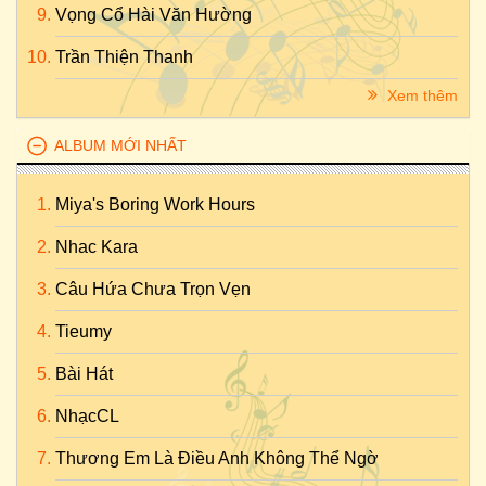
Vọng Cổ Hài Văn Hường
Trần Thiện Thanh
Xem thêm
ALBUM MỚI NHẤT
Miya's Boring Work Hours
Nhac Kara
Câu Hứa Chưa Trọn Vẹn
Tieumy
Bài Hát
NhạcCL
Thương Em Là Điều Anh Không Thể Ngờ