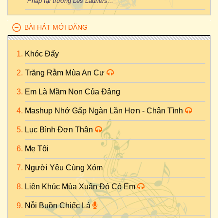
Pháp tại trường Les Lauriers...
BÀI HÁT MỚI ĐĂNG
Khóc Đấy
Trăng Rằm Mùa An Cư
Em Là Mầm Non Của Đảng
Mashup Nhớ Gấp Ngàn Lần Hơn - Chân Tình
Lục Bình Đơn Thân
Mẹ Tôi
Người Yêu Cùng Xóm
Liên Khúc Mùa Xuân Đó Có Em
Nỗi Buồn Chiếc Lá