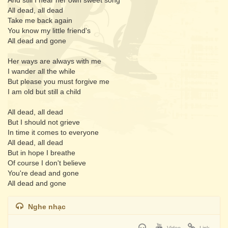
And still I hear her own sweet song
All dead, all dead
Take me back again
You know my little friend's
All dead and gone
Her ways are always with me
I wander all the while
But please you must forgive me
I am old but still a child
All dead, all dead
But I should not grieve
In time it comes to everyone
All dead, all dead
But in hope I breathe
Of course I don't believe
You're dead and gone
All dead and gone
Nghe nhạc