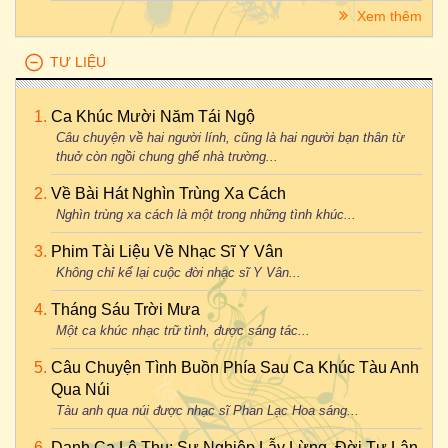
Xem thêm
TƯ LIỆU
Ca Khúc Mười Năm Tái Ngộ
Câu chuyện về hai người lính, cũng là hai người bạn thân từ
thuở còn ngồi chung ghế nhà trường...
Về Bài Hát Nghìn Trùng Xa Cách
Nghìn trùng xa cách là một trong những tình khúc...
Phim Tài Liệu Về Nhạc Sĩ Y Vân
Không chỉ kể lại cuộc đời nhạc sĩ Y Vân...
Tháng Sáu Trời Mưa
Một ca khúc nhạc trữ tình, được sáng tác...
Câu Chuyện Tình Buồn Phía Sau Ca Khúc Tàu Anh
Qua Núi
Tàu anh qua núi được nhạc sĩ Phan Lạc Hoa sáng...
Danh Ca Lệ Thu: Sự Nghiệp Lẫy Lừng, Đời Tư Lận