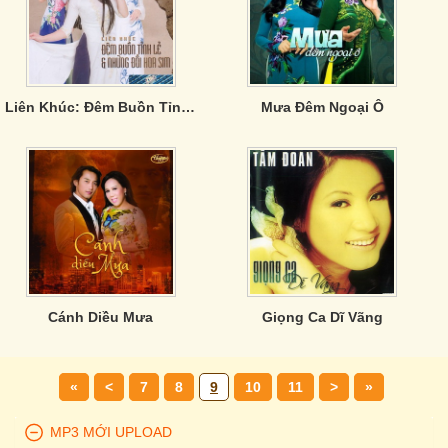
Liên Khúc: Đêm Buồn Tỉnh Lẻ; Những Đồi Hoa Sim
Mưa Đêm Ngoại Ô
Cánh Diều Mưa
Giọng Ca Dĩ Vãng
«
<
7
8
9
10
11
>
»
MP3 MỚI UPLOAD