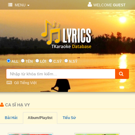
MENU
WELCOME
GUEST
ALL
TÊN
LỜI
C.SỸ
N.SỸ
Gõ Tiếng Việt
CA SĨ HẠ VY
Bài Hát
Album/Playlist
Tiểu Sử