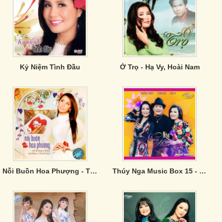
Kỷ Niệm Tình Đầu
Ở Trọ - Hạ Vy, Hoài Nam
Nỗi Buồn Hoa Phượng - Tình Khúc Thanh Sơn
Thúy Nga Music Box 15 - Nhớ Nhau Hoài (Singer)