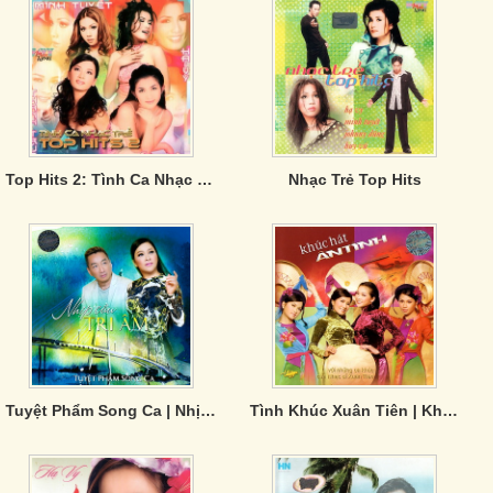
Top Hits 2: Tình Ca Nhạc Trẻ
Nhạc Trẻ Top Hits
Tuyệt Phẩm Song Ca | Nhịp Cầu Tri Âm - TNCD602
Tình Khúc Xuân Tiên | Khúc Hát Ân Tình - TNCD385