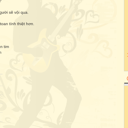
?
gười sẽ vội qua.
toan tính thiệt hơn.
n tim
n