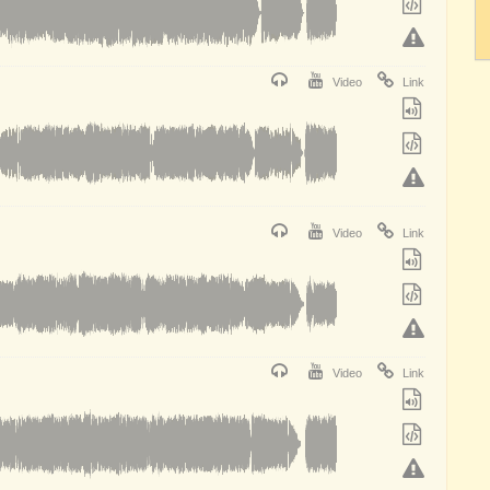
Video
Link
Video
Link
Video
Link