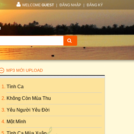
WELCOME
GUEST
|
ĐĂNG NHẬP
|
ĐĂNG KÝ
M
MP3 MỚI UPLOAD
Tình Ca
Không Còn Mùa Thu
Yêu Người Yêu Đời
Một Mình
Tình Ca Mùa Xuân