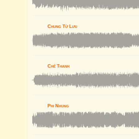
Chung Tử Lưu
Chế Thanh
Phi Nhung