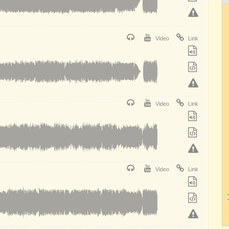
Video
Link
Video
Link
Video
Link