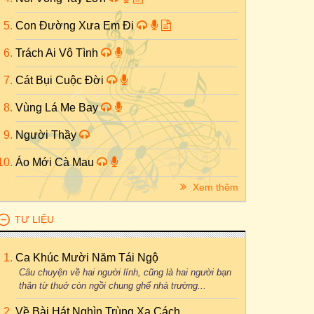
Con Đường Xưa Em Đi
Trách Ai Vô Tình
Cát Bụi Cuộc Đời
Vùng Lá Me Bay
Người Thầy
Áo Mới Cà Mau
Xem thêm
TƯ LIỆU
Ca Khúc Mười Năm Tái Ngộ
Câu chuyện về hai người lính, cũng là hai người bạn
thân từ thuở còn ngồi chung ghế nhà trường...
Về Bài Hát Nghìn Trùng Xa Cách