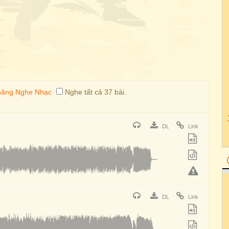
Nghe tất cả 37 bài.
DL
Link
DL
Link