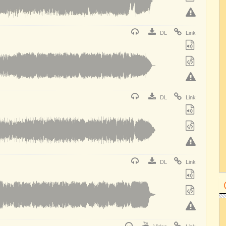
DL
Link
DL
Link
DL
Link