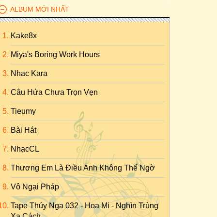
ALBUM MỚI NHẤT
Kake8x
Miya's Boring Work Hours
Nhac Kara
Câu Hứa Chưa Trọn Vẹn
Tieumy
Bài Hát
NhạcCL
Thương Em Là Điều Anh Không Thể Ngờ
Vô Ngại Pháp
Tape Thúy Nga 032 - Họa Mi - Nghìn Trùng
Xa Cách