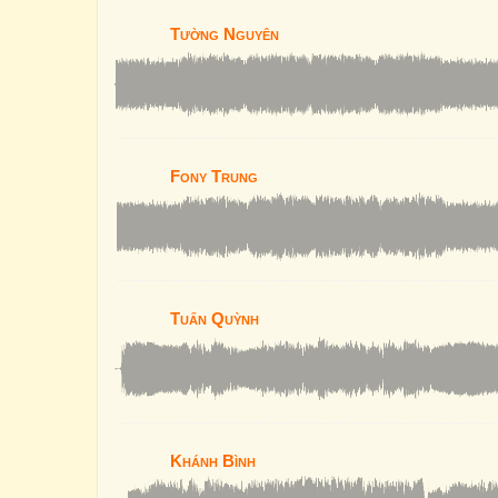
Tường Nguyên
Fony Trung
Tuấn Quỳnh
Khánh Bình