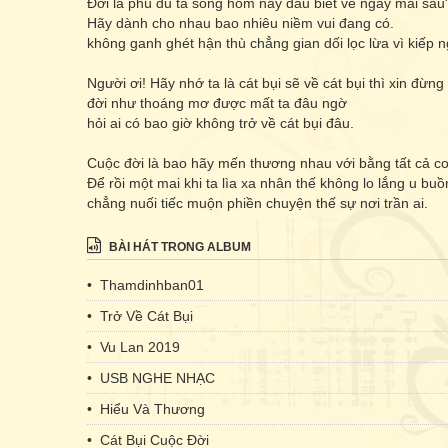
Đời là phù du ta sống hôm nay đâu biết về ngày mai sau
Hãy dành cho nhau bao nhiêu niềm vui đang có.
không ganh ghét hận thù chẳng gian dối lọc lừa vì kiếp n
Người ơi! Hãy nhớ ta là cát bụi sẽ về cát bụi thì xin đừng 
đời như thoáng mơ được mất ta đâu ngờ
hỏi ai có bao giờ không trở về cát bụi đâu.
Cuộc đời là bao hãy mến thương nhau với bằng tất cả co
Để rồi một mai khi ta lìa xa nhân thế không lo lắng u buồ
chẳng nuối tiếc muộn phiền chuyện thế sự nơi trần ai.
BÀI HÁT TRONG ALBUM
• Thamdinhban01
• Trở Về Cát Bụi
• Vu Lan 2019
• USB NGHE NHẠC
• Hiểu Và Thương
• Cát Bụi Cuộc Đời