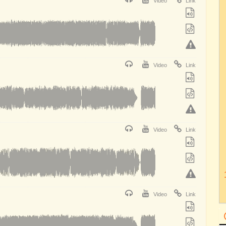
Video
Link
Video
Link
Video
Link
Video
Link