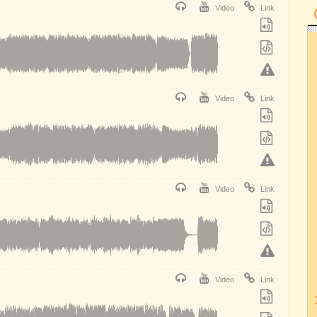
Video
Link
Video
Link
Video
Link
Video
Link