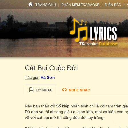
TRANG CHỦ
|
PHẦN MỀM TKARAOKE
|
DIỄN ĐÀN
|
Cát Bụi Cuộc Đời
Tác giả:
Hà Sơn
LỜI NHẠC
NGHE NHẠC
Này bạn thân ơi! Số kiếp nhân sinh chỉ là cõi tạm trần gia
Dù anh và tôi ai sang giàu ai gian khó, mai xa kiếp con n
về với cát bụi mờ thì cũng đều đôi tay trắng.