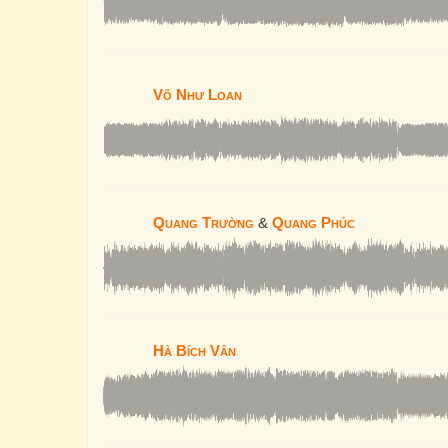
Võ Như Loan
Quang Trường
&
Quang Phúc
Hà Bích Vân