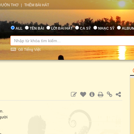
VƯỜN THƠ
|
THÊM BÀI HÁT
ALL
TÊN BÀI
LỜI BÀI HÁT
CA SỸ
NHẠC SỸ
ALBU
Gõ Tiếng Việt
n.
gười