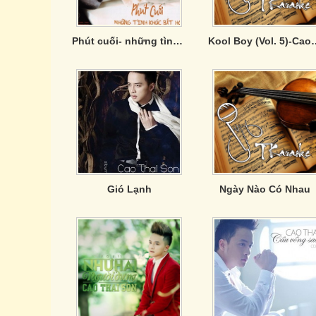
Phút cuối- những tình khúc bất hủ ( Vol.6)
Kool Boy (Vol. 5
Gió Lạnh
Ngày Nào Có Nhau