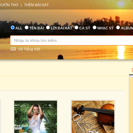
VƯỜN THƠ
|
THÊM BÀI HÁT
ALL
TÊN BÀI
LỜI BÀI HÁT
CA SỸ
NHẠC SỸ
ALBU
Gõ Tiếng Việt