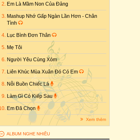
Em Là Mầm Non Của Đảng
Mashup Nhớ Gấp Ngàn Lần Hơn - Chân
Tình
Lục Bình Đơn Thân
Mẹ Tôi
Người Yêu Cùng Xóm
Liên Khúc Mùa Xuân Đó Có Em
Nỗi Buồn Chiếc Lá
Làm Gì Có Kiếp Sau
Em Đã Chọn
Xem thêm
ALBUM NGHE NHIỀU