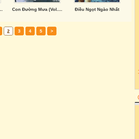
Sau Mưa (Vol. 8)
Con Đường Mưa (Vol. 7)
Điều Ngọt Ngào Nhất
2
3
4
5
>