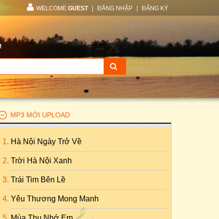
WELCOME
GUEST
|
ĐĂNG NHẬP
|
ĐĂNG KÝ
M
MP3 MỚI UPLOAD
Hà Nội Ngày Trở Về
Trời Hà Nội Xanh
Trái Tim Bên Lề
Yêu Thương Mong Manh
Mùa Thu Nhớ Em