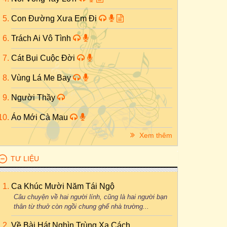
Con Đường Xưa Em Đi
Trách Ai Vô Tình
Cát Bụi Cuộc Đời
Vùng Lá Me Bay
Người Thầy
Áo Mới Cà Mau
Xem thêm
TƯ LIỆU
Ca Khúc Mười Năm Tái Ngộ
Câu chuyện về hai người lính, cũng là hai người bạn
thân từ thuở còn ngồi chung ghế nhà trường...
Về Bài Hát Nghìn Trùng Xa Cách