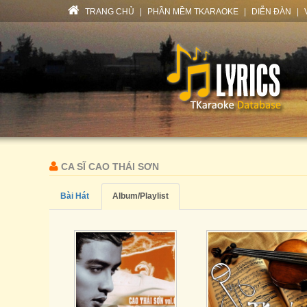
TRANG CHỦ
|
PHẦN MỀM TKARAOKE
|
DIỄN ĐÀN
|
CA SĨ CAO THÁI SƠN
Bài Hát
Album/Playlist