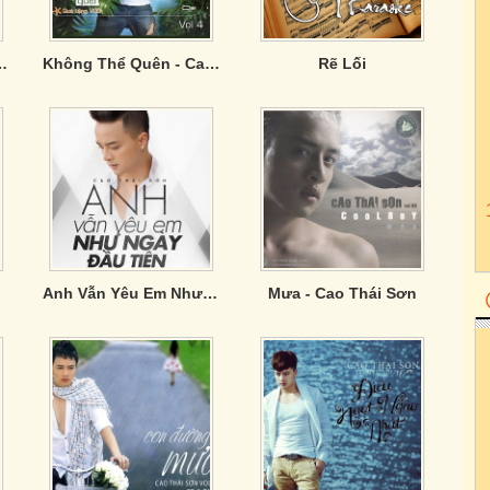
)-Cao Thái Sơn
Không Thể Quên - Cao Thái Sơn( Vol.4)
Rẽ Lối
Anh Vẫn Yêu Em Như Ngày Đầu Tiên
Mưa - Cao Thái Sơn