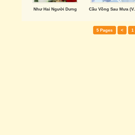
Như Hai Người Dưng
Cầu Vồng 
5 Pages
<
1