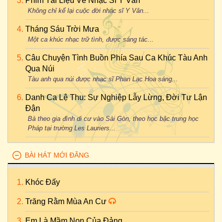
Phim Tài Liệu Về Nhạc Sĩ Y Vân
Không chỉ kể lại cuộc đời nhạc sĩ Y Vân...
Tháng Sáu Trời Mưa
Một ca khúc nhạc trữ tình, được sáng tác...
Câu Chuyện Tình Buồn Phía Sau Ca Khúc Tàu Anh
Qua Núi
Tàu anh qua núi được nhạc sĩ Phan Lạc Hoa sáng...
Danh Ca Lệ Thu: Sự Nghiệp Lẫy Lừng, Đời Tư Lận
Đận
Bà theo gia đình di cư vào Sài Gòn, theo học bậc trung học
Pháp tại trường Les Lauriers...
BÀI HÁT MỚI ĐĂNG
Khóc Đấy
Trăng Rằm Mùa An Cư
Em Là Mầm Non Của Đảng