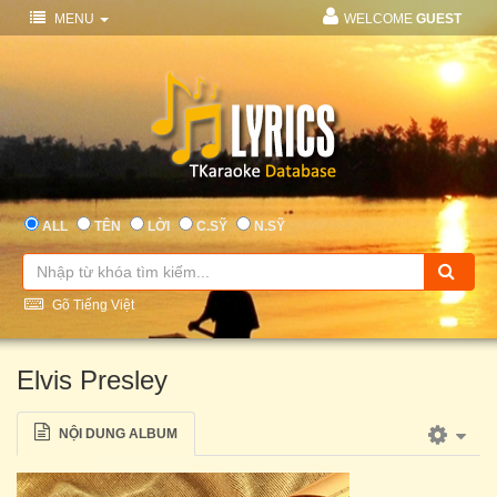
MENU
WELCOME
GUEST
ALL
TÊN
LỜI
C.SỸ
N.SỸ
Gõ Tiếng Việt
Elvis Presley
NỘI DUNG ALBUM