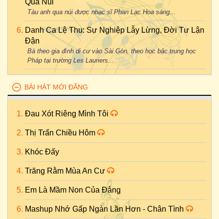
Qua Núi
Tàu anh qua núi được nhạc sĩ Phan Lạc Hoa sáng...
Danh Ca Lệ Thu: Sự Nghiệp Lẫy Lừng, Đời Tư Lận
Đận
Bà theo gia đình di cư vào Sài Gòn, theo học bậc trung học
Pháp tại trường Les Lauriers...
BÀI HÁT MỚI ĐĂNG
Đau Xót Riêng Mình Tôi
Thị Trấn Chiều Hôm
Khóc Đấy
Trăng Rằm Mùa An Cư
Em Là Mầm Non Của Đảng
Mashup Nhớ Gấp Ngàn Lần Hơn - Chân Tình