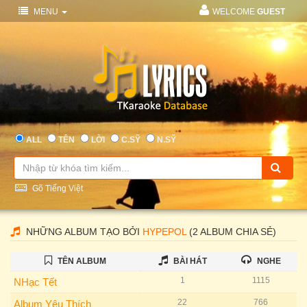
MENU
WELCOME
GUEST
ALL
TÊN
LỜI
C.SỸ
N.SỸ
Gõ Tiếng Việt
NHỮNG ALBUM TẠO BỞI
HYPEPOL
(2 ALBUM CHIA SẺ)
TÊN ALBUM
BÀI HÁT
NGHE
1
1115
NHạc Tết
22
766
Album Yêu Thích