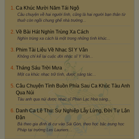
Ca Khúc Mười Năm Tái Ngộ
Câu chuyện về hai người lính, cũng là hai người bạn thân từ
thuở còn ngồi chung ghế nhà trường...
Về Bài Hát Nghìn Trùng Xa Cách
Nghìn trùng xa cách là một trong những tình khúc...
Phim Tài Liệu Về Nhạc Sĩ Y Vân
Không chỉ kể lại cuộc đời nhạc sĩ Y Vân...
Tháng Sáu Trời Mưa
Một ca khúc nhạc trữ tình, được sáng tác...
Câu Chuyện Tình Buồn Phía Sau Ca Khúc Tàu Anh
Qua Núi
Tàu anh qua núi được nhạc sĩ Phan Lạc Hoa sáng...
Danh Ca Lệ Thu: Sự Nghiệp Lẫy Lừng, Đời Tư Lận
Đận
Bà theo gia đình di cư vào Sài Gòn, theo học bậc trung học
Pháp tại trường Les Lauriers...