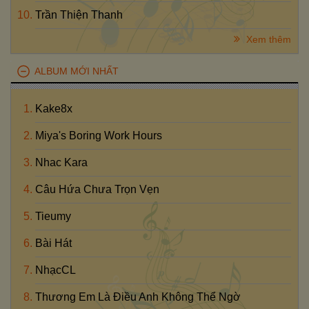
Trần Thiện Thanh
Xem thêm
ALBUM MỚI NHẤT
Kake8x
Miya's Boring Work Hours
Nhac Kara
Câu Hứa Chưa Trọn Vẹn
Tieumy
Bài Hát
NhạcCL
Thương Em Là Điều Anh Không Thể Ngờ