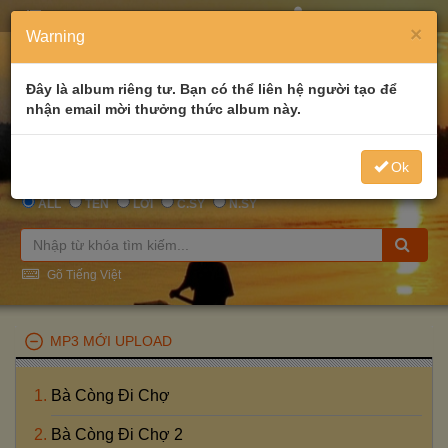
MENU
WELCOME
GUEST
×
Warning
Đây là album riêng tư. Bạn có thể liên hệ người tạo để
nhận email mời thưởng thức album này.
Ok
ALL
TÊN
LỜI
C.SỸ
N.SỸ
Gõ Tiếng Việt
MP3 MỚI UPLOAD
Bà Còng Đi Chợ
Bà Còng Đi Chợ 2