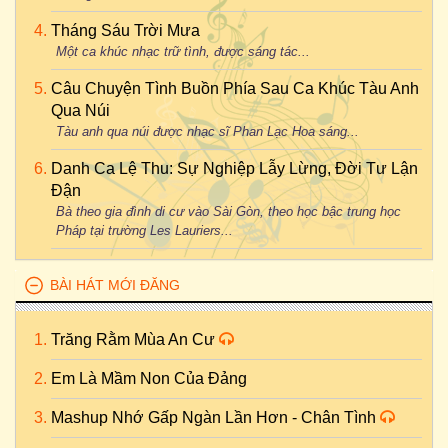
Tháng Sáu Trời Mưa
Một ca khúc nhạc trữ tình, được sáng tác...
Câu Chuyện Tình Buồn Phía Sau Ca Khúc Tàu Anh
Qua Núi
Tàu anh qua núi được nhạc sĩ Phan Lạc Hoa sáng...
Danh Ca Lệ Thu: Sự Nghiệp Lẫy Lừng, Đời Tư Lận
Đận
Bà theo gia đình di cư vào Sài Gòn, theo học bậc trung học
Pháp tại trường Les Lauriers...
BÀI HÁT MỚI ĐĂNG
Trăng Rằm Mùa An Cư
Em Là Mầm Non Của Đảng
Mashup Nhớ Gấp Ngàn Lần Hơn - Chân Tình