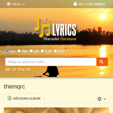
MENU
WELCOME
GUEST
ALL
TÊN
LỜI
C.SỸ
N.SỸ
Gõ Tiếng Việt
thienqrc
NỘI DUNG ALBUM