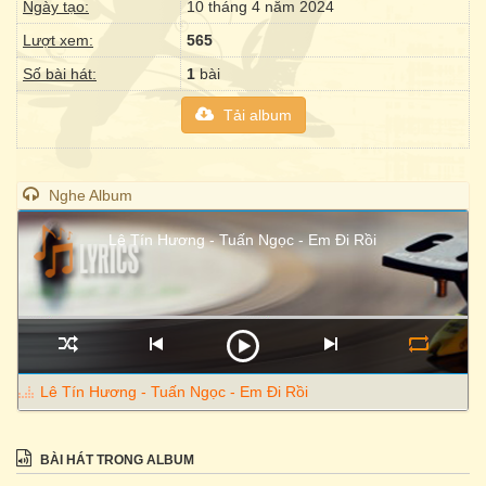
Ngày tạo:
10 tháng 4 năm 2024
Lượt xem:
565
Số bài hát:
1
bài
Tải album
Nghe Album
Lê Tín Hương - Tuấn Ngọc - Em Đi Rồi
Lê Tín Hương - Tuấn Ngọc - Em Đi Rồi
BÀI HÁT TRONG ALBUM