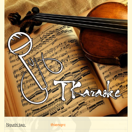
Người tạo:
thienqrc