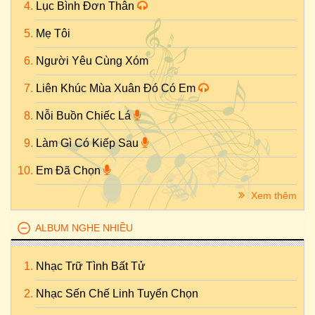
Lục Bình Đơn Thân
Mẹ Tôi
Người Yêu Cùng Xóm
Liên Khúc Mùa Xuân Đó Có Em
Nỗi Buồn Chiếc Lá
Làm Gì Có Kiếp Sau
Em Đã Chọn
Xem thêm
ALBUM NGHE NHIỀU
Nhạc Trữ Tình Bất Tử
Nhạc Sến Chế Linh Tuyển Chọn