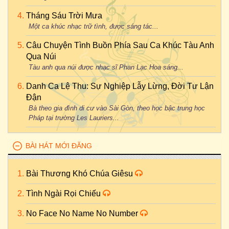
Tháng Sáu Trời Mưa
Một ca khúc nhạc trữ tình, được sáng tác...
Câu Chuyện Tình Buồn Phía Sau Ca Khúc Tàu Anh
Qua Núi
Tàu anh qua núi được nhạc sĩ Phan Lạc Hoa sáng...
Danh Ca Lệ Thu: Sự Nghiệp Lẫy Lừng, Đời Tư Lận
Đận
Bà theo gia đình di cư vào Sài Gòn, theo học bậc trung học
Pháp tại trường Les Lauriers...
BÀI HÁT MỚI ĐĂNG
Bài Thương Khó Chúa Giêsu
Tình Ngài Rọi Chiếu
No Face No Name No Number