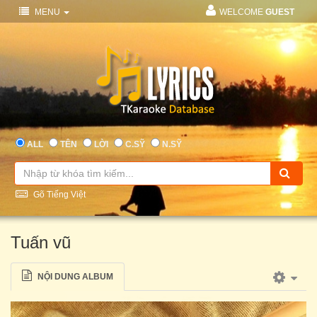
MENU
WELCOME
GUEST
ALL
TÊN
LỜI
C.SỸ
N.SỸ
Gõ Tiếng Việt
Tuấn vũ
NỘI DUNG ALBUM