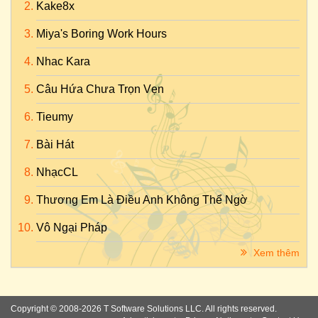
Kake8x
Miya's Boring Work Hours
Nhac Kara
Câu Hứa Chưa Trọn Vẹn
Tieumy
Bài Hát
NhạcCL
Thương Em Là Điều Anh Không Thể Ngờ
Vô Ngại Pháp
Xem thêm
Copyright © 2008-2026 T Software Solutions LLC. All rights reserved.