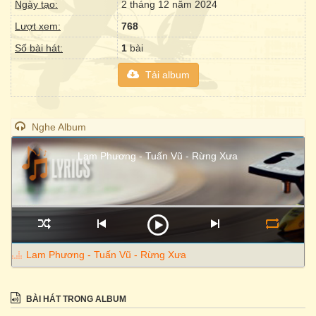
Ngày tạo:
2 tháng 12 năm 2024
Lượt xem:
768
Số bài hát:
1
bài
Tải album
Nghe Album
Lam Phương - Tuấn Vũ - Rừng Xưa
Lam Phương - Tuấn Vũ - Rừng Xưa
BÀI HÁT TRONG ALBUM