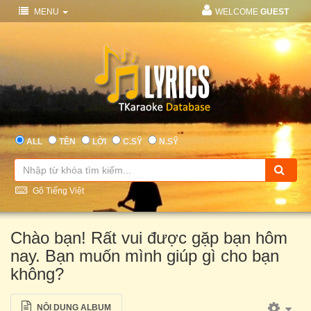
MENU
WELCOME
GUEST
ALL
TÊN
LỜI
C.SỸ
N.SỸ
Gõ Tiếng Việt
Chào bạn! Rất vui được gặp bạn hôm
nay. Bạn muốn mình giúp gì cho bạn
không?
NỘI DUNG ALBUM