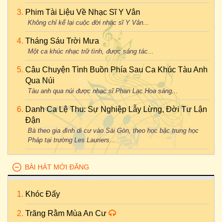
Phim Tài Liệu Về Nhạc Sĩ Y Vân
Không chỉ kể lại cuộc đời nhạc sĩ Y Vân...
Tháng Sáu Trời Mưa
Một ca khúc nhạc trữ tình, được sáng tác...
Câu Chuyện Tình Buồn Phía Sau Ca Khúc Tàu Anh
Qua Núi
Tàu anh qua núi được nhạc sĩ Phan Lạc Hoa sáng...
Danh Ca Lệ Thu: Sự Nghiệp Lẫy Lừng, Đời Tư Lận
Đận
Bà theo gia đình di cư vào Sài Gòn, theo học bậc trung học
Pháp tại trường Les Lauriers...
BÀI HÁT MỚI ĐĂNG
Khóc Đấy
Trăng Rằm Mùa An Cư