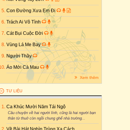
Con Đường Xưa Em Đi
Trách Ai Vô Tình
Cát Bụi Cuộc Đời
Vùng Lá Me Bay
Người Thầy
Áo Mới Cà Mau
Xem thêm
TƯ LIỆU
Ca Khúc Mười Năm Tái Ngộ
Câu chuyện về hai người lính, cũng là hai người bạn
thân từ thuở còn ngồi chung ghế nhà trường...
Về Bài Hát Nghìn Trùng Xa Cách