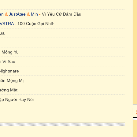
i
en
&
JustAtee
&
Min
-
Vì Yêu Cứ Đâm Đầu
A - Beautiful Girl
VSTRA
-
100 Cuộc Gọi Nhỡ
Mưa
-
Mộng Yu
i Vì Sao
 Nightmare
ua 2
iền Mộng Mị
ường Mật
ặp Người Hay Nói
Chi. - Doraemon No Uta (Phiên Bản)
ạc Lên
 Bằng Tình Yêu Mới