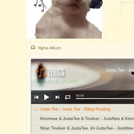
Nghe Album
Justa Tee - J
00:00
Justa Tee - Justa Tee - Bâng Khuâng
Kimmese & JustaTee & Touliver - JustAtee & Kim
Nhạc Touliver & JustaTee, lời JustaTee - JustAt