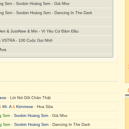
ng Sơn - Soobin Hoàng Sơn - Giá Như
ng Sơn - Soobin Hoàng Sơn - Dancing In The Dark
Đen & JustAtee & Min - Vì Yêu Cứ Đâm Đầu
 VSTRA - 100 Cuộc Gọi Nhỡ
 Mưa
 - Mộng Yu
ỏi Vì Sao
l Nightmare
Miền Mộng Mị
ese
-
Lời Nói Dối Chân Thật
 Đường Mật
&
Mr. A
&
Kimmese
-
Hoa Sữa
Gặp Người Hay Nói
g Sơn
-
Soobin Hoàng Sơn
-
Giá Như
hạc Lên
g Sơn
-
Soobin Hoàng Sơn
-
Dancing In The Dark