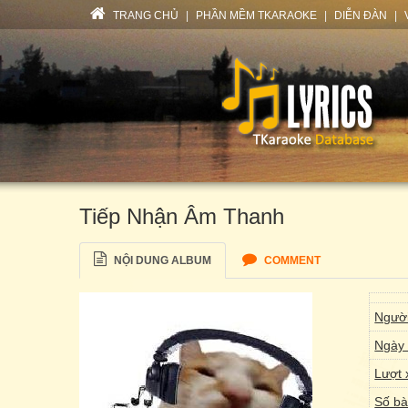
TRANG CHỦ
|
PHẦN MỀM TKARAOKE
|
DIỄN ĐÀN
|
Tiếp Nhận Âm Thanh
NỘI DUNG ALBUM
COMMENT
Người
Ngày 
Lượt 
Số bà