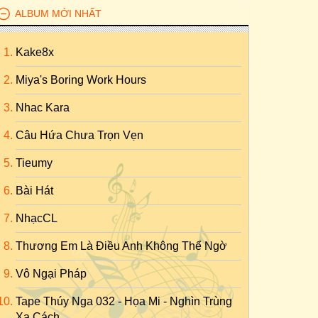
ALBUM MỚI NHẤT
Kake8x
Miya's Boring Work Hours
Nhac Kara
Câu Hứa Chưa Trọn Vẹn
Tieumy
Bài Hát
NhạcCL
Thương Em Là Điều Anh Không Thể Ngờ
Vô Ngại Pháp
Tape Thúy Nga 032 - Họa Mi - Nghìn Trùng
Xa Cách