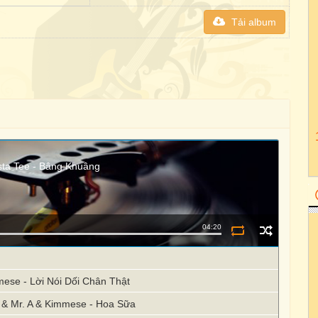
Tải album
usta Tee - Bâng Khuâng
04:20
mese - Lời Nói Dối Chân Thật
ee & Mr. A & Kimmese - Hoa Sữa