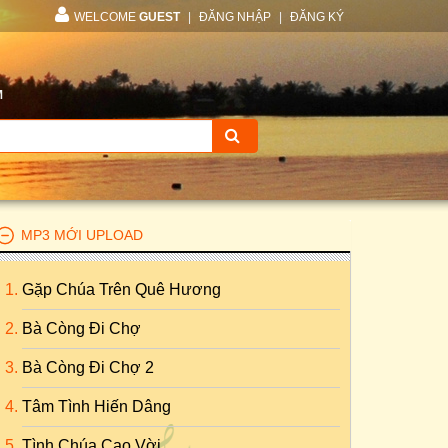
WELCOME
GUEST
|
ĐĂNG NHẬP
|
ĐĂNG KÝ
M
MP3 MỚI UPLOAD
Gặp Chúa Trên Quê Hương
Bà Còng Đi Chợ
Bà Còng Đi Chợ 2
Tâm Tình Hiến Dâng
Tình Chúa Cao Vời