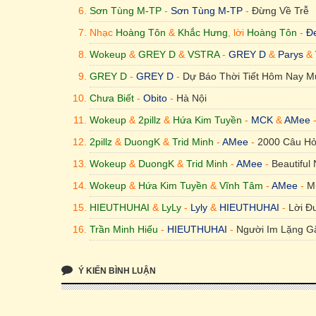
JustaTee & Binz - JustAtee & Binz - Cơn Mưa Cuố
Sơn Tùng M-TP
-
Sơn Tùng M-TP
-
Đừng Về Trễ
Nhạc Touliver & Binz, lời Binz - Binz - Hit Me Up
Nhạc
Hoàng Tôn
&
Khắc Hưng
, lời
Hoàng Tôn
-
Đ
Touliver & Mr. A & Young Uno - Cường Seven & Mr.
Wokeup
&
GREY D
&
VSTRA
-
GREY D
&
Parys
&
GREY D
? - NAOMI & WEAN - She Said...
-
GREY D
-
Dự Báo Thời Tiết Hôm Nay 
Chưa Biết
-
Obito
-
Hà Nội
Yanbi - Emily - Se Chi La Mo
Wokeup
&
2pillz
&
Hứa Kim Tuyền
-
MCK
&
AMee
BigBang - BigBang - Haru Haru
2pillz
&
DuongK
&
Trid Minh
-
AMee
-
2000 Câu Hỏ
BigBang - BigBang - Blue
Wokeup
&
DuongK
&
Trid Minh
-
AMee
-
Beautiful
Ladykillah - Sơn Tùng MT-P - Cơn Mưa Ngang Q
Wokeup
&
Hứa Kim Tuyền
&
Vĩnh Tâm
-
AMee
-
M
MONO - MONO - Ôm Em Thật Lâu
HIEUTHUHAI
&
LyLy
-
Lyly
&
HIEUTHUHAI
-
Lời Đ
Trịnh Thăng Bình - Trịnh Thăng Bình - Người Ấy
Trần Minh Hiếu
-
HIEUTHUHAI
-
Người Im Lặng G
Phiên Bản Doraemon No Uta (Nhật Bản) - Huyền 
HIEUTHUHAI
-
Harmonie
&
HIEUTHUHAI
-
Bật Nh
Da LAB - Tóc Tiên & Da LAB - Nước Mắt Em Lau
Ý KIẾN BÌNH LUẬN
JustaTee
&
Binz
-
JustAtee
&
Binz
-
Cơn Mưa Cuối
JGKid & Đen - Jgkid & Đen - Ta Và Nàng
Nhạc
Touliver
&
Binz
, lời
Binz
-
Binz
-
Hit Me Up
? - Đen & Ngọt - Cho Tôi Lang Thang