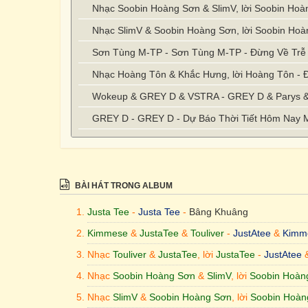
Nhạc Soobin Hoàng Sơn & SlimV, lời Soobin Hoà
Nhạc SlimV & Soobin Hoàng Sơn, lời Soobin Hoà
Sơn Tùng M-TP - Sơn Tùng M-TP - Đừng Về Trễ
Nhạc Hoàng Tôn & Khắc Hưng, lời Hoàng Tôn - 
Wokeup & GREY D & VSTRA - GREY D & Parys &
GREY D - GREY D - Dự Báo Thời Tiết Hôm Nay
? - Obito - Hà Nội
Wokeup & 2pillz & Hứa Kim Tuyền - MCK & AMee
2pillz & DuongK & Trid Minh - AMee - 2000 Câu H
BÀI HÁT TRONG ALBUM
Wokeup & DuongK & Trid Minh - AMee - Beautifu
Justa Tee
-
Justa Tee
-
Bâng Khuâng
Wokeup & Hứa Kim Tuyền & Vĩnh Tâm - AMee - 
Kimmese
&
JustaTee
&
Touliver
-
JustAtee
&
Kimm
HIEUTHUHAI & LyLy - Lyly & HIEUTHUHAI - Lời
Nhạc
Touliver
&
JustaTee
, lời
JustaTee
-
JustAtee
Trần Minh Hiếu - HIEUTHUHAI - Người Im Lặng 
Nhạc
Soobin Hoàng Sơn
&
SlimV
, lời
Soobin Hoàn
HIEUTHUHAI - Harmonie & HIEUTHUHAI - Bật N
Nhạc
SlimV
&
Soobin Hoàng Sơn
, lời
Soobin Hoàn