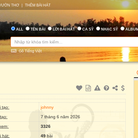
VƯỜN THƠ
|
THÊM BÀI HÁT
ALL
TÊN BÀI
LỜI BÀI HÁT
CA SỸ
NHẠC SỸ
ALBU
Gõ Tiếng Việt
 tạo:
johnny
tạo:
7 tháng 6 năm 2026
xem:
3326
i hát:
49
bài