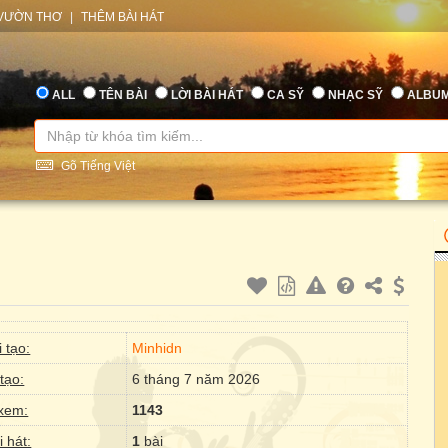
VƯỜN THƠ
|
THÊM BÀI HÁT
ALL
TÊN BÀI
LỜI BÀI HÁT
CA SỸ
NHẠC SỸ
ALBU
Gõ Tiếng Việt
 tạo:
Minhidn
tạo:
6 tháng 7 năm 2026
xem:
1143
i hát:
1
bài