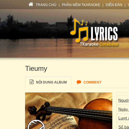
TRANG CHỦ
|
PHẦN MỀM TKARAOKE
|
DIỄN ĐÀN
|
Tieumy
NỘI DUNG ALBUM
COMMENT
Người
Ngày 
Lượt 
Số bà