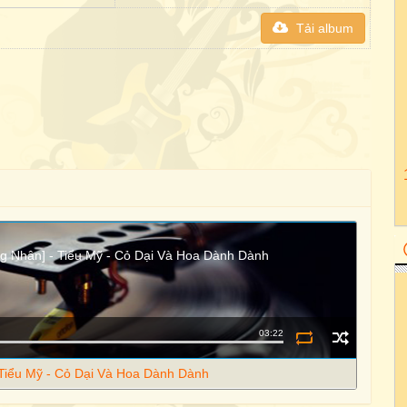
Tải album
ọng Nhân] - Tiểu Mỹ - Cỏ Dại Và Hoa Dành Dành
03:22
- Tiểu Mỹ - Cỏ Dại Và Hoa Dành Dành