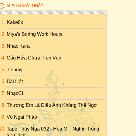
ALBUM MỚI NHẤT
Kake8x
Miya's Boring Work Hours
Nhac Kara
Câu Hứa Chưa Trọn Vẹn
Tieumy
Bài Hát
NhạcCL
Thương Em Là Điều Anh Không Thể Ngờ
Vô Ngại Pháp
Tape Thúy Nga 032 - Họa Mi - Nghìn Trùng
Xa Cách