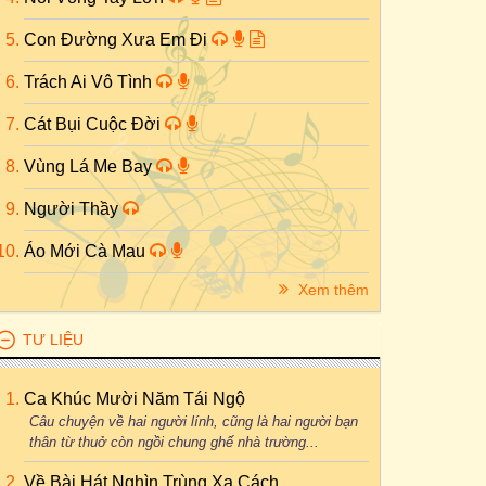
Con Đường Xưa Em Đi
Trách Ai Vô Tình
Cát Bụi Cuộc Đời
Vùng Lá Me Bay
Người Thầy
Áo Mới Cà Mau
Xem thêm
TƯ LIỆU
Ca Khúc Mười Năm Tái Ngộ
Câu chuyện về hai người lính, cũng là hai người bạn
thân từ thuở còn ngồi chung ghế nhà trường...
Về Bài Hát Nghìn Trùng Xa Cách