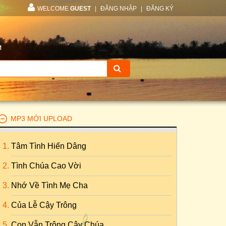
WELCOME
GUEST
|
ĐĂNG NHẬP
|
ĐĂNG KÝ
M
MP3 MỚI UPLOAD
Tâm Tình Hiến Dâng
Tình Chúa Cao Vời
Nhớ Về Tình Mẹ Cha
Của Lễ Cậy Trông
Con Vẫn Trông Cậy Chúa