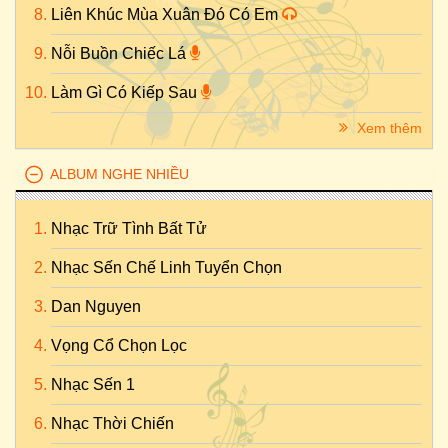
Liên Khúc Mùa Xuân Đó Có Em
Nỗi Buồn Chiếc Lá
Làm Gì Có Kiếp Sau
Xem thêm
ALBUM NGHE NHIỀU
Nhạc Trữ Tình Bất Tử
Nhạc Sến Chế Linh Tuyển Chọn
Dan Nguyen
Vọng Cổ Chọn Lọc
Nhạc Sến 1
Nhạc Thời Chiến