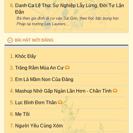
Danh Ca Lệ Thu: Sự Nghiệp Lẫy Lừng, Đời Tư Lận
Đận
Bà theo gia đình di cư vào Sài Gòn, theo học bậc trung học
Pháp tại trường Les Lauriers...
BÀI HÁT MỚI ĐĂNG
Khóc Đấy
Trăng Rằm Mùa An Cư
Em Là Mầm Non Của Đảng
Mashup Nhớ Gấp Ngàn Lần Hơn - Chân Tình
Lục Bình Đơn Thân
Mẹ Tôi
Người Yêu Cùng Xóm