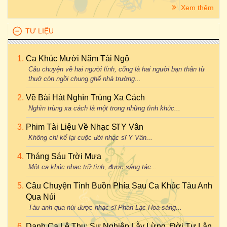
Xem thêm
TƯ LIỆU
Ca Khúc Mười Năm Tái Ngộ
Câu chuyện về hai người lính, cũng là hai người bạn thân từ
thuở còn ngồi chung ghế nhà trường...
Về Bài Hát Nghìn Trùng Xa Cách
Nghìn trùng xa cách là một trong những tình khúc...
Phim Tài Liệu Về Nhạc Sĩ Y Vân
Không chỉ kể lại cuộc đời nhạc sĩ Y Vân...
Tháng Sáu Trời Mưa
Một ca khúc nhạc trữ tình, được sáng tác...
Câu Chuyện Tình Buồn Phía Sau Ca Khúc Tàu Anh
Qua Núi
Tàu anh qua núi được nhạc sĩ Phan Lạc Hoa sáng...
Danh Ca Lệ Thu: Sự Nghiệp Lẫy Lừng, Đời Tư Lận