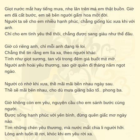
Giọt nước mắt hay tiếng mưa, nhẹ lăn trên má em thật buồn. Giờ
em đã cất bước, em sẽ bên người gấm hoa một đời.
Người ta sẽ cho em nhiều hạnh phúc, chẳng giống lúc xưa khi với
anh.
Chỉ cho em tình yêu thế thôi, chẳng được sang giàu như thế đâu.
Giờ có riêng anh, chỉ mỗi anh đang lẻ loi.
Chẳng thế tin rằng em lìa xa, theo người khác.
Tình như giọt sương, tan vội trong đêm giá buốt mịt mờ.
Người anh hoài yêu thương, sao giờ quên đi tháng năm ngọt
ngào.
Người có nhớ khi xưa, thề mãi mãi bên nhau ngày sau.
Thề sẽ mãi bên nhau, cho dù mưa giăng bão tố.. phong ba.
Giờ không còn em yêu, nguyện cầu cho em sánh bước cùng
người.
Được sống hạnh phúc với yên bình, đừng quên giấc mơ ngày
nào.
Tìm những chén yêu thương, mà nước mắt chia li người hỡi.
Lòng anh tuôn lệ rơi, khóc khi em yêu rời xa.