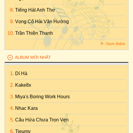
Tiếng Hát Anh Thơ
Vọng Cổ Hài Văn Hường
Trần Thiện Thanh
Xem thêm
ALBUM MỚI NHẤT
Dí Hà
Kake8x
Miya's Boring Work Hours
Nhac Kara
Câu Hứa Chưa Trọn Vẹn
Tieumy