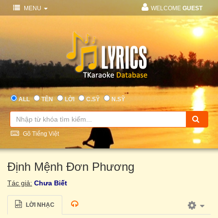
MENU
WELCOME
GUEST
ALL
TÊN
LỜI
C.SỸ
N.SỸ
Gõ Tiếng Việt
Định Mệnh Đơn Phương
Tác giả:
Chưa Biết
LỜI NHẠC