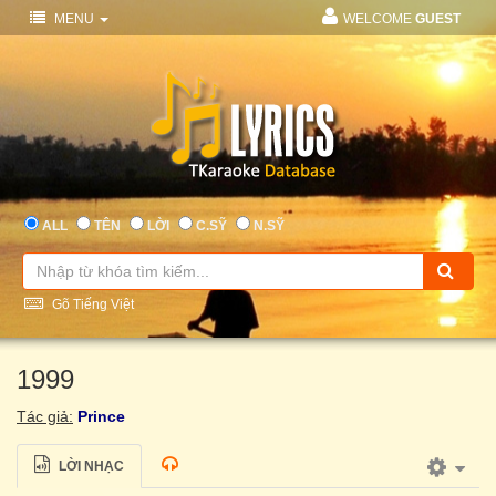
MENU
WELCOME
GUEST
ALL
TÊN
LỜI
C.SỸ
N.SỸ
Gõ Tiếng Việt
1999
Tác giả:
Prince
LỜI NHẠC