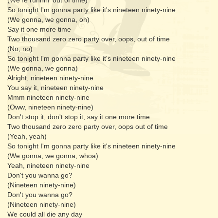
(We're runnin' out of time)
So tonight I'm gonna party like it's nineteen ninety-nine
(We gonna, we gonna, oh)
Say it one more time
Two thousand zero zero party over, oops, out of time
(No, no)
So tonight I'm gonna party like it's nineteen ninety-nine
(We gonna, we gonna)
Alright, nineteen ninety-nine
You say it, nineteen ninety-nine
Mmm nineteen ninety-nine
(Oww, nineteen ninety-nine)
Don't stop it, don't stop it, say it one more time
Two thousand zero zero party over, oops out of time
(Yeah, yeah)
So tonight I'm gonna party like it's nineteen ninety-nine
(We gonna, we gonna, whoa)
Yeah, nineteen ninety-nine
Don't you wanna go?
(Nineteen ninety-nine)
Don't you wanna go?
(Nineteen ninety-nine)
We could all die any day