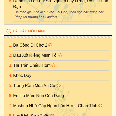
Danh Ca Lệ Thu: Sự Nghiệp Lẫy Lừng, Đời Tư Lận
Đận
Bà theo gia đình di cư vào Sài Gòn, theo học bậc trung học
Pháp tại trường Les Lauriers...
BÀI HÁT MỚI ĐĂNG
Bà Còng Đi Chợ 2
Đau Xót Riêng Mình Tôi
Thị Trấn Chiều Hôm
Khóc Đấy
Trăng Rằm Mùa An Cư
Em Là Mầm Non Của Đảng
Mashup Nhớ Gấp Ngàn Lần Hơn - Chân Tình
Lục Bình Đơn Thân