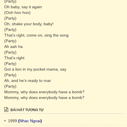
(Party)
Oh baby, say it again
(Ooh hoo hoo)
(Party)
Oh, shake your body, baby!
(Party)
That's right, come on, sing the song
(Party)
Ah aah ha
(Party)
That's right
(Party)
Got a lion in my pocket mama, say
(Party)
Ah, and he's ready to roar
(Party)
Mommy, why does everybody have a bomb?
Mommy, why does everybody have a bomb?
BÀI HÁT TƯƠNG TỰ
• 1999
(
Nhạc Ngoại
)