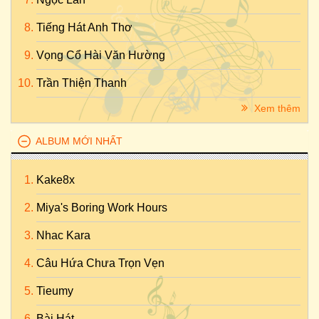
Tiếng Hát Anh Thơ
Vọng Cổ Hài Văn Hường
Trần Thiện Thanh
Xem thêm
ALBUM MỚI NHẤT
Kake8x
Miya's Boring Work Hours
Nhac Kara
Câu Hứa Chưa Trọn Vẹn
Tieumy
Bài Hát