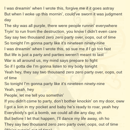
I was dreamin' when I wrote this, forgive me if it goes astray
But when I woke up this mornin', could've sworn it was judgment
day
The sky was all purple, there were people runnin' everywhere
Tryin' to run from the destruction, you know I didn't even care
Say say two thousand zero zero party over, oops, out of time
So tonight I'm gonna party like it's nineteen ninety-nine
I was dreamin' when I wrote this, so sue me if I go too fast
But life is just a party and parties weren't meant to last
War is all around us, my mind says prepare to fight
So if I gotta die I'm gonna listen to my body tonight
Yeah hey, they say two thousand zero zero party over, oops, out
of time
So tonight I'm gonna party like it's nineteen ninety-nine
Yeah, yeah, hey
People, let me tell you somethin'
If you didn't come to party, don't bother knockin' on my door, oww
I got a lion in my pocket and baby he's ready to roar, yeah hey
Everybody's got a bomb, we could all die any day, oh
But before I let that happen, I'll dance my life away, oh ho
They say two thousand zero zero party over, oops, out of time