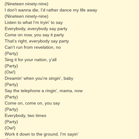
(Nineteen ninety-nine)
I don't wanna die, I'd rather dance my life away
(Nineteen ninety-nine)
Listen to what I'm tryin' to say
Everybody, everybody say party
Come on now, you say it party
That's right, everybody say party
Can't run from revelation, no
(Party)
Sing it for your nation, y'all
(Party)
(Ow!)
Dreamin' when you're singin', baby
(Party)
Say the telephone a ringin', mama, now
(Party)
Come on, come on, you say
(Party)
Everybody, two times
(Party)
(Ow!)
Work it down to the ground, I'm sayin'