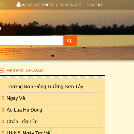
WELCOME
GUEST
|
ĐĂNG NHẬP
|
ĐĂNG KÝ
M
MP3 MỚI UPLOAD
Trường Sơn Đông Trường Sơn Tây
Ngày Về
Áo Lụa Hà Đông
Chân Trời Tím
Hà Nội Ngày Trở Về