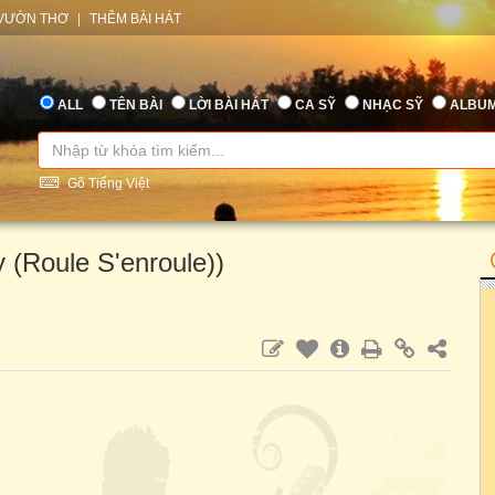
VƯỜN THƠ
|
THÊM BÀI HÁT
ALL
TÊN BÀI
LỜI BÀI HÁT
CA SỸ
NHẠC SỸ
ALBU
Gõ Tiếng Việt
(Roule S'enroule))