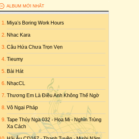
ALBUM MỚI NHẤT
Miya's Boring Work Hours
Nhac Kara
Câu Hứa Chưa Trọn Vẹn
Tieumy
Bài Hát
NhạcCL
Thương Em Là Điều Anh Không Thể Ngờ
Vô Ngại Pháp
Tape Thúy Nga 032 - Họa Mi - Nghìn Trùng
Xa Cách
Hải Âu CD167 - Thanh Tuyền - Mười Năm