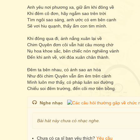
Anh yêu nơi phương xa, giữ ấm khi đông về
Khi đêm cô đơn, hãy ngắm sao trên trời
Tìm ngôi sao sáng, anh ước có em bên cạnh
Sẽ vơi hiu quạnh, thấy ấm con tim mình.
Khi đông qua đi, ánh nắng xuân lại về
Chim Quyên đơn côi vẫn hát câu mong chờ
Nụ hoa khoe sắc, bên chiếc nón nghiêng vành
Đến khi anh về, với đóa xuân chân thành.
Đêm ta bên nhau, có ánh sao an hòa
Như đôi chim Quyên vẫn ấm êm trên cành
Mình luôn mơ thấy, có pháp luân soi đường
Chiếu soi đêm trường, đến cõi mơ tiên bồng.
Nghe nhạc
Bài hát này chưa có nhạc nghe.
Chưa có ca sĩ bạn yêu thích?
Yêu cầu