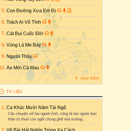
Con Đường Xưa Em Đi
Trách Ai Vô Tình
Cát Bụi Cuộc Đời
Vùng Lá Me Bay
Người Thầy
Áo Mới Cà Mau
Xem thêm
TƯ LIỆU
Ca Khúc Mười Năm Tái Ngộ
Câu chuyện về hai người lính, cũng là hai người bạn
thân từ thuở còn ngồi chung ghế nhà trường...
Về Bài Hát Nghìn Trùng Xa Cách