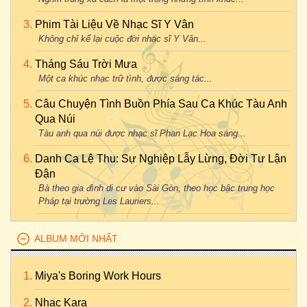
Phim Tài Liệu Về Nhạc Sĩ Y Vân
Không chỉ kể lại cuộc đời nhạc sĩ Y Vân...
Tháng Sáu Trời Mưa
Một ca khúc nhạc trữ tình, được sáng tác...
Câu Chuyện Tình Buồn Phía Sau Ca Khúc Tàu Anh
Qua Núi
Tàu anh qua núi được nhạc sĩ Phan Lạc Hoa sáng...
Danh Ca Lệ Thu: Sự Nghiệp Lẫy Lừng, Đời Tư Lận
Đận
Bà theo gia đình di cư vào Sài Gòn, theo học bậc trung học
Pháp tại trường Les Lauriers...
ALBUM MỚI NHẤT
Miya's Boring Work Hours
Nhac Kara