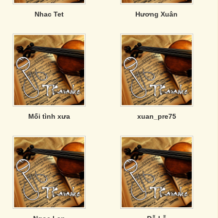
Nhac Tet
Hương Xuân
Mối tình xưa
xuan_pre75