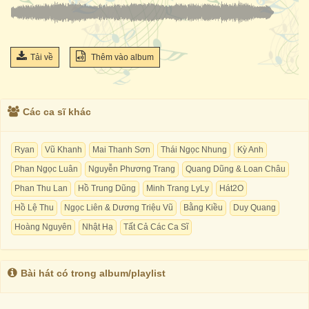
Tải về
Thêm vào album
Các ca sĩ khác
Ryan
Vũ Khanh
Mai Thanh Sơn
Thái Ngọc Nhung
Kỳ Anh
Phan Ngọc Luân
Nguyễn Phương Trang
Quang Dũng & Loan Châu
Phan Thu Lan
Hồ Trung Dũng
Minh Trang LyLy
Hát2O
Hồ Lệ Thu
Ngọc Liên & Dương Triệu Vũ
Bằng Kiều
Duy Quang
Hoàng Nguyên
Nhật Hạ
Tất Cả Các Ca Sĩ
Bài hát có trong album/playlist