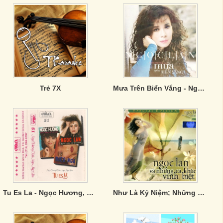
Trẻ 7X
Mưa Trên Biển Vắng - Ngọc Lan
Tu Es La - Ngọc Hương, Ngọc Lan, Kiều Nga
Như Là Kỷ Niệm; Những Ca Khúc Vĩnh Biệt CD2