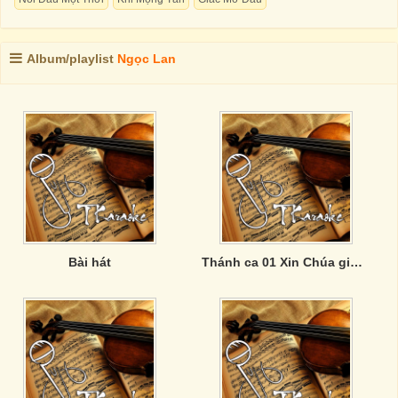
Album/playlist
Ngọc Lan
Bài hát
Thánh ca 01 Xin Chúa giữ gìn con