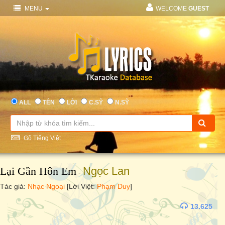
MENU
WELCOME
GUEST
ALL
TÊN
LỜI
C.SỸ
N.SỸ
Gõ Tiếng Việt
Lại Gần Hôn Em
Ngọc Lan
-
Tác giả:
Nhạc Ngoại
[Lời Việt:
Phạm Duy
]
13.625