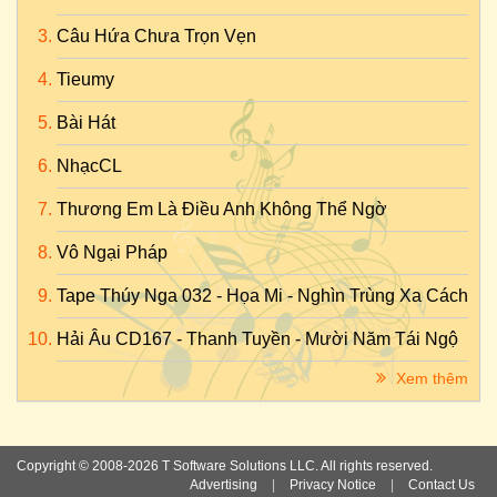
Câu Hứa Chưa Trọn Vẹn
Tieumy
Bài Hát
NhạcCL
Thương Em Là Điều Anh Không Thể Ngờ
Vô Ngại Pháp
Tape Thúy Nga 032 - Họa Mi - Nghìn Trùng Xa Cách
Hải Âu CD167 - Thanh Tuyền - Mười Năm Tái Ngộ
Xem thêm
Copyright © 2008-2026 T Software Solutions LLC. All rights reserved.
Advertising
|
Privacy Notice
|
Contact Us