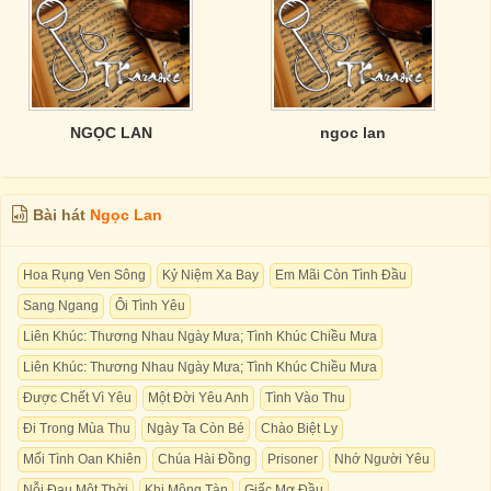
NGỌC LAN
ngoc lan
Bài hát
Ngọc Lan
Hoa Rụng Ven Sông
Kỷ Niệm Xa Bay
Em Mãi Còn Tình Đầu
Sang Ngang
Ôi Tình Yêu
Liên Khúc: Thương Nhau Ngày Mưa; Tình Khúc Chiều Mưa
Liên Khúc: Thương Nhau Ngày Mưa; Tình Khúc Chiều Mưa
Được Chết Vì Yêu
Một Đời Yêu Anh
Tình Vào Thu
Đi Trong Mùa Thu
Ngày Ta Còn Bé
Chào Biệt Ly
Mối Tình Oan Khiên
Chúa Hài Đồng
Prisoner
Nhớ Người Yêu
Nỗi Đau Một Thời
Khi Mộng Tàn
Giấc Mơ Đầu