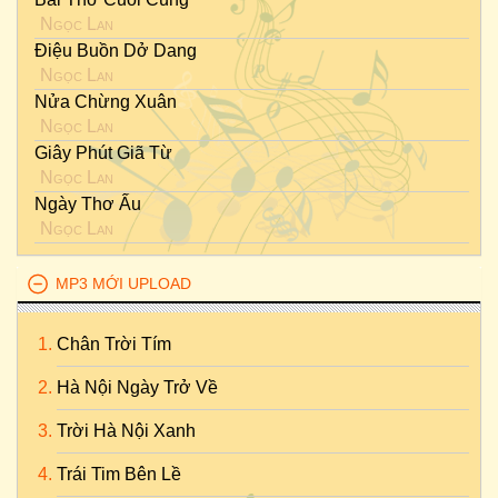
Ngọc Lan
Điệu Buồn Dở Dang
Ngọc Lan
Nửa Chừng Xuân
Ngọc Lan
Giây Phút Giã Từ
Ngọc Lan
Ngày Thơ Ấu
Ngọc Lan
MP3 MỚI UPLOAD
Chân Trời Tím
Hà Nội Ngày Trở Về
Trời Hà Nội Xanh
Trái Tim Bên Lề