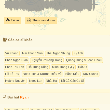
Tải về
Thêm vào album
Các ca sĩ khác
Vũ Khanh
Mai Thanh Sơn
Thái Ngọc Nhung
Kỳ Anh
Phan Ngọc Luân
Nguyễn Phương Trang
Quang Dũng & Loan Châu
Phan Thu Lan
Hồ Trung Dũng
Minh Trang LyLy
Hát2O
Hồ Lệ Thu
Ngọc Liên & Dương Triệu Vũ
Bằng Kiều
Duy Quang
Hoàng Nguyên
Ngọc Lan
Nhật Hạ
Tất Cả Các Ca Sĩ
Bài hát
Ryan