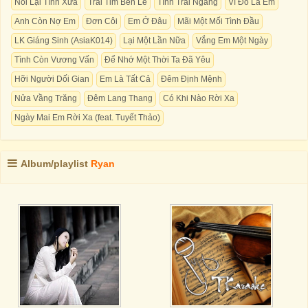
Nối Lại Tình Xưa
Trái Tim Bên Lề
Tình Trái Ngang
Vì Đó Là Em
Anh Còn Nợ Em
Đơn Côi
Em Ở Đâu
Mãi Một Mối Tình Đầu
LK Giáng Sinh (AsiaK014)
Lại Một Lần Nữa
Vắng Em Một Ngày
Tình Còn Vương Vấn
Để Nhớ Một Thời Ta Đã Yêu
Hỡi Người Dối Gian
Em Là Tất Cả
Đêm Định Mệnh
Nửa Vầng Trăng
Đêm Lang Thang
Có Khi Nào Rời Xa
Ngày Mai Em Rời Xa (feat. Tuyết Thảo)
Album/playlist
Ryan