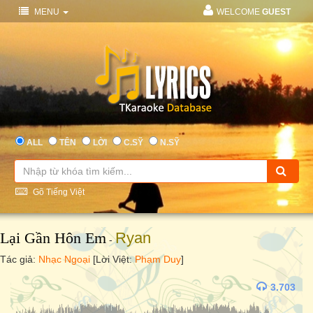
MENU
WELCOME
GUEST
ALL
TÊN
LỜI
C.SỸ
N.SỸ
Gõ Tiếng Việt
Lại Gần Hôn Em
Ryan
-
Tác giả:
Nhạc Ngoại
[Lời Việt:
Phạm Duy
]
3.703