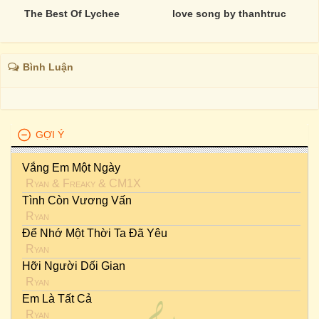
The Best Of Lychee
love song by thanhtruc
Bình Luận
GỢI Ý
Vắng Em Một Ngày
Ryan
&
Freaky
&
CM1X
Tình Còn Vương Vấn
Ryan
Để Nhớ Một Thời Ta Đã Yêu
Ryan
Hỡi Người Dối Gian
Ryan
Em Là Tất Cả
Ryan