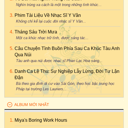
Nghìn trùng xa cách là một trong những tình khúc...
Phim Tài Liệu Về Nhạc Sĩ Y Vân
Không chỉ kể lại cuộc đời nhạc sĩ Y Vân...
Tháng Sáu Trời Mưa
Một ca khúc nhạc trữ tình, được sáng tác...
Câu Chuyện Tình Buồn Phía Sau Ca Khúc Tàu Anh
Qua Núi
Tàu anh qua núi được nhạc sĩ Phan Lạc Hoa sáng...
Danh Ca Lệ Thu: Sự Nghiệp Lẫy Lừng, Đời Tư Lận
Đận
Bà theo gia đình di cư vào Sài Gòn, theo học bậc trung học
Pháp tại trường Les Lauriers...
ALBUM MỚI NHẤT
Miya's Boring Work Hours