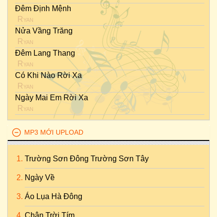
Đêm Định Mệnh
Ryan
Nửa Vầng Trăng
Ryan
Đêm Lang Thang
Ryan
Có Khi Nào Rời Xa
Ryan
Ngày Mai Em Rời Xa
Ryan
MP3 MỚI UPLOAD
Trường Sơn Đông Trường Sơn Tây
Ngày Về
Áo Lụa Hà Đông
Chân Trời Tím