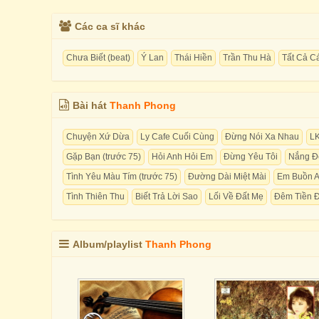
Các ca sĩ khác
Chưa Biết (beat)
Ý Lan
Thái Hiền
Trần Thu Hà
Tất Cả C
Bài hát
Thanh Phong
Chuyện Xứ Dừa
Ly Cafe Cuối Cùng
Đừng Nói Xa Nhau
L
Gặp Bạn (trước 75)
Hỏi Anh Hỏi Em
Đừng Yêu Tôi
Nắng Đ
Tình Yêu Màu Tím (trước 75)
Đường Dài Miệt Mài
Em Buồn A
Tình Thiên Thu
Biết Trả Lời Sao
Lối Về Đất Mẹ
Đêm Tiền 
Album/playlist
Thanh Phong