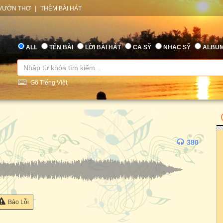
VƯỜN THƠ
|
THÊM BÀI HÁT
ALL
TÊN BÀI
LỜI BÀI HÁT
CA SỸ
NHẠC SỸ
ALBU
Gõ Tiếng Việt
380
Báo Lỗi