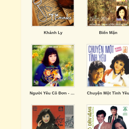
Khánh Ly
Biển Mặn
Người Yêu Cô Đơn - Hương Lan
Chuyện Một Tình Yê