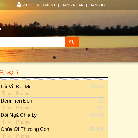
WELCOME
GUEST
|
ĐĂNG NHẬP
|
ĐĂNG KÝ
M
GỢI Ý
Lối Về Đất Mẹ
648
Thanh Phong
Đêm Tiền Đồn
Thanh Phong
1.016
Đôi Ngả Chia Ly
530
Thanh Phong
Chúa Ơi Thương Con
420
Thanh Phong