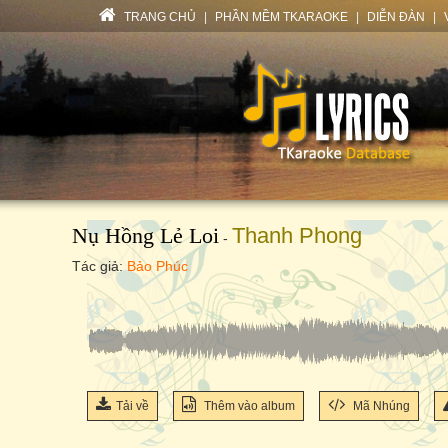
TRANG CHỦ
|
PHẦN MỀM TKARAOKE
|
DIỄN ĐÀN
|
Nụ Hồng Lẻ Loi
Thanh Phong
-
Tác giả:
Bảo Phúc
Tải về
Thêm vào album
Mã Nhúng