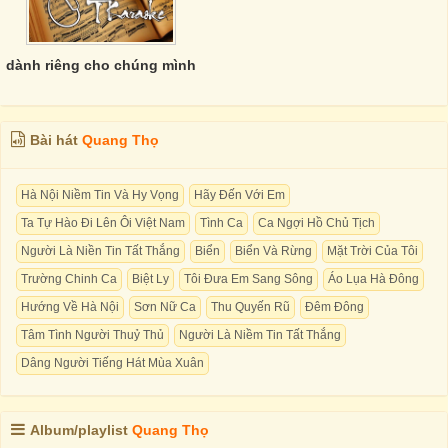
dành riêng cho chúng mình
Bài hát
Quang Thọ
Hà Nội Niềm Tin Và Hy Vọng
Hãy Đến Với Em
Ta Tự Hào Đi Lên Ôi Việt Nam
Tình Ca
Ca Ngợi Hồ Chủ Tịch
Người Là Niền Tin Tất Thắng
Biển
Biển Và Rừng
Mặt Trời Của Tôi
Trường Chinh Ca
Biệt Ly
Tôi Đưa Em Sang Sông
Áo Lụa Hà Đông
Hướng Về Hà Nội
Sơn Nữ Ca
Thu Quyến Rũ
Đêm Đông
Tâm Tình Người Thuỷ Thủ
Người Là Niềm Tin Tất Thắng
Dâng Người Tiếng Hát Mùa Xuân
Album/playlist
Quang Thọ