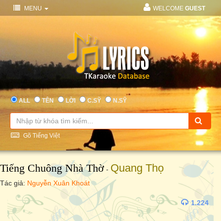
MENU
WELCOME
GUEST
ALL
TÊN
LỜI
C.SỸ
N.SỸ
Gõ Tiếng Việt
Tiếng Chuông Nhà Thờ
Quang Thọ
-
Tác giả:
Nguyễn Xuân Khoát
1.224