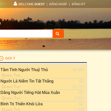
WELCOME
GUEST
|
ĐĂNG NHẬP
|
ĐĂNG KÝ
M
GỢI Ý
Tâm Tình Người Thuỷ Thủ
384
Quang Thọ
Người Là Niềm Tin Tất Thắng
Quang Thọ
11.771
Dâng Người Tiếng Hát Mùa Xuân
Quang Thọ
1.931
Bình Trị Thiên Khói Lửa
Quang Thọ
1.355