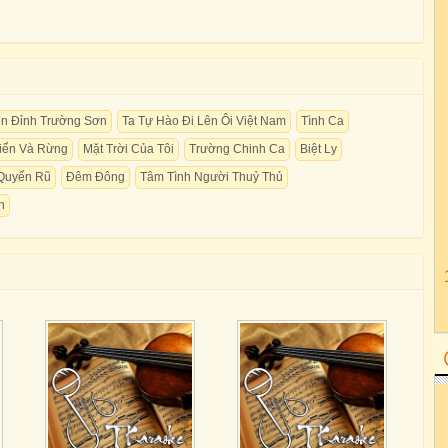
n Đỉnh Trường Sơn
Ta Tự Hào Đi Lên Ôi Việt Nam
Tình Ca
iển Và Rừng
Mặt Trời Của Tôi
Trường Chinh Ca
Biệt Ly
Quyến Rũ
Đêm Đông
Tâm Tình Người Thuỷ Thủ
n