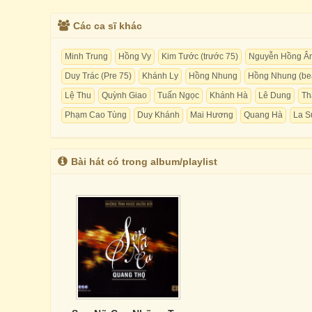
Các ca sĩ khác
Minh Trung
Hồng Vy
Kim Tước (trước 75)
Nguyễn Hồng Â
Duy Trác (Pre 75)
Khánh Ly
Hồng Nhung
Hồng Nhung (be
Lệ Thu
Quỳnh Giao
Tuấn Ngọc
Khánh Hà
Lê Dung
Th
Phạm Cao Tùng
Duy Khánh
Mai Hương
Quang Hà
La 
Bài hát có trong album/playlist