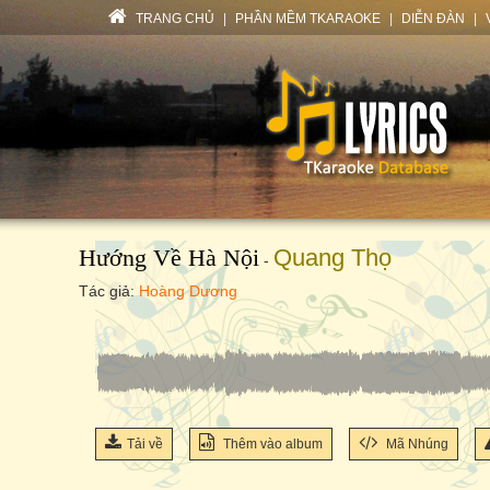
TRANG CHỦ
|
PHẦN MỀM TKARAOKE
|
DIỄN ĐÀN
|
Hướng Về Hà Nội
Quang Thọ
-
Tác giả:
Hoàng Dương
Tải về
Thêm vào album
Mã Nhúng