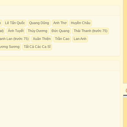
n
Lê Tấn Quốc
Quang Dũng
Anh Thơ
Huyền Châu
at)
Ánh Tuyết
Thùy Dương
Đức Quang
Thái Thanh (trước 75)
anh Lan (trước 75)
Xuân Thiện
Trần Cao
Lan Anh
Sương Sương
Tất Cả Các Ca Sĩ