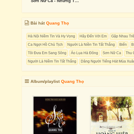
Sơn Nữ Ca - Những Tình Khúc Muôn Đời
Bài hát
Quang Thọ
Hà Nội Niềm Tin Và Hy Vọng
Hãy Đến Với Em
Gặp Nhau Trê
Ca Ngợi Hồ Chủ Tịch
Người Là Niền Tin Tất Thắng
Biển
B
Tôi Đưa Em Sang Sông
Áo Lụa Hà Đông
Sơn Nữ Ca
Thu 
Người Là Niềm Tin Tất Thắng
Dâng Người Tiếng Hát Mùa Xuâ
Album/playlist
Quang Thọ