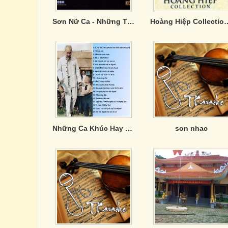
Sơn Nữ Ca - Những Tình Khúc Muôn Đời
Hoàng Hiệp Collect
Những Ca Khúc Hay Nhất Về Bác Hồ Kính Yêu
son nhac