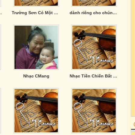
ion: Duyên Quê
Trường Sơn Có Một Thời Như Thế
dành riêng cho chúng mình
Nhạc CMang
Nhạc Tiền Chiến Bất Hủ