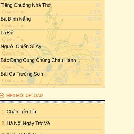
Tiếng Chuông Nhà Thờ
Quang Thọ
1.226
Ba Đình Nắng
745
Quang Thọ
Lá Đỏ
Quang Thọ
1.820
Người Chiến Sĩ Ấy
Quang Thọ
1.300
Bác Đang Cùng Chúng Cháu Hành Quân
Quang Thọ
18.630
Bài Ca Trường Sơn
Quang Thọ
1.615
MP3 MỚI UPLOAD
Chân Trời Tím
Hà Nội Ngày Trở Về