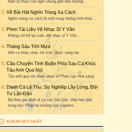
thân từ thuở còn ngồi chung ghế nhà trường...
Về Bài Hát Nghìn Trùng Xa Cách
Nghìn trùng xa cách là một trong những tình khúc...
Phim Tài Liệu Về Nhạc Sĩ Y Vân
Không chỉ kể lại cuộc đời nhạc sĩ Y Vân...
Tháng Sáu Trời Mưa
Một ca khúc nhạc trữ tình, được sáng tác...
Câu Chuyện Tình Buồn Phía Sau Ca Khúc
Tàu Anh Qua Núi
Tàu anh qua núi được nhạc sĩ Phan Lạc Hoa sáng...
Danh Ca Lệ Thu: Sự Nghiệp Lẫy Lừng, Đời
Tư Lận Đận
Bà theo gia đình di cư vào Sài Gòn, theo học bậc
trung học Pháp tại trường Les Lauriers...
ALBUM MỚI NHẤT