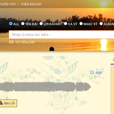
VƯỜN THƠ
|
THÊM BÀI HÁT
ALL
TÊN BÀI
LỜI BÀI HÁT
CA SỸ
NHẠC SỸ
ALBU
Gõ Tiếng Việt
466
Báo Lỗi