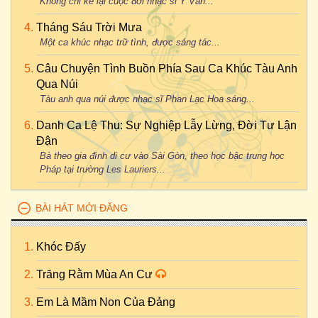
Không chỉ kể lại cuộc đời nhạc sĩ Y Vân...
Tháng Sáu Trời Mưa
Một ca khúc nhạc trữ tình, được sáng tác...
Câu Chuyện Tình Buồn Phía Sau Ca Khúc Tàu Anh
Qua Núi
Tàu anh qua núi được nhạc sĩ Phan Lạc Hoa sáng...
Danh Ca Lệ Thu: Sự Nghiệp Lẫy Lừng, Đời Tư Lận
Đận
Bà theo gia đình di cư vào Sài Gòn, theo học bậc trung học
Pháp tại trường Les Lauriers...
BÀI HÁT MỚI ĐĂNG
Khóc Đấy
Trăng Rằm Mùa An Cư
Em Là Mầm Non Của Đảng