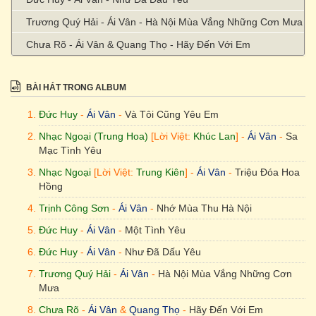
Trương Quý Hải - Ái Vân - Hà Nội Mùa Vắng Những Cơn Mưa
Chưa Rõ - Ái Vân & Quang Thọ - Hãy Đến Với Em
Đức Huy - Ái Vân - Người Tình Trăm Năm
BÀI HÁT TRONG ALBUM
Đức Huy
-
Ái Vân
-
Và Tôi Cũng Yêu Em
Nhạc Ngoại (Trung Hoa)
[Lời Việt:
Khúc Lan
] -
Ái Vân
-
Sa
Mạc Tình Yêu
Nhạc Ngoại
[Lời Việt:
Trung Kiên
] -
Ái Vân
-
Triệu Đóa Hoa
Hồng
Trịnh Công Sơn
-
Ái Vân
-
Nhớ Mùa Thu Hà Nội
Đức Huy
-
Ái Vân
-
Một Tình Yêu
Đức Huy
-
Ái Vân
-
Như Đã Dấu Yêu
Trương Quý Hải
-
Ái Vân
-
Hà Nội Mùa Vắng Những Cơn
Mưa
Chưa Rõ
-
Ái Vân
&
Quang Thọ
-
Hãy Đến Với Em