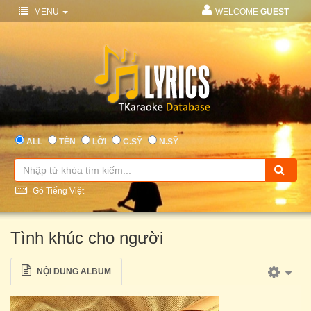
MENU
WELCOME
GUEST
ALL
TÊN
LỜI
C.SỸ
N.SỸ
Gõ Tiếng Việt
Tình khúc cho người
NỘI DUNG ALBUM