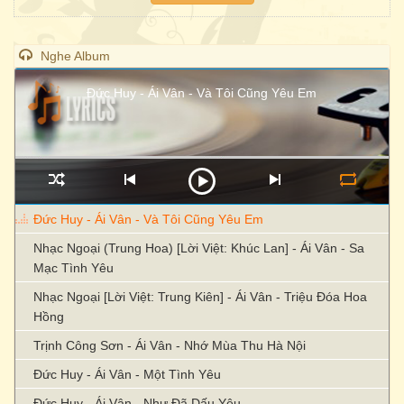
Nghe Album
Đức Huy - Ái Vân - Và Tôi Cũng Yêu Em
Đức Huy - Ái Vân - Và Tôi Cũng Yêu Em
Nhạc Ngoại (Trung Hoa) [Lời Việt: Khúc Lan] - Ái Vân - Sa
Mạc Tình Yêu
Nhạc Ngoại [Lời Việt: Trung Kiên] - Ái Vân - Triệu Đóa Hoa
Hồng
Trịnh Công Sơn - Ái Vân - Nhớ Mùa Thu Hà Nội
Đức Huy - Ái Vân - Một Tình Yêu
Đức Huy - Ái Vân - Như Đã Dấu Yêu