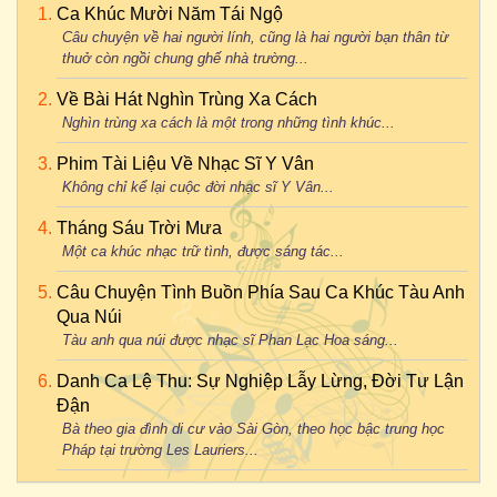
Ca Khúc Mười Năm Tái Ngộ
Câu chuyện về hai người lính, cũng là hai người bạn thân từ
thuở còn ngồi chung ghế nhà trường...
Về Bài Hát Nghìn Trùng Xa Cách
Nghìn trùng xa cách là một trong những tình khúc...
Phim Tài Liệu Về Nhạc Sĩ Y Vân
Không chỉ kể lại cuộc đời nhạc sĩ Y Vân...
Tháng Sáu Trời Mưa
Một ca khúc nhạc trữ tình, được sáng tác...
Câu Chuyện Tình Buồn Phía Sau Ca Khúc Tàu Anh
Qua Núi
Tàu anh qua núi được nhạc sĩ Phan Lạc Hoa sáng...
Danh Ca Lệ Thu: Sự Nghiệp Lẫy Lừng, Đời Tư Lận
Đận
Bà theo gia đình di cư vào Sài Gòn, theo học bậc trung học
Pháp tại trường Les Lauriers...