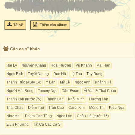
Tải về
Thêm vào album
Các ca sĩ khác
Hải Lý
Nguyên Khang
Hoài Hương
Vũ Khanh
Mai Hân
Ngọc Bích
Tuyết Nhung
Don Hồ
Lệ Thu
Thy Dung
Thanh Trúc (ASIA 14)
Ý Lan
Mỹ Lệ
Ngọc Anh
Khánh Hà
Người Hát Rong
Tommy Ngô
Tâm Đoan
Ái Vân & Thái Châu
Thanh Lan (trước 75)
Thanh Lan
Khôi Minh
Hương Lan
Thái Châu
Diễm Thu
Trần Cao
Carol Kim
Mộng Thi
Kiều Nga
Như Mai
Phạm Cao Tùng
Ngọc Lan
Châu Hà (trước 75)
Elvis Phương
Tất Cả Các Ca Sĩ