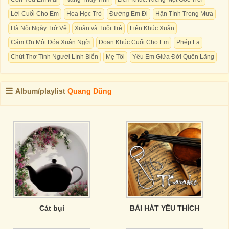
Lời Cuối Cho Em
Hoa Học Trò
Đường Em Đi
Hận Tình Trong Mưa
Hà Nội Ngày Trở Về
Xuân và Tuổi Trẻ
Liên Khúc Xuân
Cám Ơn Một Đóa Xuân Ngời
Đoạn Khúc Cuối Cho Em
Phép Lạ
Chút Thơ Tình Người Lính Biển
Mẹ Tôi
Yêu Em Giữa Đời Quên Lãng
Album/playlist
Quang Dũng
Cát bụi
BÀI HÁT YÊU THÍCH