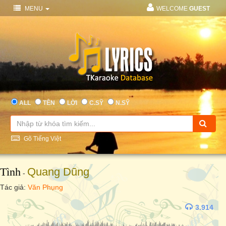
MENU
WELCOME
GUEST
ALL
TÊN
LỜI
C.SỸ
N.SỸ
Gõ Tiếng Việt
Tình
Quang Dũng
-
Tác giả:
Văn Phụng
3.914