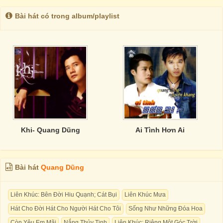
Bài hát có trong album/playlist
Khi- Quang Dũng
Ai Tình Hơn Ai
Bài hát
Quang Dũng
Liên Khúc: Bên Đời Hiu Quạnh; Cát Bụi
Liên Khúc Mưa
Hát Cho Đời Hát Cho Người Hát Cho Tôi
Sống Như Những Đóa Hoa
Còn Yêu Em Mãi
Nắng Thủy Tinh
Liên Khúc: Riêng Một Góc Trời