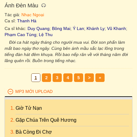
Ánh Đèn Màu
Tác giả:
Nhạc Ngoại
Ca sĩ:
Thanh Hà
Ca sĩ khác:
Duy Quang
;
Bông Mai
;
Ý Lan
;
Khánh Ly
;
Vũ Khanh
;
Phạm Cao Tùng
;
Lệ Thu
Đời ca hát ngày tháng cho người mua vui. Đời son phấn làm
mất bao ngày thơ ngây. Cùng bên ánh mầu sắc lạc lõng trong
tiếng đàn hát đêm khuya. Rồi bao nếp răn về với tháng năm đời
lãng quên rồi. Buồn trong tiếng nhạc.
1
2
3
4
5
>
»
MP3 MỚI UPLOAD
Giờ Tử Nạn
Gặp Chúa Trên Quê Hương
Bà Còng Đi Chợ