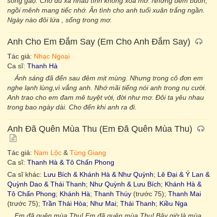
sóng gàọ. Cho dù xa nhau tình không xóa mờ. Những đêm buồn,
ngồi mênh mang tiếc nhớ. Ân tình cho anh tuổi xuân trắng ngần.
Ngày nào đôi lứa , sống trong mơ.
Anh Cho Em Đắm Say (Em Cho Anh Đắm Say)
Tác giả:
Nhạc Ngoại
Ca sĩ:
Thanh Hà
Ánh sáng đã đến sau đêm mịt mùng. Nhưng trong cô đơn em
nghe lạnh lùng,vì vắng anh. Nhớ mãi tiếng nói anh trong nụ cười.
Anh trao cho em đam mê tuyệt vời, đời như mơ. Đôi ta yêu nhau
trong bao ngày dài. Cho đến khi anh ra đi.
Anh Đã Quên Mùa Thu (Em Đã Quên Mùa Thu)
Tác giả:
Nam Lộc
&
Tùng Giang
Ca sĩ:
Thanh Hà & Tô Chấn Phong
Ca sĩ khác:
Lưu Bích & Khánh Hà & Như Quỳnh
;
Lê Đại & Ý Lan &
Quỳnh Dao & Thái Thanh
;
Như Quỳnh & Lưu Bích
;
Khánh Hà &
Tô Chấn Phong
;
Khánh Hà
;
Thanh Thúy
(trước 75);
Thanh Mai
(trước 75);
Trần Thái Hòa
;
Như Mai
;
Thái Thanh
;
Kiều Nga
Em đã quên mùa Thu! Em đã quên mùa Thu! Bây giờ là mùa