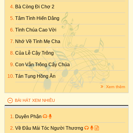
Bà Còng Đi Chợ 2
Tâm Tình Hiến Dâng
Tình Chúa Cao Vời
Nhớ Về Tình Mẹ Cha
Của Lễ Cậy Trông
Con Vẫn Trông Cậy Chúa
Tán Tụng Hồng Ân
Xem thêm
BÀI HÁT XEM NHIỀU
Duyên Phận
Về Đâu Mái Tóc Người Thương