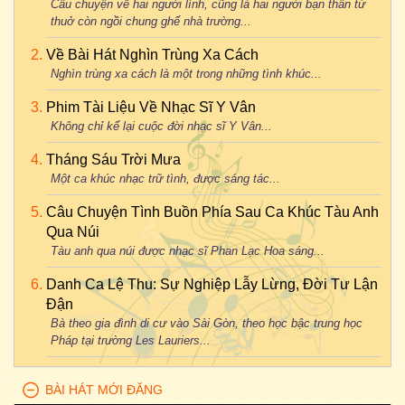
Câu chuyện về hai người lính, cũng là hai người bạn thân từ
thuở còn ngồi chung ghế nhà trường...
Về Bài Hát Nghìn Trùng Xa Cách
Nghìn trùng xa cách là một trong những tình khúc...
Phim Tài Liệu Về Nhạc Sĩ Y Vân
Không chỉ kể lại cuộc đời nhạc sĩ Y Vân...
Tháng Sáu Trời Mưa
Một ca khúc nhạc trữ tình, được sáng tác...
Câu Chuyện Tình Buồn Phía Sau Ca Khúc Tàu Anh
Qua Núi
Tàu anh qua núi được nhạc sĩ Phan Lạc Hoa sáng...
Danh Ca Lệ Thu: Sự Nghiệp Lẫy Lừng, Đời Tư Lận
Đận
Bà theo gia đình di cư vào Sài Gòn, theo học bậc trung học
Pháp tại trường Les Lauriers...
BÀI HÁT MỚI ĐĂNG