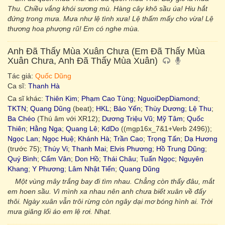
Thu. Chiều vắng khói sương mù. Hàng cây khô sầu úa! Hiu hắt
đứng trong mưa. Mưa như lệ tình xưa! Lệ thấm mấy cho vừa! Lệ
thương hoa phượng rũ! Em có nghe mùa.
Anh Đã Thấy Mùa Xuân Chưa (Em Đã Thấy Mùa
Xuân Chưa, Anh Đã Thấy Mùa Xuân)
Tác giả:
Quốc Dũng
Ca sĩ:
Thanh Hà
Ca sĩ khác:
Thiên Kim
;
Phạm Cao Tùng
;
NguoiDepDiamond
;
TKTN
;
Quang Dũng
(beat);
HKL
;
Bảo Yến
;
Thùy Dương
;
Lệ Thu
;
Ba Chéo
(Thú âm với XR12);
Dương Triệu Vũ
;
Mỹ Tâm
;
Quốc
Thiên
;
Hằng Nga
;
Quang Lê
;
KdDo
((mgp16x_7&1+Verb 2496));
Ngọc Lan
;
Ngọc Huệ
;
Khánh Hà
;
Trần Cao
;
Trọng Tấn
;
Dạ Hương
(trước 75);
Thúy Vi
;
Thanh Mai
;
Elvis Phương
;
Hồ Trung Dũng
;
Quý Bình
;
Cẩm Vân
;
Don Hồ
;
Thái Châu
;
Tuấn Ngọc
;
Nguyên
Khang
;
Y Phương
;
Lâm Nhật Tiến
;
Quang Dũng
Một vùng mây trắng bay đi tìm nhau. Chẳng còn thấy đâu, mắt
em hoen sầu. Vì mình xa nhau nên anh chưa biết xuân về đấy
thôi. Ngày xuân vẫn trôi rừng còn ngây dại mơ bóng hình ai. Trời
mưa giăng lối áo em lệ rơi. Nhạt.