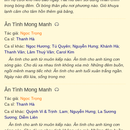
trong bóng đêm. Ôi bóng thân yêu nơi phương nào. Gió khuya
lạnh căm cho tâm hồn thêm giá băng,
Ân Tình Mong Manh
Tác giả:
Ngọc Trọng
Ca sĩ:
Thanh Hà
Ca sĩ khác:
Ngọc Hương
;
Tú Quyên
;
Nguyễn Hưng
;
Khánh Hà
;
Thanh Vân
;
Lâm Thuý Vân
;
Carol Kim
Ân tình cho anh từ muôn kiếp nào. Ân tình cho anh từng cơn
sóng gào. Cho dù xa nhau tình không xóa mờ. Những đêm buồn,
ngồi mênh mang tiếc nhớ. Ân tình cho anh tuổi xuân trắng ngần.
Ngày nào đôi lứa, sống trong mơ.
Ân Tình Mong Manh
Tác giả:
Ngọc Trọng
Ca sĩ:
Thanh Hà
Ca sĩ khác:
Quỳnh Vi & Trịnh :Lam
;
Nguyễn Hưng
;
La Sương
Sương
;
Diễm Liên
Ân tình cho anh từ muôn kiếp nào. Ân tình cho anh từng cơn