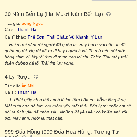
20 Năm Bến Lạ (Hai Mươi Năm Bến Lạ)
Tác giả:
Song Ngọc
Ca sĩ:
Thanh Hà
Ca sĩ khác:
Thế Sơn
;
Thái Châu
;
Vũ Khanh
;
Ý Lan
Hai mươi năm rồi người đã quên ta. Hay hai mươi năm ta đã
quên người. Người đã ra đi hay người ở lại. Ta mù nẻo đời một
bóng chim di. Người ở ta đi mình còn lại chi. Thiên Thu mây trôi
thiên đường đá lỡ. Trái tim lưu vong.
4 Ly Rượu
Tác giả:
Ân Nhi
Ca sĩ:
Thanh Hà
1. Phút giây nhìn thấy anh là lúc tâm hồn em bỗng lâng lâng.
Môi cười anh sẽ làm em mềm yếu mất thôi. Bốn ly thì chắc em sẽ
nói ra tình yêu đã chôn sâu. Những lời yêu liệu có khiến anh rối
bời. Này anh, ngồi lại thật gần.
999 Đóa Hồng (999 Đóa Hoa Hồng, Tương Tư