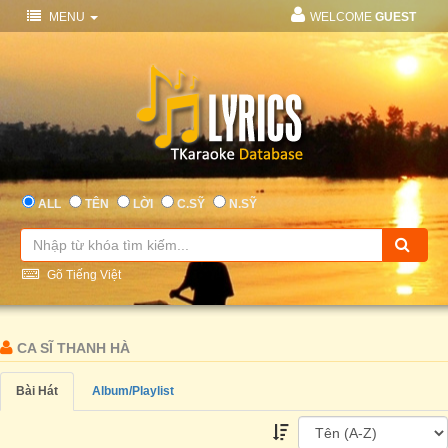
MENU
WELCOME
GUEST
ALL
TÊN
LỜI
C.SỸ
N.SỸ
Gõ Tiếng Việt
CA SĨ THANH HÀ
Bài Hát
Album/Playlist