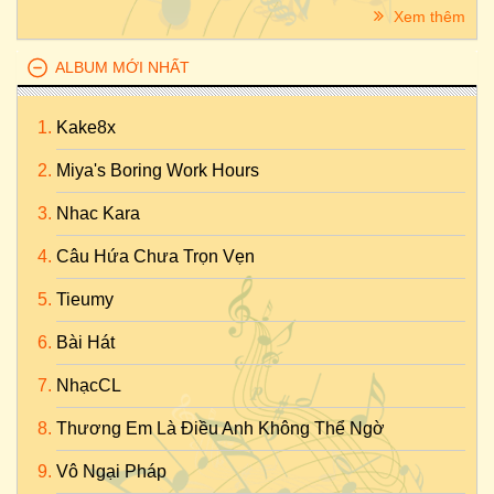
Xem thêm
ALBUM MỚI NHẤT
Kake8x
Miya's Boring Work Hours
Nhac Kara
Câu Hứa Chưa Trọn Vẹn
Tieumy
Bài Hát
NhạcCL
Thương Em Là Điều Anh Không Thể Ngờ
Vô Ngại Pháp