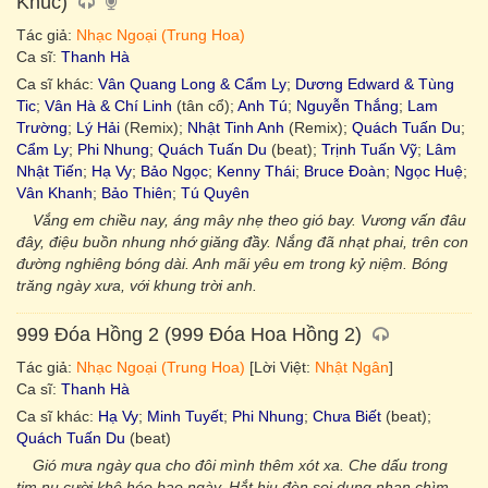
Khúc)
Tác giả:
Nhạc Ngoại (Trung Hoa)
Ca sĩ:
Thanh Hà
Ca sĩ khác:
Vân Quang Long & Cẩm Ly
;
Dương Edward & Tùng
Tic
;
Vân Hà & Chí Linh
(tân cổ);
Anh Tú
;
Nguyễn Thắng
;
Lam
Trường
;
Lý Hải
(Remix);
Nhật Tinh Anh
(Remix);
Quách Tuấn Du
;
Cẩm Ly
;
Phi Nhung
;
Quách Tuấn Du
(beat);
Trịnh Tuấn Vỹ
;
Lâm
Nhật Tiến
;
Hạ Vy
;
Bảo Ngọc
;
Kenny Thái
;
Bruce Đoàn
;
Ngọc Huệ
;
Vân Khanh
;
Bảo Thiên
;
Tú Quyên
Vắng em chiều nay, áng mây nhẹ theo gió bay. Vương vấn đâu
đây, điệu buồn nhung nhớ giăng đầy. Nắng đã nhạt phai, trên con
đường nghiêng bóng dài. Anh mãi yêu em trong kỷ niệm. Bóng
trăng ngày xưa, với khung trời anh.
999 Đóa Hồng 2 (999 Đóa Hoa Hồng 2)
Tác giả:
Nhạc Ngoại (Trung Hoa)
[Lời Việt:
Nhật Ngân
]
Ca sĩ:
Thanh Hà
Ca sĩ khác:
Hạ Vy
;
Minh Tuyết
;
Phi Nhung
;
Chưa Biết
(beat);
Quách Tuấn Du
(beat)
Gió mưa ngày qua cho đôi mình thêm xót xa. Che dấu trong
tim nụ cười khô héo bao ngày. Hắt hiu đèn soi dung nhan chìm