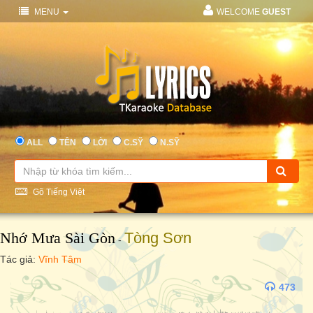
MENU
WELCOME
GUEST
ALL
TÊN
LỜI
C.SỸ
N.SỸ
Gõ Tiếng Việt
Nhớ Mưa Sài Gòn
Tòng Sơn
-
Tác giả:
Vĩnh Tâm
473