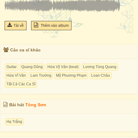
Tải về
Thêm vào album
Các ca sĩ khác
Guitar
Quang Dũng
Hứa Vỹ Văn (beat)
Lương Tùng Quang
Hứa Vĩ Văn
Lam Trường
Mỹ Phương Phạm
Loan Châu
Tất Cả Các Ca Sĩ
Bài hát
Tòng Sơn
Hạ Trắng