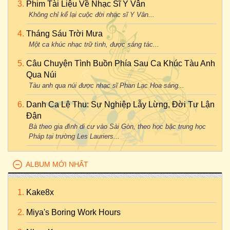
Phim Tài Liệu Về Nhạc Sĩ Y Vân
Không chỉ kể lại cuộc đời nhạc sĩ Y Vân...
Tháng Sáu Trời Mưa
Một ca khúc nhạc trữ tình, được sáng tác...
Câu Chuyện Tình Buồn Phía Sau Ca Khúc Tàu Anh
Qua Núi
Tàu anh qua núi được nhạc sĩ Phan Lạc Hoa sáng...
Danh Ca Lệ Thu: Sự Nghiệp Lẫy Lừng, Đời Tư Lận
Đận
Bà theo gia đình di cư vào Sài Gòn, theo học bậc trung học
Pháp tại trường Les Lauriers...
ALBUM MỚI NHẤT
Kake8x
Miya's Boring Work Hours