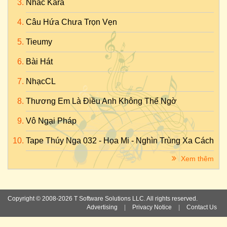
Nhac Kara
Câu Hứa Chưa Trọn Vẹn
Tieumy
Bài Hát
NhạcCL
Thương Em Là Điều Anh Không Thể Ngờ
Vô Ngại Pháp
Tape Thúy Nga 032 - Họa Mi - Nghìn Trùng Xa Cách
Xem thêm
Copyright © 2008-2026 T Software Solutions LLC. All rights reserved.
Advertising
|
Privacy Notice
|
Contact Us