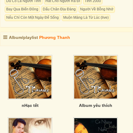
Dù Có Là Người Tình
Hát Cho Người Ra Đi
Tình 2000
Bay Qua Biển Đông
Dấu Chân Địa Đàng
Người Về Bỗng Nhớ
Nếu Chỉ Còn Một Ngày Để Sống
Muộn Màng Là Từ Lúc (live)
Album/playlist
Phương Thanh
nHạc tết
Album yêu thích