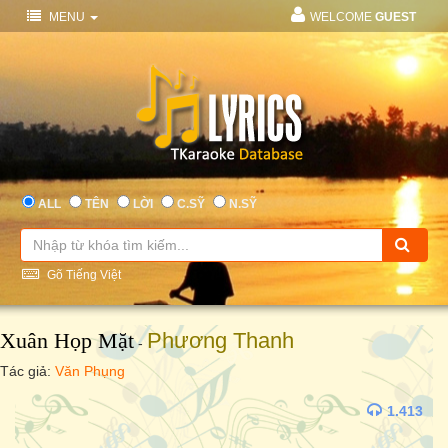
MENU
WELCOME
GUEST
ALL
TÊN
LỜI
C.SỸ
N.SỸ
Gõ Tiếng Việt
Xuân Họp Mặt
Phương Thanh
-
Tác giả:
Văn Phụng
1.413