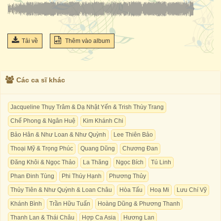
Tải về
Thêm vào album
Các ca sĩ khác
Jacqueline Thụy Trâm & Dạ Nhật Yến & Trish Thùy Trang
Chế Phong & Ngân Huệ
Kim Khánh Chi
Bảo Hân & Như Loan & Như Quỳnh
Lee Thiên Bảo
Thoại Mỹ & Trọng Phúc
Quang Dũng
Chương Đan
Đăng Khôi & Ngọc Thảo
La Thăng
Ngọc Bích
Tú Linh
Phan Đinh Tùng
Phi Thúy Hạnh
Phương Thủy
Thủy Tiên & Như Quỳnh & Loan Châu
Hòa Tấu
Hoạ Mi
Lưu Chí Vỹ
Khánh Bình
Trần Hữu Tuấn
Hoàng Dũng & Phương Thanh
Thanh Lan & Thái Châu
Hợp Ca Asia
Hương Lan