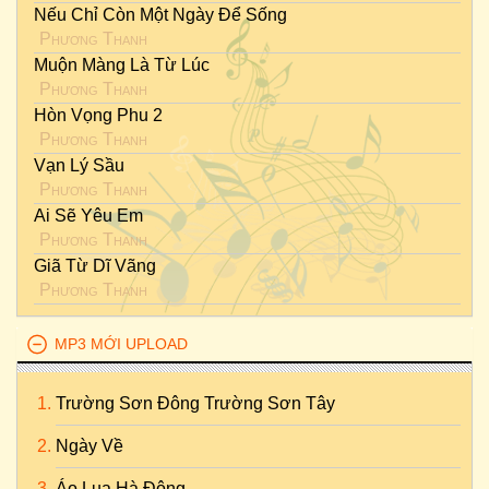
Nếu Chỉ Còn Một Ngày Để Sống
Phương Thanh
Muộn Màng Là Từ Lúc
Phương Thanh
Hòn Vọng Phu 2
Phương Thanh
Vạn Lý Sầu
Phương Thanh
Ai Sẽ Yêu Em
Phương Thanh
Giã Từ Dĩ Vãng
Phương Thanh
MP3 MỚI UPLOAD
Trường Sơn Đông Trường Sơn Tây
Ngày Về
Áo Lụa Hà Đông