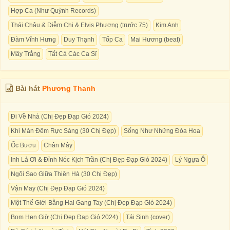
Hợp Ca (Như Quỳnh Records)
Thái Châu & Diễm Chi & Elvis Phương (trước 75)
Kim Anh
Đàm Vĩnh Hưng
Duy Thạnh
Tốp Ca
Mai Hương (beat)
Mây Trắng
Tất Cả Các Ca Sĩ
Bài hát
Phương Thanh
Đi Về Nhà (Chị Đẹp Đạp Gió 2024)
Khi Màn Đêm Rực Sáng (30 Chị Đẹp)
Sống Như Những Đóa Hoa
Ốc Bươu
Chân Mây
Inh Lả Ơi & Đỉnh Nóc Kịch Trần (Chị Đẹp Đạp Gió 2024)
Lý Ngựa Ô
Ngôi Sao Giữa Thiên Hà (30 Chị Đẹp)
Vận May (Chị Đẹp Đạp Gió 2024)
Một Thế Giới Bằng Hai Gang Tay (Chị Đẹp Đạp Gió 2024)
Bom Hẹn Giờ (Chị Đẹp Đạp Gió 2024)
Tái Sinh (cover)