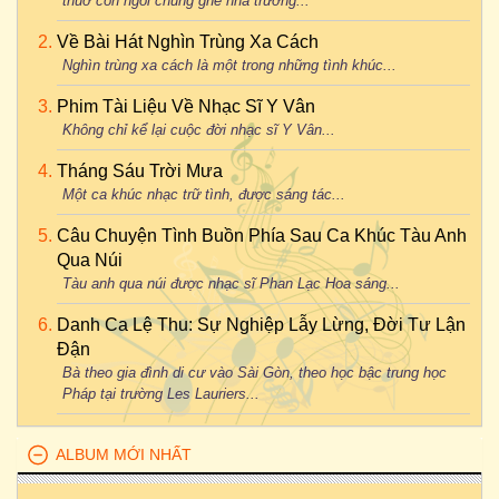
thuở còn ngồi chung ghế nhà trường...
Về Bài Hát Nghìn Trùng Xa Cách
Nghìn trùng xa cách là một trong những tình khúc...
Phim Tài Liệu Về Nhạc Sĩ Y Vân
Không chỉ kể lại cuộc đời nhạc sĩ Y Vân...
Tháng Sáu Trời Mưa
Một ca khúc nhạc trữ tình, được sáng tác...
Câu Chuyện Tình Buồn Phía Sau Ca Khúc Tàu Anh
Qua Núi
Tàu anh qua núi được nhạc sĩ Phan Lạc Hoa sáng...
Danh Ca Lệ Thu: Sự Nghiệp Lẫy Lừng, Đời Tư Lận
Đận
Bà theo gia đình di cư vào Sài Gòn, theo học bậc trung học
Pháp tại trường Les Lauriers...
ALBUM MỚI NHẤT