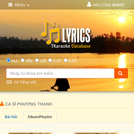
MENU
WELCOME
GUEST
ALL
TÊN
LỜI
C.SỸ
N.SỸ
Gõ Tiếng Việt
CA SĨ PHƯƠNG THANH
Bài Hát
Album/Playlist