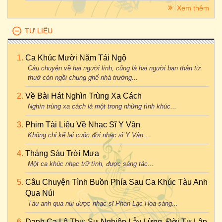
Xem thêm
TƯ LIỆU
Ca Khúc Mười Năm Tái Ngộ
Câu chuyện về hai người lính, cũng là hai người bạn thân từ
thuở còn ngồi chung ghế nhà trường...
Về Bài Hát Nghìn Trùng Xa Cách
Nghìn trùng xa cách là một trong những tình khúc...
Phim Tài Liệu Về Nhạc Sĩ Y Vân
Không chỉ kể lại cuộc đời nhạc sĩ Y Vân...
Tháng Sáu Trời Mưa
Một ca khúc nhạc trữ tình, được sáng tác...
Câu Chuyện Tình Buồn Phía Sau Ca Khúc Tàu Anh
Qua Núi
Tàu anh qua núi được nhạc sĩ Phan Lạc Hoa sáng...
Danh Ca Lệ Thu: Sự Nghiệp Lẫy Lừng, Đời Tư Lận