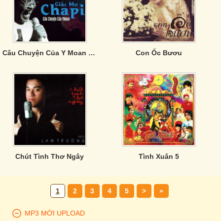
Câu Chuyện Của Y Moan - Giấc Mơ Chapi
Con Ốc Bươu
Chút Tình Thơ Ngây
Tình Xuân 5
1
2
3
4
5
>
»
MP3 MỚI UPLOAD