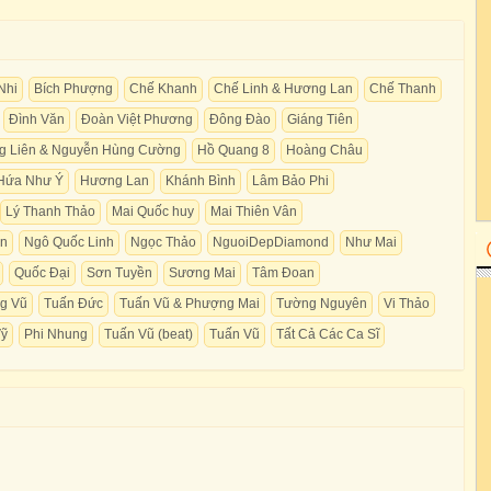
Nhi
Bích Phượng
Chế Khanh
Chế Linh & Hương Lan
Chế Thanh
Đình Văn
Đoàn Việt Phương
Đông Đào
Giáng Tiên
g Liên & Nguyễn Hùng Cường
Hồ Quang 8
Hoàng Châu
Hứa Như Ý
Hương Lan
Khánh Bình
Lâm Bảo Phi
Lý Thanh Thảo
Mai Quốc huy
Mai Thiên Vân
ền
Ngô Quốc Linh
Ngọc Thảo
NguoiDepDiamond
Như Mai
Quốc Đại
Sơn Tuyền
Sương Mai
Tâm Đoan
g Vũ
Tuấn Đức
Tuấn Vũ & Phượng Mai
Tường Nguyên
Vi Thảo
Vỹ
Phi Nhung
Tuấn Vũ (beat)
Tuấn Vũ
Tất Cả Các Ca Sĩ