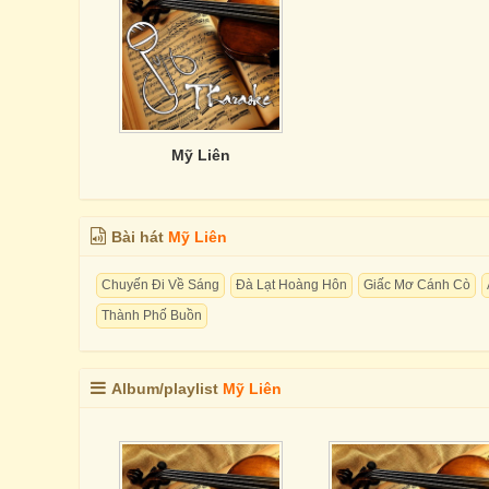
Mỹ Liên
Bài hát
Mỹ Liên
Chuyến Đi Về Sáng
Đà Lạt Hoàng Hôn
Giấc Mơ Cánh Cò
Thành Phố Buồn
Album/playlist
Mỹ Liên