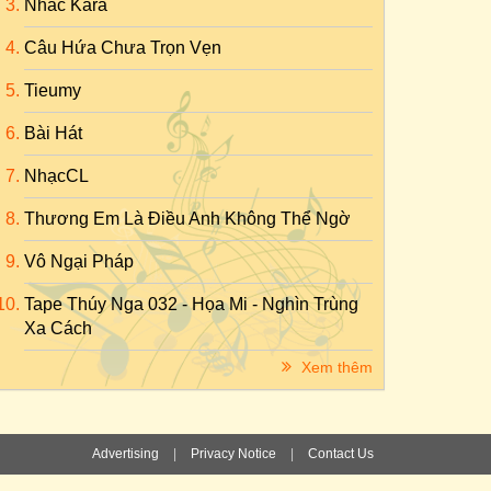
Nhac Kara
Câu Hứa Chưa Trọn Vẹn
Tieumy
Bài Hát
NhạcCL
Thương Em Là Điều Anh Không Thể Ngờ
Vô Ngại Pháp
Tape Thúy Nga 032 - Họa Mi - Nghìn Trùng
Xa Cách
Xem thêm
Advertising
|
Privacy Notice
|
Contact Us