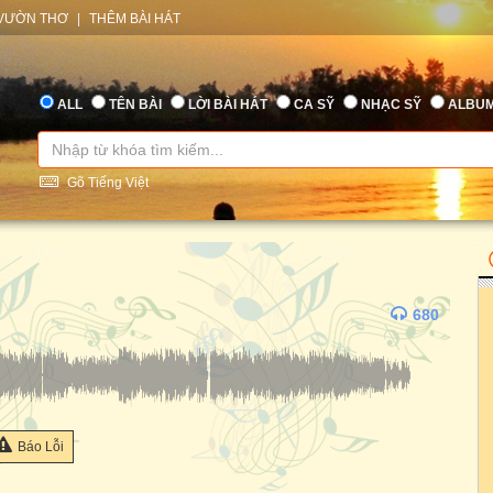
VƯỜN THƠ
|
THÊM BÀI HÁT
ALL
TÊN BÀI
LỜI BÀI HÁT
CA SỸ
NHẠC SỸ
ALBU
Gõ Tiếng Việt
680
Báo Lỗi