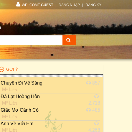
WELCOME
GUEST
|
ĐĂNG NHẬP
|
ĐĂNG KÝ
M
GỢI Ý
Chuyến Đi Về Sáng
857
Mỹ Liên
Đà Lạt Hoàng Hôn
Mỹ Liên
2.718
Giấc Mơ Cánh Cò
485
Mỹ Liên
Anh Về Với Em
Mỹ Liên
4.268