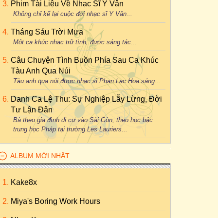
Phim Tài Liệu Về Nhạc Sĩ Y Vân
Không chỉ kể lại cuộc đời nhạc sĩ Y Vân...
Tháng Sáu Trời Mưa
Một ca khúc nhạc trữ tình, được sáng tác...
Câu Chuyện Tình Buồn Phía Sau Ca Khúc
Tàu Anh Qua Núi
Tàu anh qua núi được nhạc sĩ Phan Lạc Hoa sáng...
Danh Ca Lệ Thu: Sự Nghiệp Lẫy Lừng, Đời
Tư Lận Đận
Bà theo gia đình di cư vào Sài Gòn, theo học bậc
trung học Pháp tại trường Les Lauriers...
ALBUM MỚI NHẤT
Kake8x
Miya's Boring Work Hours