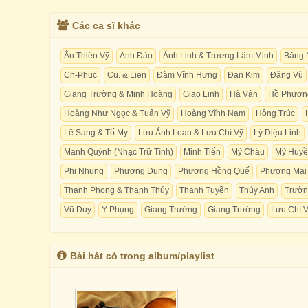
Các ca sĩ khác
Ân Thiên Vỹ
Anh Đào
Ánh Linh & Trương Lâm Minh
Băng 
Ch-Phuc
Cu. & Lien
Đàm Vĩnh Hưng
Đan Kim
Đăng Vũ
Giang Trường & Minh Hoàng
Giao Linh
Hà Vân
Hồ Phươn
Hoàng Như Ngọc & Tuấn Vỹ
Hoàng Vĩnh Nam
Hồng Trúc
Lê Sang & Tố My
Lưu Ánh Loan & Lưu Chí Vỹ
Lý Diệu Linh
Manh Quỳnh (Nhạc Trữ Tình)
Minh Tiến
Mỹ Châu
Mỹ Huy
Phi Nhung
Phương Dung
Phương Hồng Quế
Phượng Mai
Thanh Phong & Thanh Thúy
Thanh Tuyền
Thúy Anh
Trườn
Vũ Duy
Y Phụng
Giang Trường
Giang Trường
Lưu Chí 
Bài hát có trong album/playlist