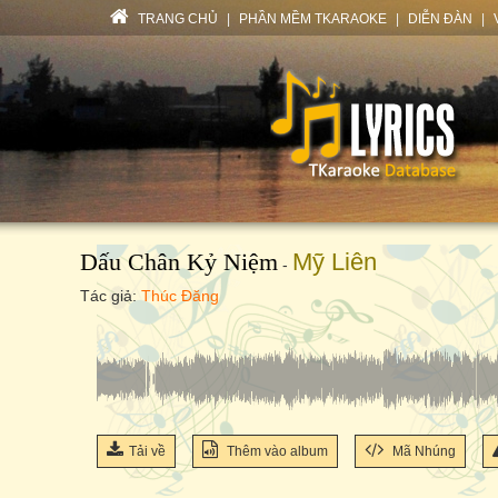
TRANG CHỦ
|
PHẦN MỀM TKARAOKE
|
DIỄN ĐÀN
|
Dấu Chân Kỷ Niệm
Mỹ Liên
-
Tác giả:
Thúc Đăng
Tải về
Thêm vào album
Mã Nhúng