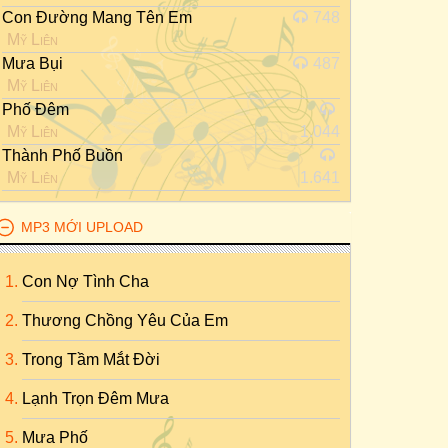
Con Đường Mang Tên Em
748
Mỹ Liên
Mưa Bụi
487
Mỹ Liên
Phố Đêm
Mỹ Liên
1.044
Thành Phố Buồn
Mỹ Liên
1.641
MP3 MỚI UPLOAD
Con Nợ Tình Cha
Thương Chồng Yêu Của Em
Trong Tầm Mắt Đời
Lạnh Trọn Đêm Mưa
Mưa Phố