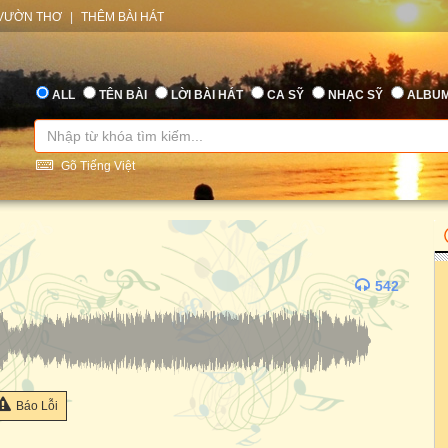
VƯỜN THƠ
|
THÊM BÀI HÁT
ALL
TÊN BÀI
LỜI BÀI HÁT
CA SỸ
NHẠC SỸ
ALBU
Gõ Tiếng Việt
542
Báo Lỗi