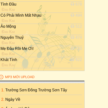
Tình Đầu
678
Đan Kim
Có Phải Mình Mất Nhau
494
Đan Kim
Ảo Mộng
512
Đan Kim
Nguyên Thuỷ
474
Đan Kim
Mẹ Đâu Rồi Mẹ Ơi!
720
Đan Kim
Khát Tình
622
Đan Kim
MP3 MỚI UPLOAD
Trường Sơn Đông Trường Sơn Tây
Ngày Về