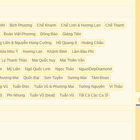
Nhi
Bích Phượng
Chế Khanh
Chế Linh & Hương Lan
Chế Thanh
Đoàn Việt Phương
Đông Đào
Giáng Tiên
g Liên & Nguyễn Hùng Cường
Hồ Quang 8
Hoàng Châu
Hứa Như Ý
Hương Lan
Khánh Bình
Lâm Bảo Phi
Lý Thanh Thảo
Mai Quốc huy
Mai Thiên Vân
ền
Mỹ Liên
Ngô Quốc Linh
Ngọc Thảo
NguoiDepDiamond
hượng Mai
Quốc Đại
Sơn Tuyền
Sương Mai
Tâm Đoan
g Vũ
Tuấn Đức
Tuấn Vũ & Phượng Mai
Tường Nguyên
Vi Thảo
Vỹ
Phi Nhung
Tuấn Vũ (beat)
Tuấn Vũ
Tất Cả Các Ca Sĩ