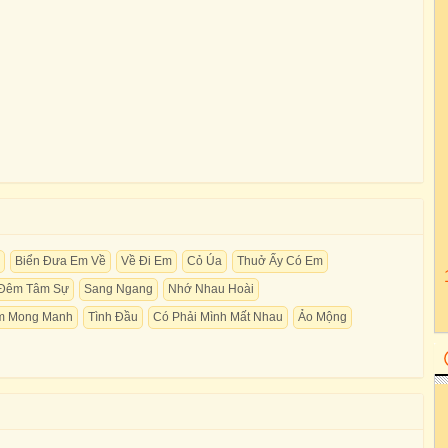
Biển Đưa Em Về
Về Đi Em
Cỏ Úa
Thuở Ấy Có Em
Đêm Tâm Sự
Sang Ngang
Nhớ Nhau Hoài
im Mong Manh
Tình Đầu
Có Phải Mình Mất Nhau
Ảo Mộng