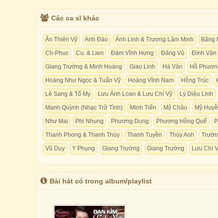
Các ca sĩ khác
Ân Thiên Vỹ
Anh Đào
Ánh Linh & Trương Lâm Minh
Băng 
Ch-Phuc
Cu. & Lien
Đàm Vĩnh Hưng
Đăng Vũ
Đình Văn
Giang Trường & Minh Hoàng
Giao Linh
Hà Vân
Hồ Phươn
Hoàng Như Ngọc & Tuấn Vỹ
Hoàng Vĩnh Nam
Hồng Trúc
Lê Sang & Tố My
Lưu Ánh Loan & Lưu Chí Vỹ
Lý Diệu Linh
Manh Quỳnh (Nhạc Trữ Tình)
Minh Tiến
Mỹ Châu
Mỹ Huy
Như Mai
Phi Nhung
Phương Dung
Phương Hồng Quế
P
Thanh Phong & Thanh Thúy
Thanh Tuyền
Thúy Anh
Trườn
Vũ Duy
Y Phụng
Giang Trường
Giang Trường
Lưu Chí 
Bài hát có trong album/playlist