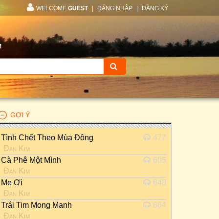
WELCOME
GUEST
|
ĐĂNG NHẬP
|
ĐĂNG KÝ
M
GỢI Ý
Tình Chết Theo Mùa Đông
477
Đan Kim
Cà Phê Một Mình
605
Đan Kim
Mẹ Ơi
643
Đan Kim
Trái Tim Mong Manh
664
Đan Kim