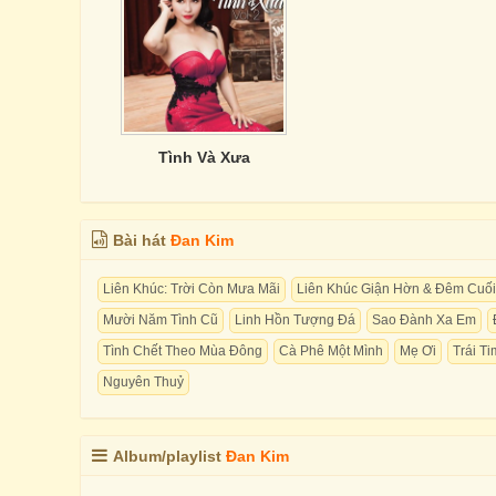
Tình Và Xưa
Bài hát
Đan Kim
Liên Khúc: Trời Còn Mưa Mãi
Liên Khúc Giận Hờn & Đêm Cuối
Mười Năm Tình Cũ
Linh Hồn Tượng Đá
Sao Đành Xa Em
Tình Chết Theo Mùa Đông
Cà Phê Một Mình
Mẹ Ơi
Trái T
Nguyên Thuỷ
Album/playlist
Đan Kim