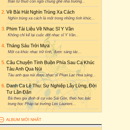
thân từ thuở còn ngồi chung ghế nhà trường...
Về Bài Hát Nghìn Trùng Xa Cách
Nghìn trùng xa cách là một trong những tình khúc...
Phim Tài Liệu Về Nhạc Sĩ Y Vân
Không chỉ kể lại cuộc đời nhạc sĩ Y Vân...
Tháng Sáu Trời Mưa
Một ca khúc nhạc trữ tình, được sáng tác...
Câu Chuyện Tình Buồn Phía Sau Ca Khúc
Tàu Anh Qua Núi
Tàu anh qua núi được nhạc sĩ Phan Lạc Hoa sáng...
Danh Ca Lệ Thu: Sự Nghiệp Lẫy Lừng, Đời
Tư Lận Đận
Bà theo gia đình di cư vào Sài Gòn, theo học bậc
trung học Pháp tại trường Les Lauriers...
ALBUM MỚI NHẤT