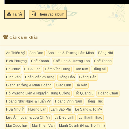
Tải về
Thêm vào album
Các ca sĩ khác
Ân Thiên Vỹ
Anh Đào
Ánh Linh & Trương Lâm Minh
Băng Nhi
Bích Phượng
Chế Khanh
Chế Linh & Hương Lan
Chế Thanh
Ch-Phuc
Cu. & Lien
Đàm Vĩnh Hưng
Đan Kim
Đăng Vũ
Đình Văn
Đoàn Việt Phương
Đông Đào
Giáng Tiên
Giang Trường & Minh Hoàng
Giao Linh
Hà Vân
Hồ Phương Liên & Nguyễn Hùng Cường
Hồ Quang 8
Hoàng Châu
Hoàng Như Ngọc & Tuấn Vỹ
Hoàng Vĩnh Nam
Hồng Trúc
Hứa Như Ý
Hương Lan
Lâm Bảo Phi
Lê Sang & Tố My
Lưu Ánh Loan & Lưu Chí Vỹ
Lý Diệu Linh
Lý Thanh Thảo
Mai Quốc huy
Mai Thiên Vân
Manh Quỳnh (Nhạc Trữ Tình)