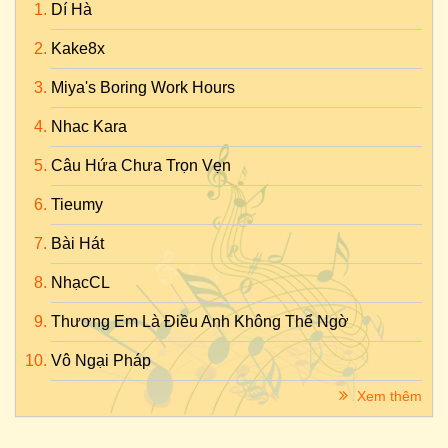
Dí Hà
Kake8x
Miya's Boring Work Hours
Nhac Kara
Câu Hứa Chưa Trọn Vẹn
Tieumy
Bài Hát
NhạcCL
Thương Em Là Điều Anh Không Thể Ngờ
Vô Ngại Pháp
Xem thêm