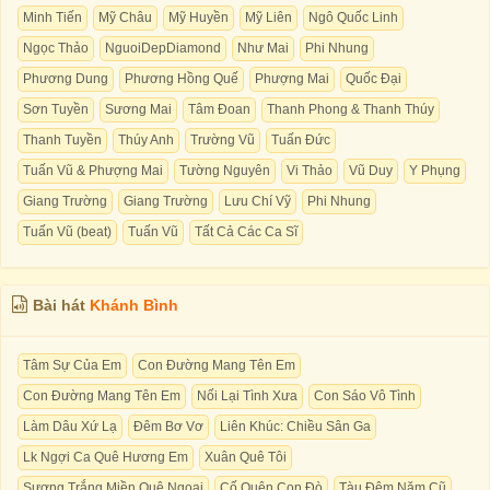
Minh Tiến
Mỹ Châu
Mỹ Huyền
Mỹ Liên
Ngô Quốc Linh
Ngọc Thảo
NguoiDepDiamond
Như Mai
Phi Nhung
Phương Dung
Phương Hồng Quế
Phượng Mai
Quốc Đại
Sơn Tuyền
Sương Mai
Tâm Đoan
Thanh Phong & Thanh Thúy
Thanh Tuyền
Thúy Anh
Trường Vũ
Tuấn Đức
Tuấn Vũ & Phượng Mai
Tường Nguyên
Vi Thảo
Vũ Duy
Y Phụng
Giang Trường
Giang Trường
Lưu Chí Vỹ
Phi Nhung
Tuấn Vũ (beat)
Tuấn Vũ
Tất Cả Các Ca Sĩ
Bài hát
Khánh Bình
Tâm Sự Của Em
Con Đường Mang Tên Em
Con Đường Mang Tên Em
Nối Lại Tình Xưa
Con Sáo Vô Tình
Làm Dâu Xứ Lạ
Đêm Bơ Vơ
Liên Khúc: Chiều Sân Ga
Lk Ngợi Ca Quê Hương Em
Xuân Quê Tôi
Sương Trắng Miền Quê Ngoại
Cố Quên Con Đò
Tàu Đêm Năm Cũ