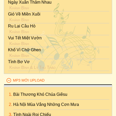
Ngày Xuân Thăm Nhau
Khánh Bình
Gió Về Miền Xuôi
Khánh Bình
Ru Lại Câu Hò
Khánh Bình
Vui Tết Miệt Vườn
Khánh Bình
Khổ Vì Chữ Ghen
Khánh Bình
Tình Bơ Vơ
Khánh Bình
&
Lý Thu Thảo
MP3 MỚI UPLOAD
Bài Thương Khó Chúa Giêsu
Hà Nội Mùa Vắng Những Cơn Mưa
Tình Ngài Rọi Chiếu