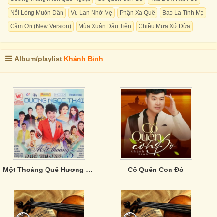
Nỗi Lòng Muôn Dân
Vu Lan Nhớ Mẹ
Phận Xa Quê
Bao La Tình Mẹ
Cảm Ơn (New Version)
Mùa Xuân Đầu Tiên
Chiều Mưa Xứ Dừa
Album/playlist
Khánh Bình
Một Thoáng Quê Hương 5- CD2
Cố Quên Con Đò