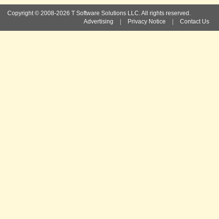
Copyright © 2008-2026 T Software Solutions LLC. All rights reserved.
Advertising
|
Privacy Notice
|
Contact Us