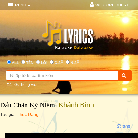
MENU
WELCOME
GUEST
ALL
TÊN
LỜI
C.SỸ
N.SỸ
Gõ Tiếng Việt
Dấu Chân Kỷ Niệm
Khánh Bình
-
Tác giả:
Thúc Đăng
800