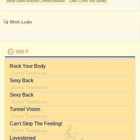
What Goes Around Comes Around
Like I Love You (beat)
Bình Luận
GỢI Ý
Rock Your Body
Justin Timberlake
Sexy Back
Justin Timberlake
Sexy Back
Justin Timberlake
Tunnel Vision
Justin Timberlake
Can't Stop The Feeling!
Justin Timberlake
Lovestoned