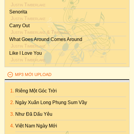
Justin Timberlake
Senorita
Justin Timberlake
Carry Out
Justin Timberlake
&
Timbaland
What Goes Around Comes Around
Justin Timberlake
Like I Love You
Justin Timberlake
MP3 MỚI UPLOAD
Riêng Một Góc Trời
Ngày Xuân Long Phụng Sum Vầy
Như Đã Dấu Yêu
Việt Nam Ngày Mới