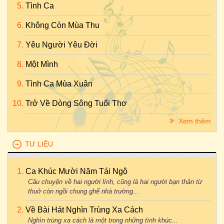
Tình Ca
Không Còn Mùa Thu
Yêu Người Yêu Đời
Một Mình
Tình Ca Mùa Xuân
Trở Về Dòng Sông Tuổi Thơ
Xem thêm
TƯ LIỆU
Ca Khúc Mười Năm Tái Ngộ
Câu chuyện về hai người lính, cũng là hai người bạn thân từ
thuở còn ngồi chung ghế nhà trường...
Về Bài Hát Nghìn Trùng Xa Cách
Nghìn trùng xa cách là một trong những tình khúc...