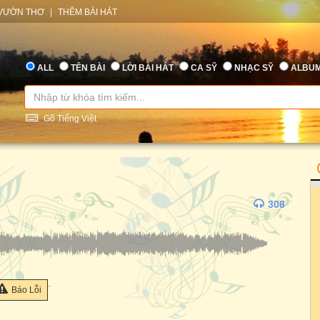
VƯỜN THƠ
|
THÊM BÀI HÁT
ALL
TÊN BÀI
LỜI BÀI HÁT
CA SỸ
NHẠC SỸ
ALBU
Gõ Tiếng Việt
308
Báo Lỗi