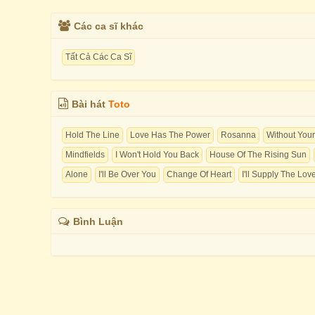
Các ca sĩ khác
Tất Cả Các Ca Sĩ
Bài hát
Toto
Hold The Line
Love Has The Power
Rosanna
Without You
Mindfields
I Won't Hold You Back
House Of The Rising Sun
Alone
I'll Be Over You
Change Of Heart
I'll Supply The Lov
Bình Luận