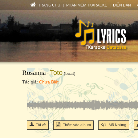
TRANG CHỦ
|
PHẦN MỀM TKARAOKE
|
DIỄN ĐÀN
|
Rosanna
Toto
-
(beat)
Tác giả:
Chưa Biết
Tải về
Thêm vào album
Mã Nhúng