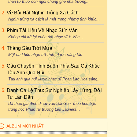
thân từ thuở còn ngồi chung ghế nhà trường...
Về Bài Hát Nghìn Trùng Xa Cách
Nghìn trùng xa cách là một trong những tình khúc...
Phim Tài Liệu Về Nhạc Sĩ Y Vân
Không chỉ kể lại cuộc đời nhạc sĩ Y Vân...
Tháng Sáu Trời Mưa
Một ca khúc nhạc trữ tình, được sáng tác...
Câu Chuyện Tình Buồn Phía Sau Ca Khúc
Tàu Anh Qua Núi
Tàu anh qua núi được nhạc sĩ Phan Lạc Hoa sáng...
Danh Ca Lệ Thu: Sự Nghiệp Lẫy Lừng, Đời
Tư Lận Đận
Bà theo gia đình di cư vào Sài Gòn, theo học bậc
trung học Pháp tại trường Les Lauriers...
ALBUM MỚI NHẤT