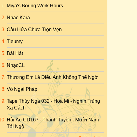
Miya's Boring Work Hours
Nhac Kara
Câu Hứa Chưa Trọn Vẹn
Tieumy
Bài Hát
NhạcCL
Thương Em Là Điều Anh Không Thể Ngờ
Vô Ngại Pháp
Tape Thúy Nga 032 - Họa Mi - Nghìn Trùng
Xa Cách
Hải Âu CD167 - Thanh Tuyền - Mười Năm
Tái Ngộ