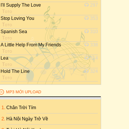
I'll Supply The Love
297
Toto
Stop Loving You
353
Toto
Spanish Sea
310
Toto
A Little Help From My Friends
338
Toto
Lea
314
Toto
Hold The Line
324
Toto
MP3 MỚI UPLOAD
Chân Trời Tím
Hà Nội Ngày Trở Về