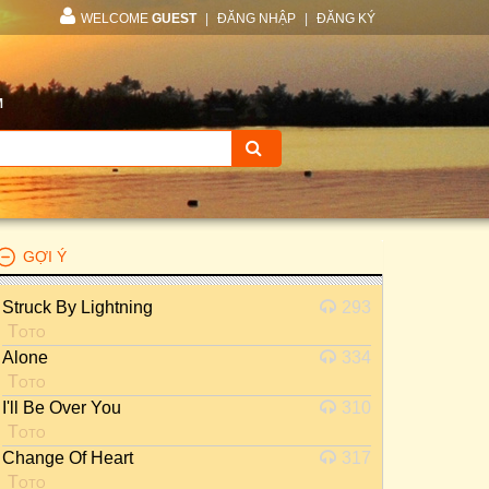
WELCOME
GUEST
|
ĐĂNG NHẬP
|
ĐĂNG KÝ
M
GỢI Ý
Struck By Lightning
293
Toto
Alone
334
Toto
I'll Be Over You
310
Toto
Change Of Heart
317
Toto