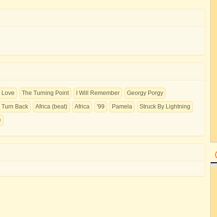
r Love
The Turning Point
I Will Remember
Georgy Porgy
Turn Back
Africa (beat)
Africa
'99
Pamela
Struck By Lightning
e