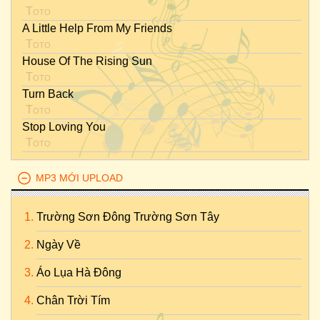
Toto
A Little Help From My Friends
Toto
House Of The Rising Sun
Toto
Turn Back
Toto
Stop Loving You
Toto
MP3 MỚI UPLOAD
Trường Sơn Đông Trường Sơn Tây
Ngày Về
Áo Lụa Hà Đông
Chân Trời Tím