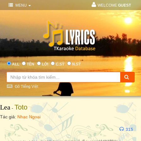
MENU
WELCOME
GUEST
ALL
TÊN
LỜI
C.SỸ
N.SỸ
Gõ Tiếng Việt
Lea
Toto
-
Tác giả:
Nhạc Ngoại
315