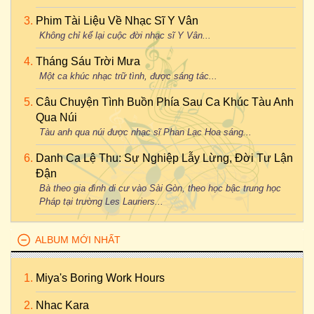
Phim Tài Liệu Về Nhạc Sĩ Y Vân
Không chỉ kể lại cuộc đời nhạc sĩ Y Vân...
Tháng Sáu Trời Mưa
Một ca khúc nhạc trữ tình, được sáng tác...
Câu Chuyện Tình Buồn Phía Sau Ca Khúc Tàu Anh
Qua Núi
Tàu anh qua núi được nhạc sĩ Phan Lạc Hoa sáng...
Danh Ca Lệ Thu: Sự Nghiệp Lẫy Lừng, Đời Tư Lận
Đận
Bà theo gia đình di cư vào Sài Gòn, theo học bậc trung học
Pháp tại trường Les Lauriers...
ALBUM MỚI NHẤT
Miya's Boring Work Hours
Nhac Kara