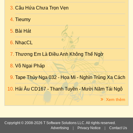
Câu Hứa Chưa Trọn Vẹn
Tieumy
Bài Hát
NhạcCL
Thương Em Là Điều Anh Không Thể Ngờ
Vô Ngại Pháp
Tape Thúy Nga 032 - Họa Mi - Nghìn Trùng Xa Cách
Hải Âu CD167 - Thanh Tuyền - Mười Năm Tái Ngộ
Xem thêm
Copyright © 2008-2026 T Software Solutions LLC. All rights reserved.
Advertising
|
Privacy Notice
|
Contact Us