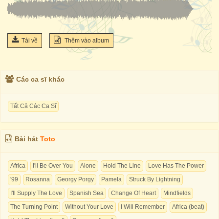
Tải về
Thêm vào album
Các ca sĩ khác
Tất Cả Các Ca Sĩ
Bài hát
Toto
Africa
I'll Be Over You
Alone
Hold The Line
Love Has The Power
'99
Rosanna
Georgy Porgy
Pamela
Struck By Lightning
I'll Supply The Love
Spanish Sea
Change Of Heart
Mindfields
The Turning Point
Without Your Love
I Will Remember
Africa (beat)