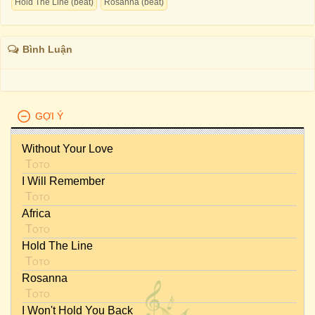
Hold The Line (beat)
Rosanna (beat)
Bình Luận
GỢI Ý
Without Your Love
Toto
I Will Remember
Toto
Africa
Toto
Hold The Line
Toto
Rosanna
Toto
I Won't Hold You Back