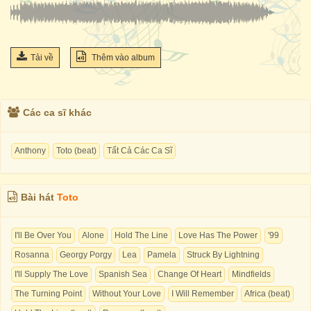
Tải về
Thêm vào album
Các ca sĩ khác
Anthony
Toto (beat)
Tất Cả Các Ca Sĩ
Bài hát
Toto
I'll Be Over You
Alone
Hold The Line
Love Has The Power
'99
Rosanna
Georgy Porgy
Lea
Pamela
Struck By Lightning
I'll Supply The Love
Spanish Sea
Change Of Heart
Mindfields
The Turning Point
Without Your Love
I Will Remember
Africa (beat)