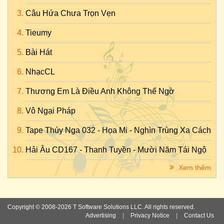
Câu Hứa Chưa Trọn Vẹn
Tieumy
Bài Hát
NhạcCL
Thương Em Là Điều Anh Không Thể Ngờ
Vô Ngại Pháp
Tape Thúy Nga 032 - Họa Mi - Nghìn Trùng Xa Cách
Hải Âu CD167 - Thanh Tuyền - Mười Năm Tái Ngộ
Xem thêm
Copyright © 2008-2026 T Software Solutions LLC. All rights reserved.
Advertising
|
Privacy Notice
|
Contact Us