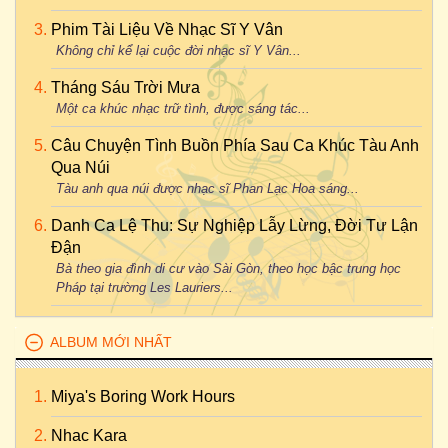
Phim Tài Liệu Về Nhạc Sĩ Y Vân
Không chỉ kể lại cuộc đời nhạc sĩ Y Vân...
Tháng Sáu Trời Mưa
Một ca khúc nhạc trữ tình, được sáng tác...
Câu Chuyện Tình Buồn Phía Sau Ca Khúc Tàu Anh
Qua Núi
Tàu anh qua núi được nhạc sĩ Phan Lạc Hoa sáng...
Danh Ca Lệ Thu: Sự Nghiệp Lẫy Lừng, Đời Tư Lận
Đận
Bà theo gia đình di cư vào Sài Gòn, theo học bậc trung học
Pháp tại trường Les Lauriers...
ALBUM MỚI NHẤT
Miya's Boring Work Hours
Nhac Kara