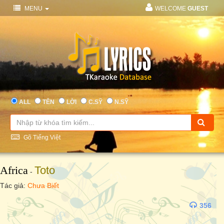
MENU
WELCOME
GUEST
ALL
TÊN
LỜI
C.SỸ
N.SỸ
Gõ Tiếng Việt
Africa
Toto
-
Tác giả:
Chưa Biết
356