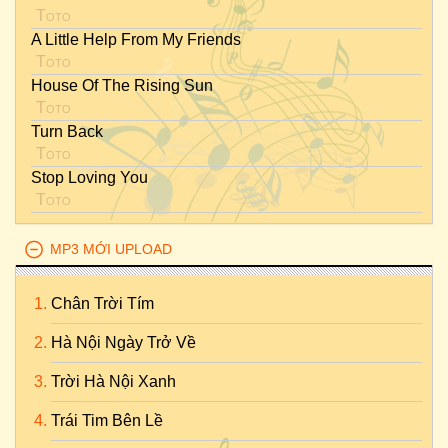
Toto
A Little Help From My Friends
Toto
House Of The Rising Sun
Toto
Turn Back
Toto
Stop Loving You
Toto
MP3 MỚI UPLOAD
Chân Trời Tím
Hà Nội Ngày Trở Về
Trời Hà Nội Xanh
Trái Tim Bên Lề