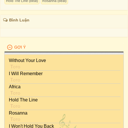
Hold The Line (beat)
Rosanna (beat)
Bình Luận
GỢI Ý
Without Your Love
Toto
I Will Remember
Toto
Africa
Toto
Hold The Line
Toto
Rosanna
Toto
I Won't Hold You Back