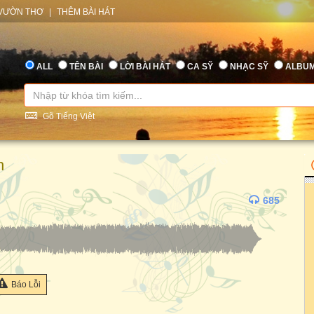
VƯỜN THƠ
|
THÊM BÀI HÁT
ALL
TÊN BÀI
LỜI BÀI HÁT
CA SỸ
NHẠC SỸ
ALBU
Gõ Tiếng Việt
h
685
Báo Lỗi