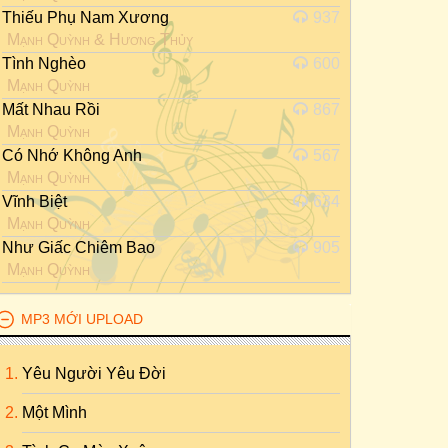
Thiếu Phụ Nam Xương
937
Mạnh Quỳnh
&
Hương Thủy
Tình Nghèo
600
Mạnh Quỳnh
Mất Nhau Rồi
867
Mạnh Quỳnh
Có Nhớ Không Anh
567
Mạnh Quỳnh
Vĩnh Biệt
634
Mạnh Quỳnh
Như Giấc Chiêm Bao
905
Mạnh Quỳnh
MP3 MỚI UPLOAD
Yêu Người Yêu Đời
Một Mình