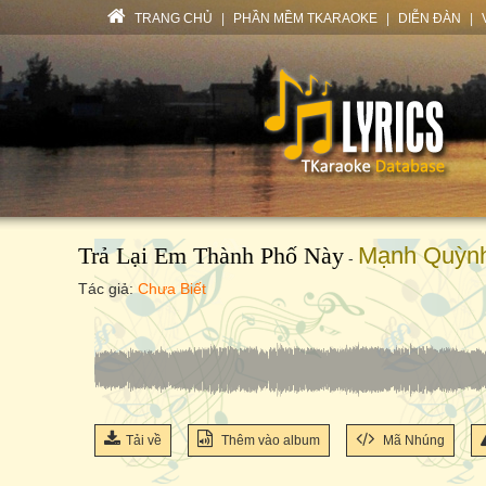
TRANG CHỦ
|
PHẦN MỀM TKARAOKE
|
DIỄN ĐÀN
|
Trả Lại Em Thành Phố Này
Mạnh Quỳn
-
Tác giả:
Chưa Biết
Tải về
Thêm vào album
Mã Nhúng