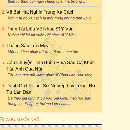
thân từ thuở còn ngồi chung ghế nhà trường...
Về Bài Hát Nghìn Trùng Xa Cách
Nghìn trùng xa cách là một trong những tình khúc...
Phim Tài Liệu Về Nhạc Sĩ Y Vân
Không chỉ kể lại cuộc đời nhạc sĩ Y Vân...
Tháng Sáu Trời Mưa
Một ca khúc nhạc trữ tình, được sáng tác...
Câu Chuyện Tình Buồn Phía Sau Ca Khúc
Tàu Anh Qua Núi
Tàu anh qua núi được nhạc sĩ Phan Lạc Hoa sáng...
Danh Ca Lệ Thu: Sự Nghiệp Lẫy Lừng, Đời
Tư Lận Đận
Bà theo gia đình di cư vào Sài Gòn, theo học bậc
trung học Pháp tại trường Les Lauriers...
ALBUM MỚI NHẤT