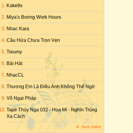
Kake8x
Miya's Boring Work Hours
Nhac Kara
Câu Hứa Chưa Trọn Vẹn
Tieumy
Bài Hát
NhạcCL
Thương Em Là Điều Anh Không Thể Ngờ
Vô Ngại Pháp
Tape Thúy Nga 032 - Họa Mi - Nghìn Trùng
Xa Cách
Xem thêm