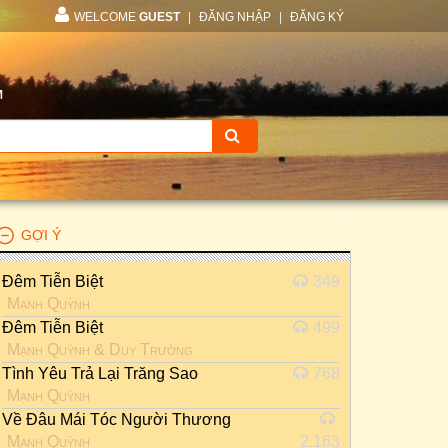
WELCOME
GUEST
|
ĐĂNG NHẬP
|
ĐĂNG KÝ
M
GỢI Ý
Đêm Tiễn Biệt
349
Mạnh Quỳnh
Đêm Tiễn Biệt
499
Mạnh Quỳnh
&
Duy Trường
Tình Yêu Trả Lại Trăng Sao
768
Mạnh Quỳnh
Về Đâu Mái Tóc Người Thương
Mạnh Quỳnh
2.163