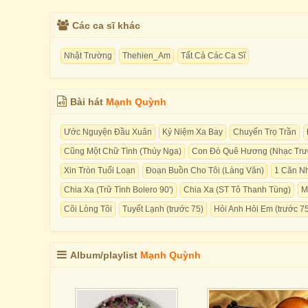
Các ca sĩ khác
Nhật Trường
Thehien_Am
Tất Cả Các Ca Sĩ
Bài hát
Mạnh Quỳnh
Ước Nguyện Đầu Xuân
Kỷ Niệm Xa Bay
Chuyến Trọ Trần
Cũng Một Chữ Tình (Thúy Nga)
Con Đò Quê Hương (Nhạc Trướ
Xin Tròn Tuổi Loạn
Đoạn Buồn Cho Tôi (Làng Văn)
1 Căn N
Chia Xa (Trữ Tình Bolero 90')
Chia Xa (ST Tô Thanh Tùng)
M
Cõi Lòng Tôi
Tuyết Lạnh (trước 75)
Hỏi Anh Hỏi Em (trước 7
Album/playlist
Mạnh Quỳnh