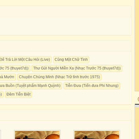
Để Trả Lời Một Câu Hỏi (Live)
Cũng Một Chữ Tình
c 75 (thuyet7d))
Thư Gửi Người Miền Xa (Nhạc Trước 75 (thuyet7d))
hà Mướn
Chuyện Chúng Mình (Nhạc Trữ tình trước 1975)
ưa Buồn (Tuyệt phẩm Mạnh Quỳnh)
Tiễn Đưa (Tiển đưa Phi Nhung)
5)
Đêm Tiễn Biệt