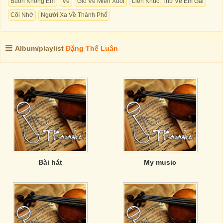
Buồn Không Em
Về
Gió Về Miền Xuôi
Liên Khúc: Thư Về Em Gái
Cõi Nhớ
Người Xa Về Thành Phố
Album/playlist
Đặng Thế Luân
Bài hát
My music