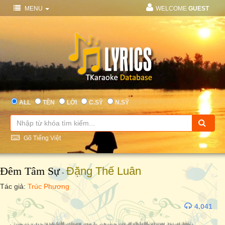
MENU
WELCOME
GUEST
ALL
TÊN
LỜI
C.SỸ
N.SỸ
Gõ Tiếng Việt
Đêm Tâm Sự
Đặng Thế Luân
-
Tác giả:
Trúc Phương
4.041