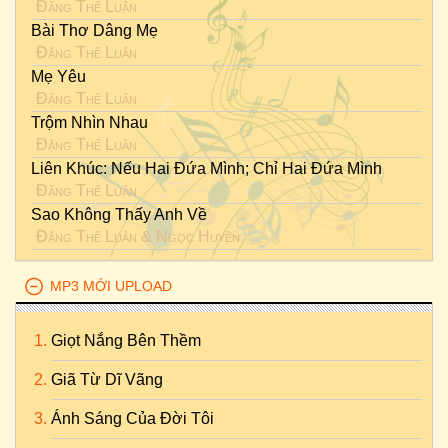
Đặng Thế Luân
Bài Thơ Dâng Mẹ
Đặng Thế Luân
Mẹ Yêu
Đặng Thế Luân
Trộm Nhìn Nhau
Đặng Thế Luân
Liên Khúc: Nếu Hai Đứa Mình; Chỉ Hai Đứa Mình
Đặng Thế Luân
Sao Không Thấy Anh Về
Đặng Thế Luân
&
Ngọc Huyền
MP3 MỚI UPLOAD
Giọt Nắng Bên Thềm
Giã Từ Dĩ Vãng
Ánh Sáng Của Đời Tôi