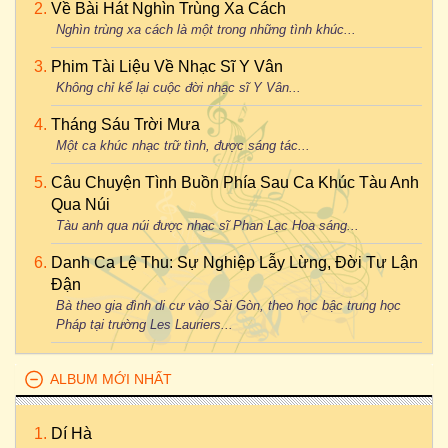
Về Bài Hát Nghìn Trùng Xa Cách
Nghìn trùng xa cách là một trong những tình khúc...
Phim Tài Liệu Về Nhạc Sĩ Y Vân
Không chỉ kể lại cuộc đời nhạc sĩ Y Vân...
Tháng Sáu Trời Mưa
Một ca khúc nhạc trữ tình, được sáng tác...
Câu Chuyện Tình Buồn Phía Sau Ca Khúc Tàu Anh
Qua Núi
Tàu anh qua núi được nhạc sĩ Phan Lạc Hoa sáng...
Danh Ca Lệ Thu: Sự Nghiệp Lẫy Lừng, Đời Tư Lận
Đận
Bà theo gia đình di cư vào Sài Gòn, theo học bậc trung học
Pháp tại trường Les Lauriers...
ALBUM MỚI NHẤT
Dí Hà