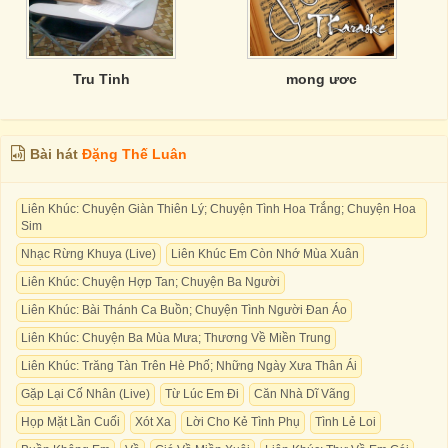
Tru Tinh
mong ươc
Bài hát
Đặng Thế Luân
Liên Khúc: Chuyện Giàn Thiên Lý; Chuyện Tình Hoa Trắng; Chuyện Hoa
Sim
Nhạc Rừng Khuya (Live)
Liên Khúc Em Còn Nhớ Mùa Xuân
Liên Khúc: Chuyện Hợp Tan; Chuyện Ba Người
Liên Khúc: Bài Thánh Ca Buồn; Chuyện Tình Người Đan Áo
Liên Khúc: Chuyện Ba Mùa Mưa; Thương Về Miền Trung
Liên Khúc: Trăng Tàn Trên Hè Phố; Những Ngày Xưa Thân Ái
Gặp Lại Cố Nhân (Live)
Từ Lúc Em Đi
Căn Nhà Dĩ Vãng
Họp Mặt Lần Cuối
Xót Xa
Lời Cho Kẻ Tình Phụ
Tình Lẻ Loi