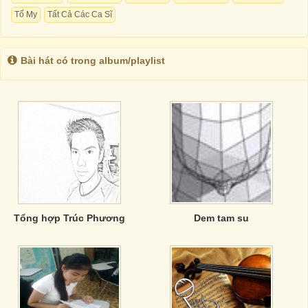
Tố My
Tất Cả Các Ca Sĩ
Bài hát có trong album/playlist
Tổng hợp Trúc Phương
Dem tam su