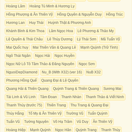
Hoàng Lâm
Hoàng Tú Minh & Hương Ly
Hồng Phượng & Ân Thiên Vỹ
Hồng Quyên & Nguyễn Duy
Hồng Trúc
Hương Lan
Huy Thái
Huỳnh Thật & Phương Anh
Khánh Bình & Kim Thoa
Lâm Ngọc Hoa
Lê Phương & Thảo My
Lệ Quyên & Thái Châu
Lê Thùy Dương
Lý Thái Sơn
Mã Tuấn Vỹ
Mai Quốc huy
Mai Thiên Vân & Quang Lê
Mạnh Quỳnh (Trữ Tình)
Ngô Thái Ngân
Ngọc Hải
Ngọc Huyền
Ngọc Nữ Lô Tô Tâm Thảo & Đăng Nguyên
Ngọc Sơn
NguoiDepDiamond
Nu_B (With X32) (ver 16)
NuB X32
Phương Hồng Quế
Quang Đại & Lệ Quyên
Quang Hải & Thiên Quang
Quỳnh Trang & Thiên Quang
Sương Mai
Tài Linh & Vũ Linh
Tâm Đoan
Thanh Nhàn
Thanh Thảo & Viết Ninh
Thanh Thúy (trước 75)
Thiên Trang
Thu Trang & Quang Đại
Thúy Hằng
Tố My & Ân Thiên Vỹ
Trường Vũ
Tuấn Quỳnh
Tuấn Vũ
Tường Nguyên
Võ Hạ Trâm
Vũ Duy
Ân Thiên Vỹ
Hoàng Hiệp
Mạnh Quỳnh
Ngọc Hân
Quỳnh Trang
Thanh Thúy