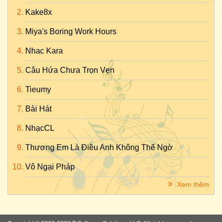
Kake8x
Miya's Boring Work Hours
Nhac Kara
Câu Hứa Chưa Trọn Vẹn
Tieumy
Bài Hát
NhạcCL
Thương Em Là Điều Anh Không Thể Ngờ
Vô Ngại Pháp
Xem thêm