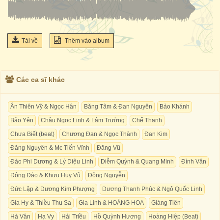
Tải về
Thêm vào album
Các ca sĩ khác
Ân Thiên Vỹ & Ngọc Hân
Băng Tâm & Đan Nguyên
Bảo Khánh
Bảo Yên
Châu Ngọc Linh & Lâm Trường
Chế Thanh
Chưa Biết (beat)
Chương Đan & Ngọc Thành
Đan Kim
Đăng Nguyên & Mc Tiến Vĩnh
Đăng Vũ
Đào Phi Dương & Lý Diệu Linh
Diễm Quỳnh & Quang Minh
Đình Văn
Đông Đào & Khưu Huy Vũ
Đông Nguyễn
Đức Lập & Dương Kim Phượng
Dương Thanh Phúc & Ngô Quốc Linh
Gia Hy & Thiều Thu Sa
Gia Linh & HOÀNG HOA
Giáng Tiên
Hà Vân
Hạ Vy
Hải Triều
Hồ Quỳnh Hương
Hoàng Hiệp (Beat)