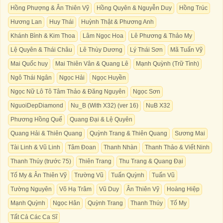
Hồng Phượng & Ân Thiên Vỹ
Hồng Quyên & Nguyễn Duy
Hồng Trúc
Hương Lan
Huy Thái
Huỳnh Thật & Phương Anh
Khánh Bình & Kim Thoa
Lâm Ngọc Hoa
Lê Phương & Thảo My
Lệ Quyên & Thái Châu
Lê Thùy Dương
Lý Thái Sơn
Mã Tuấn Vỹ
Mai Quốc huy
Mai Thiên Vân & Quang Lê
Mạnh Quỳnh (Trữ Tình)
Ngô Thái Ngân
Ngọc Hải
Ngọc Huyền
Ngọc Nữ Lô Tô Tâm Thảo & Đăng Nguyên
Ngọc Sơn
NguoiDepDiamond
Nu_B (With X32) (ver 16)
NuB X32
Phương Hồng Quế
Quang Đại & Lệ Quyên
Quang Hải & Thiên Quang
Quỳnh Trang & Thiên Quang
Sương Mai
Tài Linh & Vũ Linh
Tâm Đoan
Thanh Nhàn
Thanh Thảo & Viết Ninh
Thanh Thúy (trước 75)
Thiên Trang
Thu Trang & Quang Đại
Tố My & Ân Thiên Vỹ
Trường Vũ
Tuấn Quỳnh
Tuấn Vũ
Tường Nguyên
Võ Hạ Trâm
Vũ Duy
Ân Thiên Vỹ
Hoàng Hiệp
Mạnh Quỳnh
Ngọc Hân
Quỳnh Trang
Thanh Thúy
Tố My
Tất Cả Các Ca Sĩ