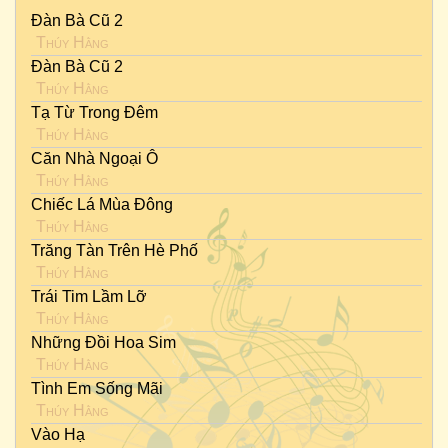
Đàn Bà Cũ 2
Thúy Hằng
Đàn Bà Cũ 2
Thúy Hằng
Tạ Từ Trong Đêm
Thúy Hằng
Căn Nhà Ngoại Ô
Thúy Hằng
Chiếc Lá Mùa Đông
Thúy Hằng
Trăng Tàn Trên Hè Phố
Thúy Hằng
Trái Tim Lầm Lỡ
Thúy Hằng
Những Đồi Hoa Sim
Thúy Hằng
Tình Em Sống Mãi
Thúy Hằng
Vào Hạ