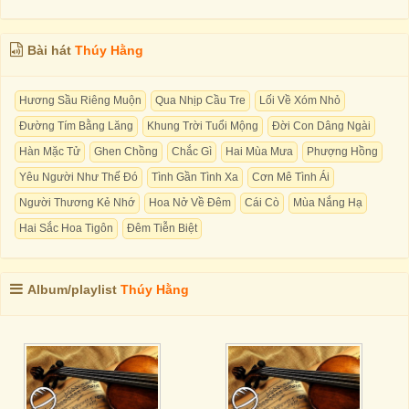
Bài hát
Thúy Hằng
Hương Sầu Riêng Muộn
Qua Nhịp Cầu Tre
Lối Về Xóm Nhỏ
Đường Tím Bằng Lăng
Khung Trời Tuổi Mộng
Đời Con Dâng Ngài
Hàn Mặc Tử
Ghen Chồng
Chắc Gì
Hai Mùa Mưa
Phượng Hồng
Yêu Người Như Thế Đó
Tình Gần Tình Xa
Cơn Mê Tình Ái
Người Thương Kẻ Nhớ
Hoa Nở Về Đêm
Cái Cò
Mùa Nắng Hạ
Hai Sắc Hoa Tigôn
Đêm Tiễn Biệt
Album/playlist
Thúy Hằng