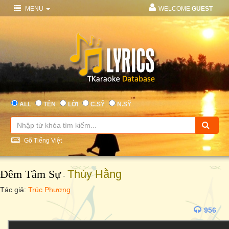
MENU
WELCOME
GUEST
ALL
TÊN
LỜI
C.SỸ
N.SỸ
Gõ Tiếng Việt
Đêm Tâm Sự
Thúy Hằng
-
Tác giả:
Trúc Phương
956