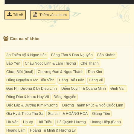
Tải về
Thêm vào album
Các ca sĩ khác
Ân Thiên Vỹ & Ngọc Hân
Băng Tâm & Đan Nguyên
Bảo Khánh
Bảo Yên
Châu Ngọc Linh & Lâm Trường
Chế Thanh
Chưa Biết (beat)
Chương Đan & Ngọc Thành
Đan Kim
Đăng Nguyên & Mc Tiến Vĩnh
Đặng Thế Luân
Đăng Vũ
Đào Phi Dương & Lý Diệu Linh
Diễm Quỳnh & Quang Minh
Đình Văn
Đông Đào & Khưu Huy Vũ
Đông Nguyễn
Đức Lập & Dương Kim Phượng
Dương Thanh Phúc & Ngô Quốc Linh
Gia Hy & Thiều Thu Sa
Gia Linh & HOÀNG HOA
Giáng Tiên
Hà Vân
Hạ Vy
Hải Triều
Hồ Quỳnh Hương
Hoàng Hiệp (Beat)
Hoàng Lâm
Hoàng Tú Minh & Hương Ly