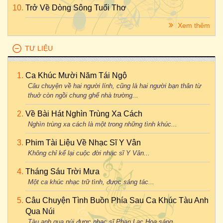
Trở Về Dòng Sông Tuổi Thơ
Xem thêm
TƯ LIỆU
Ca Khúc Mười Năm Tái Ngộ
Câu chuyện về hai người lính, cũng là hai người bạn thân từ
thuở còn ngồi chung ghế nhà trường...
Về Bài Hát Nghìn Trùng Xa Cách
Nghìn trùng xa cách là một trong những tình khúc...
Phim Tài Liệu Về Nhạc Sĩ Y Vân
Không chỉ kể lại cuộc đời nhạc sĩ Y Vân...
Tháng Sáu Trời Mưa
Một ca khúc nhạc trữ tình, được sáng tác...
Câu Chuyện Tình Buồn Phía Sau Ca Khúc Tàu Anh
Qua Núi
Tàu anh qua núi được nhạc sĩ Phan Lạc Hoa sáng...