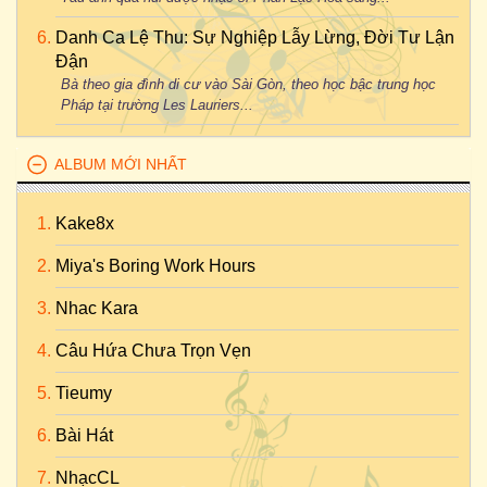
Danh Ca Lệ Thu: Sự Nghiệp Lẫy Lừng, Đời Tư Lận
Đận
Bà theo gia đình di cư vào Sài Gòn, theo học bậc trung học
Pháp tại trường Les Lauriers...
ALBUM MỚI NHẤT
Kake8x
Miya's Boring Work Hours
Nhac Kara
Câu Hứa Chưa Trọn Vẹn
Tieumy
Bài Hát
NhạcCL