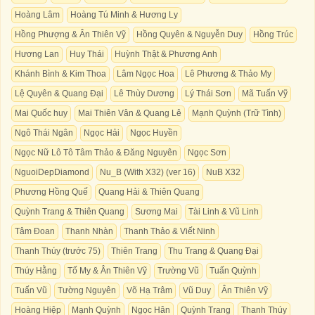
Hoàng Lâm
Hoàng Tú Minh & Hương Ly
Hồng Phượng & Ân Thiên Vỹ
Hồng Quyên & Nguyễn Duy
Hồng Trúc
Hương Lan
Huy Thái
Huỳnh Thật & Phương Anh
Khánh Bình & Kim Thoa
Lâm Ngọc Hoa
Lê Phương & Thảo My
Lệ Quyên & Quang Đại
Lê Thùy Dương
Lý Thái Sơn
Mã Tuấn Vỹ
Mai Quốc huy
Mai Thiên Vân & Quang Lê
Mạnh Quỳnh (Trữ Tình)
Ngô Thái Ngân
Ngọc Hải
Ngọc Huyền
Ngọc Nữ Lô Tô Tâm Thảo & Đăng Nguyên
Ngọc Sơn
NguoiDepDiamond
Nu_B (With X32) (ver 16)
NuB X32
Phương Hồng Quế
Quang Hải & Thiên Quang
Quỳnh Trang & Thiên Quang
Sương Mai
Tài Linh & Vũ Linh
Tâm Đoan
Thanh Nhàn
Thanh Thảo & Viết Ninh
Thanh Thúy (trước 75)
Thiên Trang
Thu Trang & Quang Đại
Thúy Hằng
Tố My & Ân Thiên Vỹ
Trường Vũ
Tuấn Quỳnh
Tuấn Vũ
Tường Nguyên
Võ Hạ Trâm
Vũ Duy
Ân Thiên Vỹ
Hoàng Hiệp
Mạnh Quỳnh
Ngọc Hân
Quỳnh Trang
Thanh Thúy