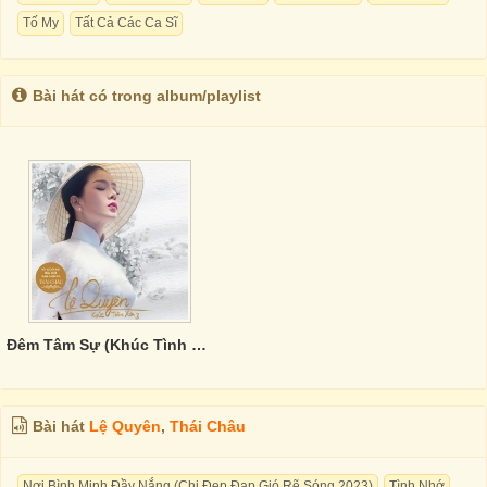
Tố My
Tất Cả Các Ca Sĩ
Bài hát có trong album/playlist
Đêm Tâm Sự (Khúc Tình Xưa 3)
Bài hát
Lệ Quyên
,
Thái Châu
Nơi Bình Minh Đầy Nắng (Chị Đẹp Đạp Gió Rẽ Sóng 2023)
Tình Nhớ