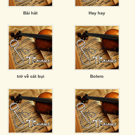
Bài hát
Hay hay
trở về cát bụi
Bolero