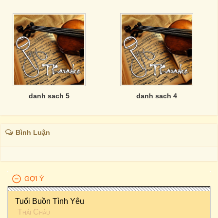
danh sach 5
danh sach 4
Bình Luận
GỢI Ý
Tuổi Buồn Tình Yêu
Thái Châu