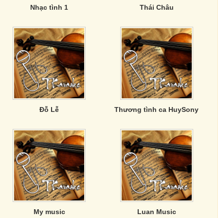
Nhạc tình 1
Thái Châu
Đỗ Lễ
Thương tình ca HuySony
My music
Luan Music