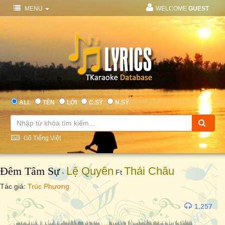
MENU
WELCOME
GUEST
ALL
TÊN
LỜI
C.SỸ
N.SỸ
Gõ Tiếng Việt
Đêm Tâm Sự
Lệ Quyên
Thái Châu
-
Ft
Tác giả:
Trúc Phương
1.257