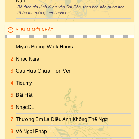
Đận
Bà theo gia đình di cư vào Sài Gòn, theo học bậc trung học
Pháp tại trường Les Lauriers...
ALBUM MỚI NHẤT
Miya's Boring Work Hours
Nhac Kara
Câu Hứa Chưa Trọn Vẹn
Tieumy
Bài Hát
NhạcCL
Thương Em Là Điều Anh Không Thể Ngờ
Vô Ngại Pháp