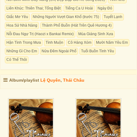
Liên Khúc: Thiên Thai; Tống Biệt
Tiếng Ca U Hoài
Ngày Đó
Giấc Mơ Yêu
Những Người Vượt Gian Khổ (trước 75)
Tuyết Lạnh
Hoa Sứ Nhà Nàng
Thành Phố Buồn (Hát Trên Quê Hương 4)
Nỗi Đau Ngự Trị (Haozi x Bankai Remix)
Mùa Giáng Sinh Xưa
Hận Tình Trong Mưa
Tình Muộn
Cô Hàng Xóm
Mười Năm Yêu Em
Những Gì Cho Em
Nửa Đêm Ngoài Phố
Tuổi Buồn Tình Yêu
Có Thế Thôi
Album/playlist
Lệ Quyên
,
Thái Châu