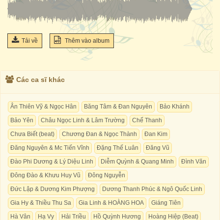
Tải về
Thêm vào album
Các ca sĩ khác
Ân Thiên Vỹ & Ngọc Hân
Băng Tâm & Đan Nguyên
Bảo Khánh
Bảo Yên
Châu Ngọc Linh & Lâm Trường
Chế Thanh
Chưa Biết (beat)
Chương Đan & Ngọc Thành
Đan Kim
Đăng Nguyên & Mc Tiến Vĩnh
Đặng Thế Luân
Đăng Vũ
Đào Phi Dương & Lý Diệu Linh
Diễm Quỳnh & Quang Minh
Đình Văn
Đông Đào & Khưu Huy Vũ
Đông Nguyễn
Đức Lập & Dương Kim Phượng
Dương Thanh Phúc & Ngô Quốc Linh
Gia Hy & Thiều Thu Sa
Gia Linh & HOÀNG HOA
Giáng Tiên
Hà Vân
Hạ Vy
Hải Triều
Hồ Quỳnh Hương
Hoàng Hiệp (Beat)