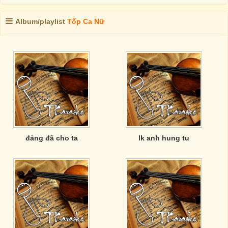
Album/playlist
Tốp Ca Nữ
đảng đã cho ta
lk anh hung tu