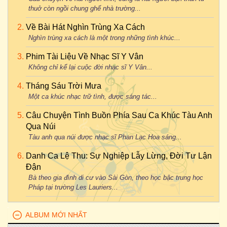
thuở còn ngồi chung ghế nhà trường...
Về Bài Hát Nghìn Trùng Xa Cách
Nghìn trùng xa cách là một trong những tình khúc...
Phim Tài Liệu Về Nhạc Sĩ Y Vân
Không chỉ kể lại cuộc đời nhạc sĩ Y Vân...
Tháng Sáu Trời Mưa
Một ca khúc nhạc trữ tình, được sáng tác...
Câu Chuyện Tình Buồn Phía Sau Ca Khúc Tàu Anh
Qua Núi
Tàu anh qua núi được nhạc sĩ Phan Lạc Hoa sáng...
Danh Ca Lệ Thu: Sự Nghiệp Lẫy Lừng, Đời Tư Lận
Đận
Bà theo gia đình di cư vào Sài Gòn, theo học bậc trung học
Pháp tại trường Les Lauriers...
ALBUM MỚI NHẤT