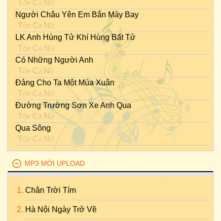
Tốp Ca Nữ
Người Châu Yên Em Bắn Máy Bay
Tốp Ca Nữ
LK Anh Hùng Tử Khí Hùng Bất Tử
Tốp Ca Nữ
Có Những Người Anh
Tốp Ca Nữ
Đảng Cho Ta Một Mùa Xuân
Tốp Ca Nữ
Đường Trường Sơn Xe Anh Qua
Tốp Ca Nữ
Qua Sông
Tốp Ca Nữ
MP3 MỚI UPLOAD
Chân Trời Tím
Hà Nội Ngày Trở Về