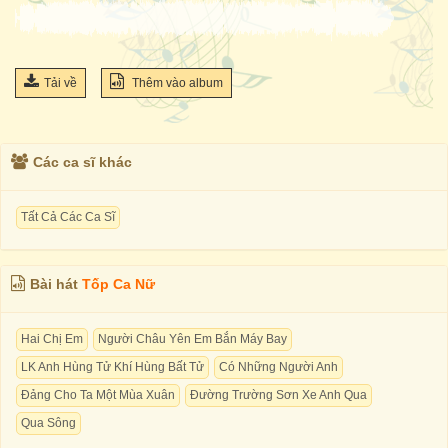
Tải về
Thêm vào album
Các ca sĩ khác
Tất Cả Các Ca Sĩ
Bài hát
Tốp Ca Nữ
Hai Chị Em
Người Châu Yên Em Bắn Máy Bay
LK Anh Hùng Tử Khí Hùng Bất Tử
Có Những Người Anh
Đảng Cho Ta Một Mùa Xuân
Đường Trường Sơn Xe Anh Qua
Qua Sông