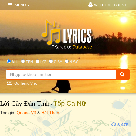
MENU
WELCOME
GUEST
ALL
TÊN
LỜI
C.SỸ
N.SỸ
Gõ Tiếng Việt
Lời Cây Đàn Tính
Tốp Ca Nữ
-
Tác giả:
Quang Vũ
&
Hát Then
3.475