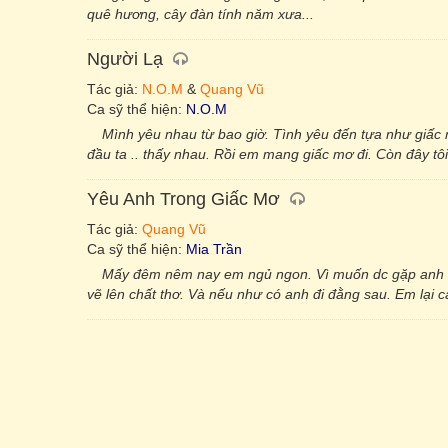
quê hương, cây đàn tính năm xưa...
Người Lạ
Tác giả:
N.O.M
&
Quang Vũ
Ca sỹ thể hiện:
N.O.M
Mình yêu nhau từ bao giờ. Tình yêu đến tựa như giấc 
đầu ta .. thấy nhau. Rồi em mang giấc mơ đi. Còn đây tô
Yêu Anh Trong Giấc Mơ
Tác giả:
Quang Vũ
Ca sỹ thể hiện:
Mia Trần
Mấy đêm nêm nay em ngủ ngon. Vì muốn dc gặp anh ở 
vẽ lên chất thơ. Và nếu như có anh đi đằng sau. Em lại c