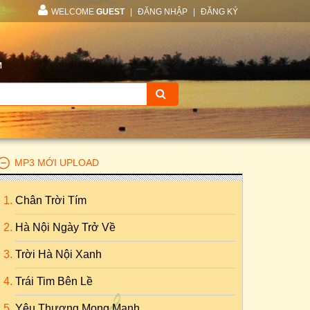
WELCOME
GUEST
|
ĐĂNG NHẬP
|
ĐĂNG KÝ
M
MP3 MỚI UPLOAD
Chân Trời Tím
Hà Nội Ngày Trở Về
Trời Hà Nội Xanh
Trái Tim Bên Lề
Yêu Thương Mong Manh