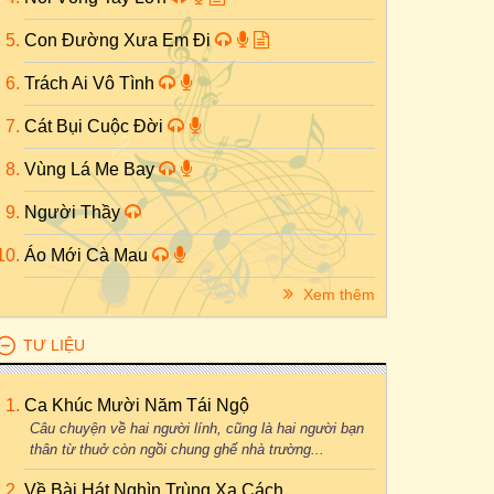
Con Đường Xưa Em Đi
Trách Ai Vô Tình
Cát Bụi Cuộc Đời
Vùng Lá Me Bay
Người Thầy
Áo Mới Cà Mau
Xem thêm
TƯ LIỆU
Ca Khúc Mười Năm Tái Ngộ
Câu chuyện về hai người lính, cũng là hai người bạn
thân từ thuở còn ngồi chung ghế nhà trường...
Về Bài Hát Nghìn Trùng Xa Cách