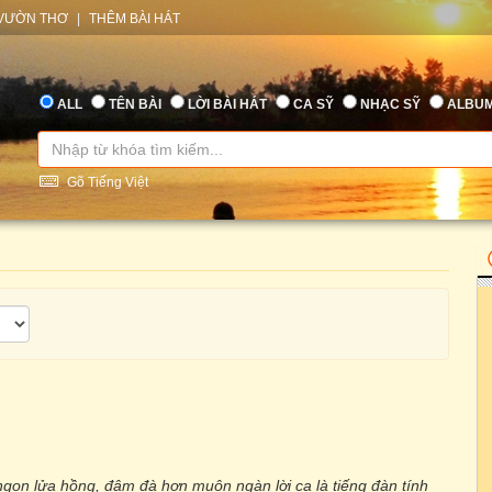
VƯỜN THƠ
|
THÊM BÀI HÁT
ALL
TÊN BÀI
LỜI BÀI HÁT
CA SỸ
NHẠC SỸ
ALBU
Gõ Tiếng Việt
gọn lửa hồng, đậm đà hơn muôn ngàn lời ca là tiếng đàn tính