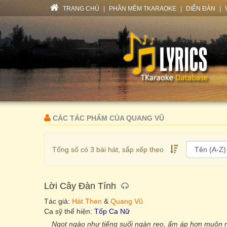
TRANG CHỦ
|
PHẦN MỀM TKARAOKE
|
DIỄN ĐÀN
|
CÁC TÁC PHẨM CỦA QUANG VŨ
Tổng số có 3 bài hát, sắp xếp theo
Lời Cây Đàn Tính
Tác giả:
Hát Then
&
Quang Vũ
Ca sỹ thể hiện:
Tốp Ca Nữ
Ngọt ngào như tiếng suối ngàn reo, ấm áp hơn muôn n